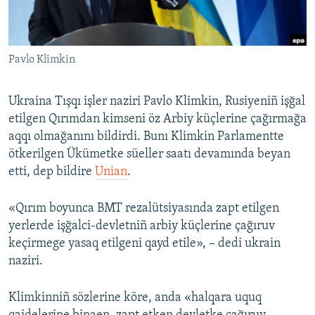
Русский
Українською
Pavlo Klimkin
QOŞULIÑIZ!
Ukraina Tışqı işler naziri Pavlo Klimkin, Rusiyeniñ işğal
etilgen Qırımdan kimseni öz Arbiy küçlerine çağırmağa
aqqı olmağanını bildirdi. Bunı Klimkin Parlamentte
RFE/RS bütün saytları
ötkerilgen Ükümetke süeller saatı devamında beyan
etti, dep bildire
Unian
.
«Qırım boyunca BMT rezalütsiyasında zapt etilgen
yerlerde işğalci-devletniñ arbiy küçlerine çağıruv
keçirmege yasaq etilgeni qayd etile», – dedi ukrain
naziri.
Klimkinniñ sözlerine köre, anda «halqara uquq