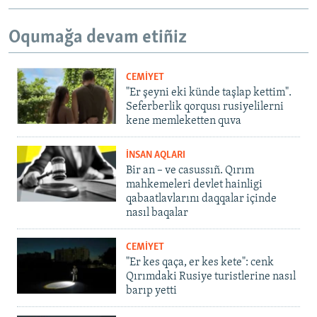
Oqumağa devam etiñiz
CEMİYET
"Er şeyni eki künde taşlap kettim".
Seferberlik qorqusı rusiyelilerni
kene memleketten quva
İNSAN AQLARI
Bir an – ve casussıñ. Qırım
mahkemeleri devlet hainligi
qabaatlavlarını daqqalar içinde
nasıl baqalar
CEMİYET
"Er kes qaça, er kes kete": cenk
Qırımdaki Rusiye turistlerine nasıl
barıp yetti