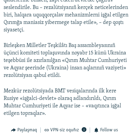
qaidelerine binaen, zapt etken devletke çağıruv
seslendirile. Bu – rezalütsiyanıñ kerçek neticelerinden
biri, halqara uquqqorçalav mehanizmlerni işğal etilgen
Qırımğa maniasiz yibermege talap etile», – dep qoştı
siyasetçi.
Birleşken Milletler Teşkilâtı Baş assambleyasınıñ
üçünci komiteti toplaşuvında noyabr 15 künü Ukraina
teşebbüsi ile azırlanılğan «Qırım Muhtar Cumhuriyeti
ve Aqyar şeerinde (Ukraina) insan aqlarınıñ vaziyeti»
rezolütsiyası qabul etildi.
Mezkür rezolütsiyada BMT vesiqalarında ilk kere
Rusiye «işğalci-devlet» olaraq adlandırıldı, Qırım
Muhtar Cumhuriyeti ile Aqyar ise – «vaqıtınca işğal
etilgen topraqlar».
Paylaşmaq
VPN-siz oquñız
Follow us