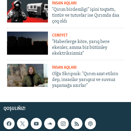
İNSAN AQLARI
"Qırım birdemligi" işini toqtattı,
tintüv ve tutuvlar ise Qırımda daa
çoq oldı
CEMİYET
"Haberlerge köre, yarıq bere
ekenler, amma biz bütünley
ekektriksizmiz"
İNSAN AQLARI
Olğa Skrıpnık: "Qırım azat etilsin
dep, insanlar yarıqsız ve suvsuz
yaşamağa azırlar"
QOŞULIÑIZ!