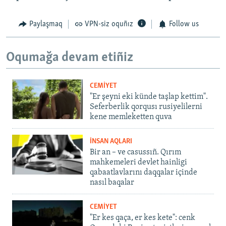
Paylaşmaq
VPN-siz oquñız
Follow us
Oqumağa devam etiñiz
CEMİYET
"Er şeyni eki künde taşlap kettim".
Seferberlik qorqusı rusiyelilerni
kene memleketten quva
İNSAN AQLARI
Bir an – ve casussıñ. Qırım
mahkemeleri devlet hainligi
qabaatlavlarını daqqalar içinde
nasıl baqalar
CEMİYET
"Er kes qaça, er kes kete": cenk