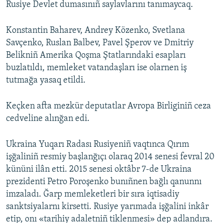
Rusiye Devlet dumasınıñ saylavlarını tanımaycaq.
Konstantin Baharev, Andrey Közenko, Svetlana
Savçenko, Ruslan Balbev, Pavel Şperov ve Dmitriy
Belikniñ Amerika Qoşma Ştatlarındaki esapları
buzlatıldı, memleket vatandaşları ise olarnen iş
tutmağa yasaq etildi.
Keçken afta mezkür deputatlar Avropa Birliginiñ ceza
cedveline alınğan edi.
Ukraina Yuqarı Radası Rusiyeniñ vaqtınca Qırım
işğaliniñ resmiy başlanğıçı olaraq 2014 senesi fevral 20
kününi ilân etti. 2015 senesi oktâbr 7-de Ukraina
prezidenti Petro Poroşenko bunıñnen bağlı qanunnı
imzaladı. Ğarp memleketleri bir sıra iqtisadiy
sanktsiyalarnı kirsetti. Rusiye yarımada işğalini inkâr
etip, onı «tarihiy adaletniñ tiklenmesi» dep adlandıra.