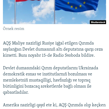
Русский
Українською
Örnek resim
QOŞULIÑIZ!
AQŞ Maliye nazirligi Rusiye işğal etilgen Qırımda
saylanğan Devlet dumasınıñ altı deputatına qarşı ceza
RFE/RS bütün saytları
kirsetti. Bunı noyabr 15-de Radio Svoboda bildire.
Devlet dumasındaki Qırım deputatlarını Ukrainada
demokratik esnas ve institutlarnıñ bozulması ve
memleketniñ mustaqilligi, havfsızlığı ve topraq
bütünligini bozacaq areketlerde bağlı olması ile
qabaatladılar.
Amerika nazirligi qayd ete ki, AQŞ Qırımda olıp keçken