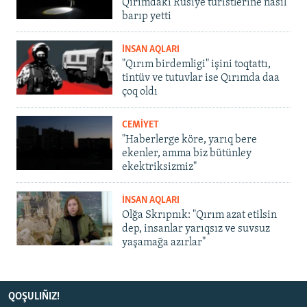
Qırımdaki Rusiye turistlerine nasıl
barıp yetti
İNSAN AQLARI
"Qırım birdemligi" işini toqtattı,
tintüv ve tutuvlar ise Qırımda daa
çoq oldı
CEMİYET
"Haberlerge köre, yarıq bere
ekenler, amma biz bütünley
ekektriksizmiz"
İNSAN AQLARI
Olğa Skrıpnık: "Qırım azat etilsin
dep, insanlar yarıqsız ve suvsuz
yaşamağa azırlar"
QOŞULIÑIZ!