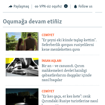
Paylaşmaq
VPN-siz oquñız
Follow us
Oqumağa devam etiñiz
CEMİYET
"Er şeyni eki künde taşlap kettim".
Seferberlik qorqusı rusiyelilerni
kene memleketten quva
İNSAN AQLARI
Bir an – ve casussıñ. Qırım
mahkemeleri devlet hainligi
qabaatlavlarını daqqalar içinde
nasıl baqalar
CEMİYET
"Er kes qaça, er kes kete": cenk
Qırımdaki Rusiye turistlerine nasıl