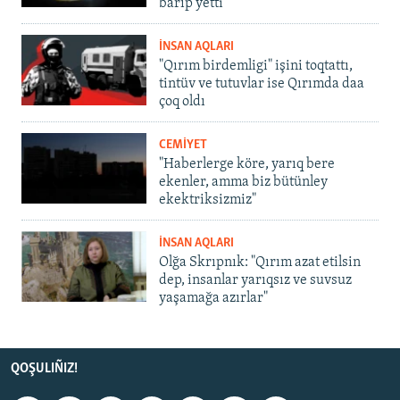
barıp yetti
İNSAN AQLARI
"Qırım birdemligi" işini toqtattı,
tintüv ve tutuvlar ise Qırımda daa
çoq oldı
CEMİYET
"Haberlerge köre, yarıq bere
ekenler, amma biz bütünley
ekektriksizmiz"
İNSAN AQLARI
Olğa Skrıpnık: "Qırım azat etilsin
dep, insanlar yarıqsız ve suvsuz
yaşamağa azırlar"
QOŞULIÑIZ!