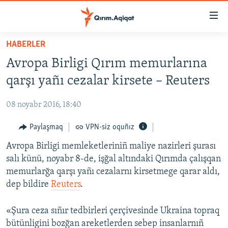
Link
açıqlığı
Esas
HABERLER
mündericege
HABERLER
Avropa Birligi Qırım memurlarına
qaytmaq
SİYASET
Baş
qarşı yañı cezalar kirsete – Reuters
İQTİSADİYAT
navigatsiyağa
qaytmaq
08 noyabr 2016, 18:40
CEMİYET
Qıdıruvğa
MEDENİYET
Paylaşmaq
VPN-siz oquñız
qaytmaq
İNSAN AQLARI
Avropa Birligi memleketleriniñ maliye nazirleri şurası
salı künü, noyabr 8-de, işğal altındaki Qırımda çalışqan
VİDEO
memurlarğa qarşı yañı cezalarnı kirsetmege qarar aldı,
SÜRET
dep bildire
Reuters
.
BLOGLAR
«Şura ceza sıñır tedbirleri çerçivesinde Ukraina topraq
FİKİR
bütünligini bozğan areketlerden sebep insanlarnıñ