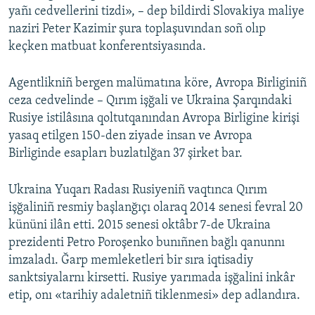
yañı cedvellerini tizdi», – dep bildirdi Slovakiya maliye
Русский
naziri Peter Kazimir şura toplaşuvından soñ olıp
keçken matbuat konferentsiyasında.
Українською
Agentlikniñ bergen malümatına köre, Avropa Birliginiñ
QOŞULIÑIZ!
ceza cedvelinde – Qırım işğali ve Ukraina Şarqındaki
Rusiye istilâsına qoltutqanından Avropa Birligine kirişi
yasaq etilgen 150-den ziyade insan ve Avropa
Birliginde esapları buzlatılğan 37 şirket bar.
RFE/RS bütün saytları
Ukraina Yuqarı Radası Rusiyeniñ vaqtınca Qırım
işğaliniñ resmiy başlanğıçı olaraq 2014 senesi fevral 20
kününi ilân etti. 2015 senesi oktâbr 7-de Ukraina
prezidenti Petro Poroşenko bunıñnen bağlı qanunnı
imzaladı. Ğarp memleketleri bir sıra iqtisadiy
sanktsiyalarnı kirsetti. Rusiye yarımada işğalini inkâr
etip, onı «tarihiy adaletniñ tiklenmesi» dep adlandıra.