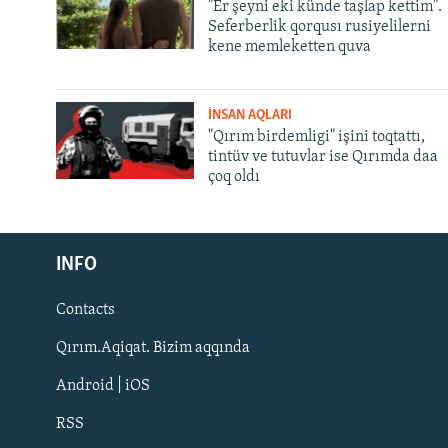
"Er şeyni eki künde taşlap kettim".
Seferberlik qorqusı rusiyelilerni
kene memleketten quva
İNSAN AQLARI
"Qırım birdemligi" işini toqtattı,
tintüv ve tutuvlar ise Qırımda daa
çoq oldı
Русский
INFO
Українською
Contacts
QOŞULIÑIZ!
Qırım.Aqiqat. Bizim aqqında
Android | iOS
RSS