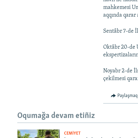
mahkemesi Ume
aqqında qarar a
Sentâbr 7-de İ
Oktâbr 20-de 
ekspertizaların
Noyabr 2-de İl
çekilmesi qarar
Paylaşmaq
Oqumağa devam etiñiz
CEMİYET