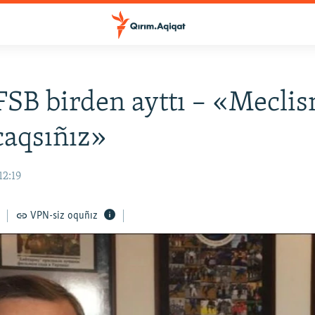
 FSB birden ayttı – «Meclis
caqsıñız»
12:19
VPN-siz oquñız