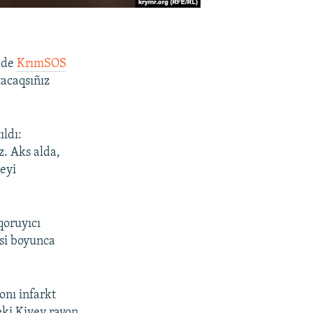
7-de
KrımSOS
tacaqsıñız
ldı:
z. Aks alda,
 eyi
qoruyıcı
si boyunca
onı infarkt
eki Kiyev rayon