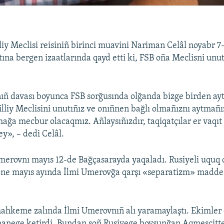
liy Meclisi reisiniñ birinci muavini Nariman Celâl noyabr 
tına bergen izaatlarında qayd etti ki, FSB oña Meclisni unu
ñ davası boyunca FSB sorğusında olğanda bizge birden aytı
lliy Meclisini unutıñız ve onıñnen bağlı olmañıznı aytmañı
mağa mecbur olacaqmız. Añlaysıñızdır, taqiqatçılar er vaqıt
y», – dedi Celâl.
merovnı mayıs 12-de Bağçasarayda yaqaladı. Rusiyeli uquq 
sene mayıs ayında İlmi Umerovğa qarşı «separatizm» madde
ahkeme zalında İlmi Umerovnıñ alı yaramaylaştı. Ekimler 
ahanege ketirdi. Bundan soñ Rusiyege boysunğan Aqmescitt