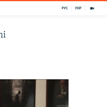
РУС
УКР
ni