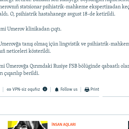
rovnıñ statsionar psihiatrik-mahkeme ekspertizadan keç
ldı. O, psihiatrik hastahanege avgust 18-de ketirildi.
lmi Umerov klinikadan çıqtı.
Umerovğa tanış olmaq içün lingvistik ve psihiatrik-mahke
ıñ neticeleri kösterildi.
mi Ümerovğa Qırımdaki Rusiye FSB bölüginde qabaatlı ola
ı çıqarılıp berildi.
VPN-siz oquñız
Follow us
Print
İNSAN AQLARI