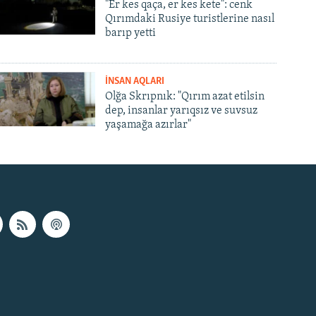
"Er kes qaça, er kes kete": cenk
Qırımdaki Rusiye turistlerine nasıl
barıp yetti
İNSAN AQLARI
Olğa Skrıpnık: "Qırım azat etilsin
dep, insanlar yarıqsız ve suvsuz
yaşamağa azırlar"