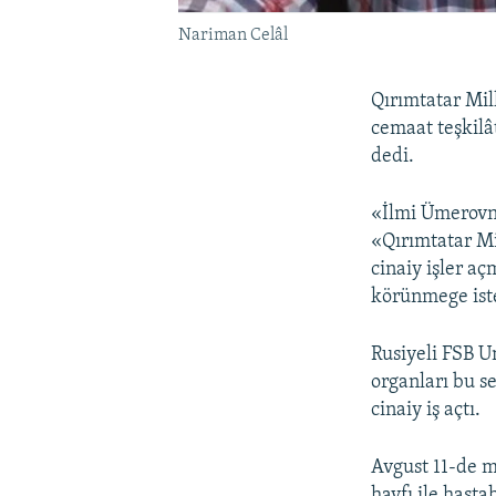
Nariman Celâl
Qırımtatar Mil
cemaat teşkilâ
dedi.
«İlmi Ümerovnı
«Qırımtatar Mi
cinaiy işler aç
körünmege iste
Rusiyeli FSB U
organları bu 
cinaiy iş açtı.
Avgust 11-de m
havfı ile hast