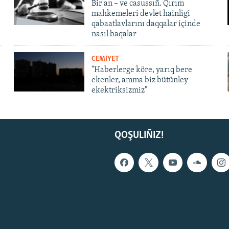
Bir an – ve casussıñ. Qırım
mahkemeleri devlet hainligi
qabaatlavlarını daqqalar içinde
nasıl baqalar
CEMİYET
"Haberlerge köre, yarıq bere
ekenler, amma biz bütünley
ekektriksizmiz"
QOŞULIÑIZ!