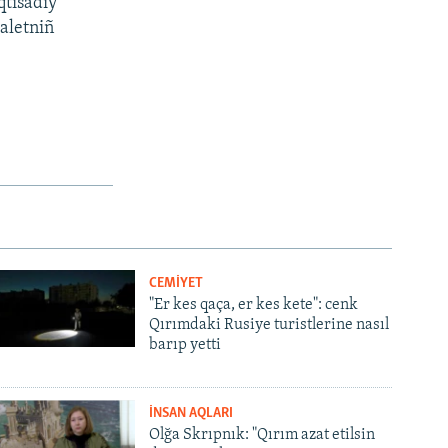
qtisadiy
daletniñ
CEMİYET
"Er kes qaça, er kes kete": cenk
Qırımdaki Rusiye turistlerine nasıl
barıp yetti
İNSAN AQLARI
Olğa Skrıpnık: "Qırım azat etilsin