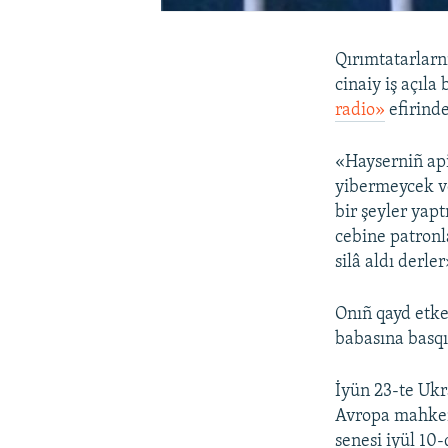
Qırımtatarlarn
cinaiy iş açıla
radio»
efirinde
«Hayserniñ api
yibermeycek ve
bir şeyler yapt
cebine patronl
silâ aldı derle
Onıñ qayd etke
babasına basqı 
İyün 23-te Ukr
Avropa mahkem
senesi iyül 10