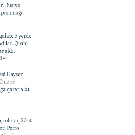
r, Rusiye
i yapmamağa
qalap, o yerde
dılar. Qırım
r aldı.
ler.
esi Hayser
ñ Dnepr
ğa qarar aldı.
çı olaraq 2014
nti Petro