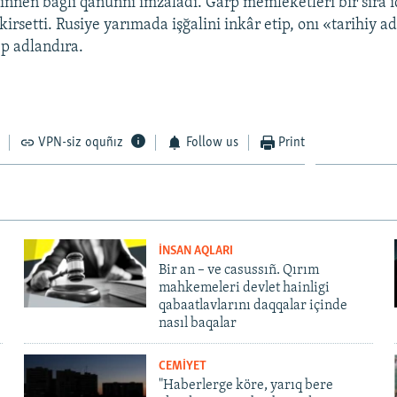
ñnen bağlı qanunnı imzaladı. Ğarp memleketleri bir sıra i
kirsetti. Rusiye yarımada işğalini inkâr etip, onı «tarihiy a
p adlandıra.
VPN-siz oquñız
Follow us
Print
İNSAN AQLARI
Bir an – ve casussıñ. Qırım
mahkemeleri devlet hainligi
qabaatlavlarını daqqalar içinde
nasıl baqalar
CEMİYET
"Haberlerge köre, yarıq bere