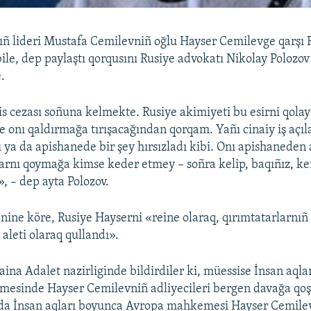
ıñ lideri Mustafa Cemilevniñ oğlu Hayser Cemilevge qarşı 
 bile, dep paylaştı qorqusını Rusiye advokatı Nikolay Polozo
.
s cezası soñuna kelmekte. Rusiye akimiyeti bu esirni qolay
 onı qaldırmağa tırışacağından qorqam. Yañı cinaiy iş açıla
ı ya da apishanede bir şey hırsızladı kibi. Onı apishaneden 
arnı qoymağa kimse keder etmey – soñra kelip, baqıñız, ke
r», – dep ayta Polozov.
nine köre, Rusiye Hayserni «reine olaraq, qırımtatarlarnıñ 
aleti olaraq qullandı».
aina Adalet nazirliginde bildirdiler ki, müessise İnsan aql
esinde Hayser Cemilevniñ adliyecileri bergen davağa qoş
-da İnsan aqları boyunca Avropa mahkemesi Hayser Cemilev