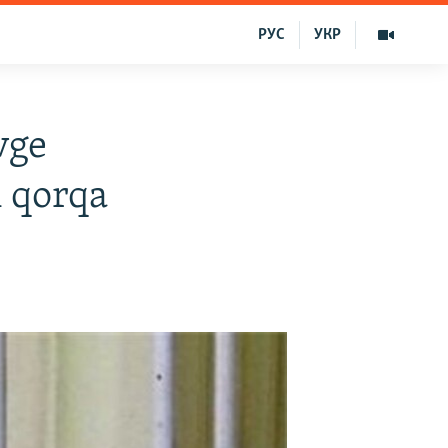
РУС
УКР
vge
n qorqa