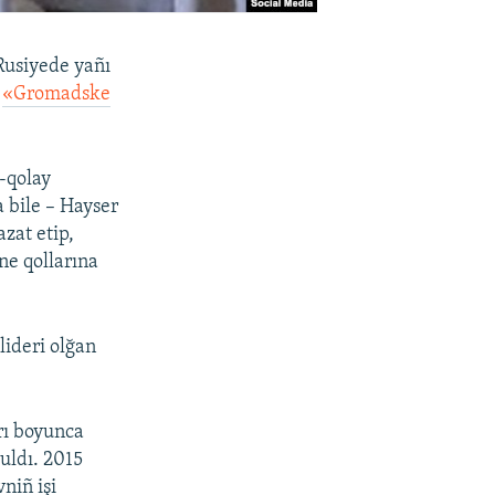
Rusiyede yañı
v
«Gromadske
-qolay
 bile – Hayser
azat etip,
ne qollarına
lideri olğan
arı boyunca
uldı. 2015
niñ işi