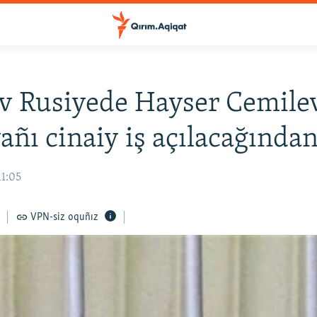
v Rusiyede Hayser Cemile
yañı cinaiy iş açılacağında
11:05
VPN-siz oquñız