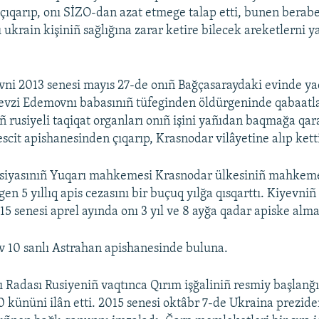
çıqarıp, onı SİZO-dan azat etmege talap etti, bunen berabe
ı ukrain kişiniñ sağlığına zarar ketire bilecek areketlern
ni 2013 senesi mayıs 27-de onıñ Bağçasaraydaki evinde ya
evzi Edemovnı babasınıñ tüfeginden öldürgeninde qabaatla
oñ rusiyeli taqiqat organları onıñ işini yañıdan baqmağa qara
cit apishanesinden çıqarıp, Krasnodar vilâyetine alıp ketti
tsiyasınıñ Yuqarı mahkemesi Krasnodar ülkesiniñ mahkem
n 5 yıllıq apis cezasını bir buçuq yılğa qısqarttı. Kiyevni
 senesi aprel ayında onı 3 yıl ve 8 ayğa qadar apiske alma
 10 sanlı Astrahan apishanesinde buluna.
 Radası Rusiyeniñ vaqtınca Qırım işğaliniñ resmiy başlanğı
0 kününi ilân etti. 2015 senesi oktâbr 7-de Ukraina prezide