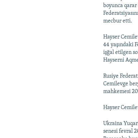
boyunca qarar 
Federatsiyasın
mecbur etti.
Hayser Cemilev
44 yaşındaki F
işğal etilgen s
Hayserni Aqmes
Rusiye Federa
Cemilevge berge
mahkemesi 2015
Hayser Cemilev
Ukraina Yuqarı
senesi fevral 2