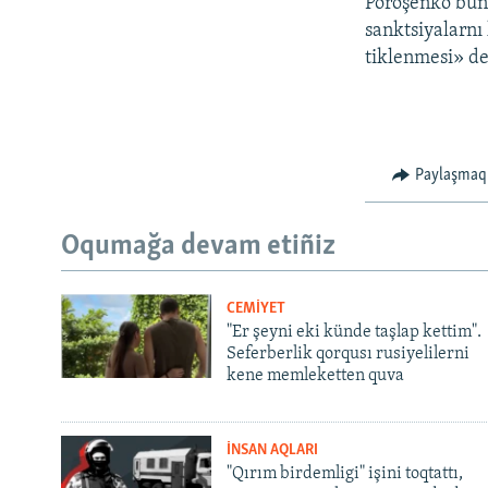
Poroşenko bunı
sanktsiyalarnı 
tiklenmesi» de
Paylaşmaq
Oqumağa devam etiñiz
CEMİYET
"Er şeyni eki künde taşlap kettim".
Seferberlik qorqusı rusiyelilerni
kene memleketten quva
İNSAN AQLARI
"Qırım birdemligi" işini toqtattı,