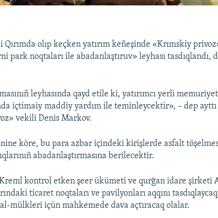
ki Qırımda olıp keçken yatırım keñeşinde «Krımskiy privoz
rni park noqtaları ile abadanlaştıruv» leyhası tasdıqlandı, 
.
masınıñ leyhasında qayd etile ki, yatırımcı yerli memuriyet
da içtimaiy maddiy yardım ile teminleycektir», – dep aytt
oz» vekili Denis Markov.
ine köre, bu para azbar içindeki kirişlerde asfalt töşelmes
qlarınıñ abadanlaştırmasına berilecektir.
Kreml kontrol etken şeer ükümeti ve qurğan idare şirketi 
ndaki ticaret noqtaları ve pavilyonları aqqını tasdıqlaycaq 
al-mülkleri içün mahkemede dava açtıracaq olalar.