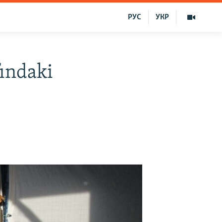
РУС
УКР
fındaki