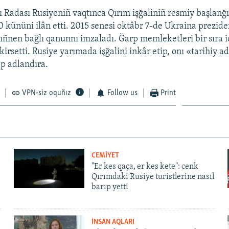
 Radası Rusiyeniñ vaqtınca Qırım işğaliniñ resmiy başlanğı
0 kününi ilân etti. 2015 senesi oktâbr 7-de Ukraina prezide
ñnen bağlı qanunnı imzaladı. Ğarp memleketleri bir sıra i
kirsetti. Rusiye yarımada işğalini inkâr etip, onı «tarihiy a
p adlandıra.
VPN-siz oquñız
Follow us
Print
CEMİYET
"Er kes qaça, er kes kete": cenk
Qırımdaki Rusiye turistlerine nasıl
barıp yetti
İNSAN AQLARI