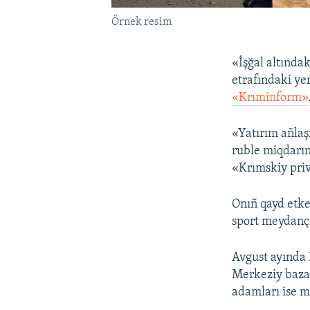
Örnek resim
«İşğal altında
etrafındaki ye
«Krıminform»
«Yatırım añlaş
ruble miqdarın
«Krımskiy priv
Onıñ qayd etken
sport meydançı
Avgust ayında 
Merkeziy bazarı
adamları ise m