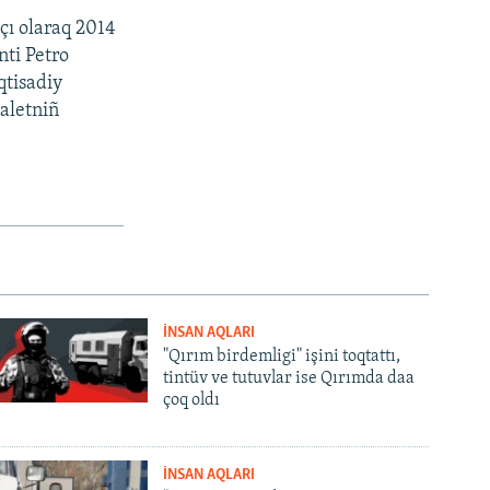
çı olaraq 2014
nti Petro
qtisadiy
daletniñ
İNSAN AQLARI
"Qırım birdemligi" işini toqtattı,
tintüv ve tutuvlar ise Qırımda daa
çoq oldı
İNSAN AQLARI