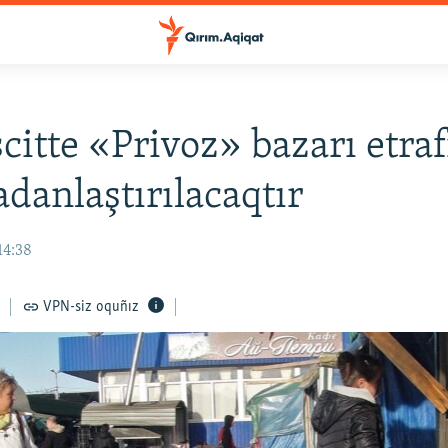
itte «Privoz» bazarı etra
adanlaştırılacaqtır
14:38
VPN-siz oquñız