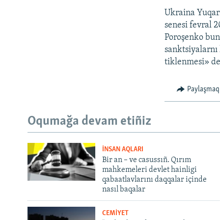
Ukraina Yuqarı
senesi fevral 2
Poroşenko bunı
sanktsiyalarnı 
tiklenmesi» de
Paylaşmaq
Oqumağa devam etiñiz
İNSAN AQLARI
Bir an – ve casussıñ. Qırım
mahkemeleri devlet hainligi
qabaatlavlarını daqqalar içinde
nasıl baqalar
CEMİYET