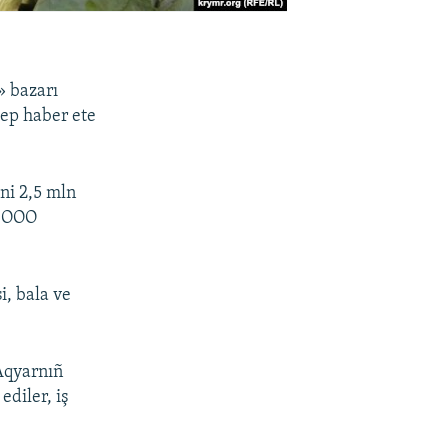
» bazarı
dep haber ete
ni 2,5 mln
ı OOO
i, bala ve
Aqyarnıñ
ediler, iş