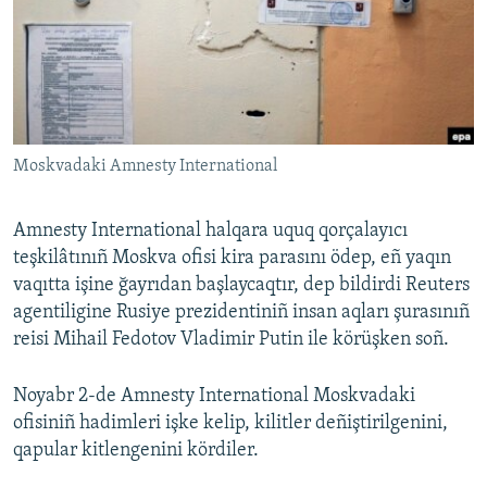
Русский
Українською
QOŞULIÑIZ!
Moskvadaki Amnesty International
Amnesty International halqara uquq qorçalayıcı
RFE/RS bütün saytları
teşkilâtınıñ Moskva ofisi kira parasını ödep, eñ yaqın
vaqıtta işine ğayrıdan başlaycaqtır, dep bildirdi Reuters
agentiligine Rusiye prezidentiniñ insan aqları şurasınıñ
reisi Mihail Fedotov Vladimir Putin ile körüşken soñ.
Noyabr 2-de Amnesty International Moskvadaki
ofisiniñ hadimleri işke kelip, kilitler deñiştirilgenini,
qapular kitlengenini kördiler.