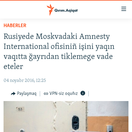
Link
açıqlığı
Esas
HABERLER
mündericege
HABERLER
Rusiyede Moskvadaki Amnesty
qaytmaq
SİYASET
Baş
International ofisiniñ işini yaqın
İQTİSADİYAT
navigatsiyağa
vaqıtta ğayrıdan tiklemege vade
qaytmaq
CEMİYET
eteler
Qıdıruvğa
MEDENİYET
qaytmaq
04 noyabr 2016, 12:25
İNSAN AQLARI
Paylaşmaq
VPN-siz oquñız
VİDEO
SÜRET
BLOGLAR
FİKİR