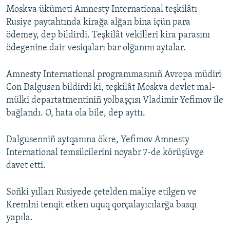
Moskva ükümeti Amnesty International teşkilâtı
Rusiye paytahtında kirağa alğan bina içün para
ödemey, dep bildirdi. Teşkilât vekilleri kira parasını
ödegenine dair vesiqaları bar olğanını aytalar.
Amnesty International programmasınıñ Avropa müdiri
Con Dalgusen bildirdi ki, teşkilât Moskva devlet mal-
mülki departatmentiniñ yolbaşçısı Vladimir Yefimov ile
bağlandı. O, hata ola bile, dep ayttı.
Dalgusenniñ aytqanına ökre, Yefimov Amnesty
International temsilcilerini noyabr 7-de körüşüvge
davet etti.
Soñki yılları Rusiyede çetelden maliye etilgen ve
Kremlni tenqit etken uquq qorçalayıcılarğa basqı
yapıla.