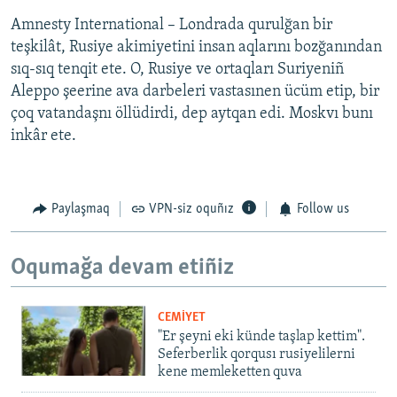
Amnesty International – Londrada qurulğan bir
teşkilât, Rusiye akimiyetini insan aqlarını bozğanından
sıq-sıq tenqit ete. O, Rusiye ve ortaqları Suriyeniñ
Aleppo şeerine ava darbeleri vastasınen ücüm etip, bir
çoq vatandaşnı öllüdirdi, dep aytqan edi. Moskvı bunı
inkâr ete.
Paylaşmaq
VPN-siz oquñız
Follow us
Oqumağa devam etiñiz
CEMİYET
"Er şeyni eki künde taşlap kettim".
Seferberlik qorqusı rusiyelilerni
kene memleketten quva