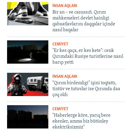
İNSAN AQLARI
Bir an – ve casussıñ. Qırım
mahkemeleri devlet hainligi
qabaatlavlarını daqqalar içinde
nasıl baqalar
CEMİYET
"Er kes qaça, er kes kete": cenk
Qırımdaki Rusiye turistlerine nasıl
barıp yetti
İNSAN AQLARI
"Qırım birdemligi" işini toqtattı,
tintüv ve tutuvlar ise Qırımda daa
çoq oldı
CEMİYET
"Haberlerge köre, yarıq bere
ekenler, amma biz bütünley
ekektriksizmiz"