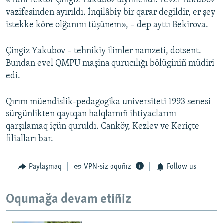
«Yañı rektor Çingiz Yakubov tayinlendi. Fevzi Yakubov
vazifesinden ayırıldı. İnqilâbiy bir qarar degildir, er şey
Русский
istekke köre olğanını tüşünem», – dep ayttı Bekirova.
Українською
Çingiz Yakubov – tehnikiy ilimler namzeti, dotsent.
QOŞULIÑIZ!
Bundan evel QMPU maşina qurucılığı bölüginiñ müdiri
edi.
Qırım müendislik-pedagogika universiteti 1993 senesi
RFE/RS bütün saytları
sürgünlikten qaytqan halqlarnıñ ihtiyaclarını
qarşılamaq içün quruldı. Canköy, Kezlev ve Keriçte
filialları bar.
Paylaşmaq
VPN-siz oquñız
Follow us
Oqumağa devam etiñiz