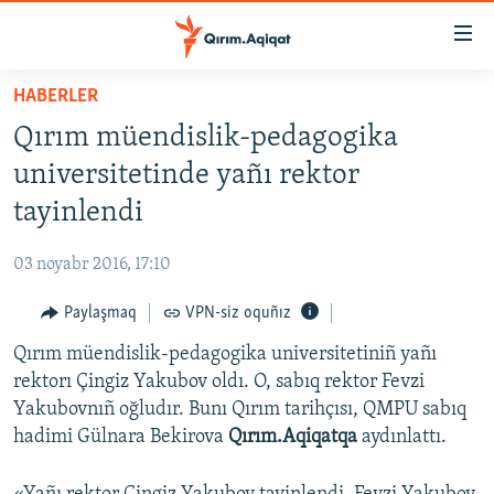
Link
açıqlığı
Esas
HABERLER
mündericege
HABERLER
Qırım müendislik-pedagogika
qaytmaq
SİYASET
Baş
universitetinde yañı rektor
İQTİSADİYAT
navigatsiyağa
tayinlendi
qaytmaq
CEMİYET
Qıdıruvğa
03 noyabr 2016, 17:10
MEDENİYET
qaytmaq
Paylaşmaq
VPN-siz oquñız
İNSAN AQLARI
Qırım müendislik-pedagogika universitetiniñ yañı
VİDEO
rektorı Çingiz Yakubov oldı. O, sabıq rektor Fevzi
SÜRET
Yakubovnıñ oğludır. Bunı Qırım tarihçısı, QMPU sabıq
BLOGLAR
hadimi Gülnara Bekirova
Qırım.Aqiqatqa
aydınlattı.
FİKİR