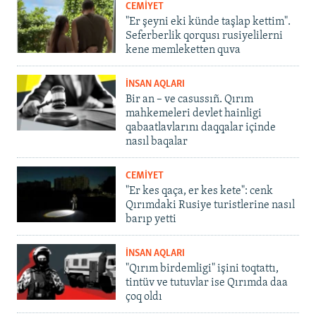
CEMİYET
"Er şeyni eki künde taşlap kettim".
Seferberlik qorqusı rusiyelilerni
kene memleketten quva
İNSAN AQLARI
Bir an – ve casussıñ. Qırım
mahkemeleri devlet hainligi
qabaatlavlarını daqqalar içinde
nasıl baqalar
CEMİYET
"Er kes qaça, er kes kete": cenk
Qırımdaki Rusiye turistlerine nasıl
barıp yetti
İNSAN AQLARI
"Qırım birdemligi" işini toqtattı,
tintüv ve tutuvlar ise Qırımda daa
çoq oldı