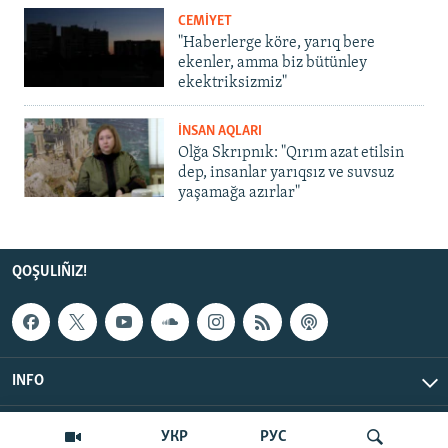
CEMİYET
"Haberlerge köre, yarıq bere
ekenler, amma biz bütünley
ekektriksizmiz"
İNSAN AQLARI
Olğa Skrıpnık: "Qırım azat etilsin
dep, insanlar yarıqsız ve suvsuz
yaşamağa azırlar"
QOŞULIÑIZ!
INFO
© Qırım.Aqiqat, 2026 | All Rights Reserved.
УКР
РУС