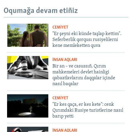
Oqumağa devam etiñiz
CEMİYET
"Er şeyni eki künde taşlap kettim".
Seferberlik qorqusı rusiyelilerni
kene memleketten quva
İNSAN AQLARI
Bir an – ve casussıñ. Qırım
mahkemeleri devlet hainligi
qabaatlavlarını daqqalar içinde
nasıl baqalar
CEMİYET
"Er kes qaça, er kes kete": cenk
Qırımdaki Rusiye turistlerine nasıl
barıp yetti
İNSAN AQLARI