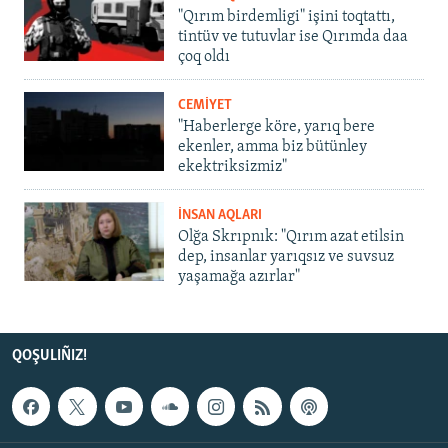
"Qırım birdemligi" işini toqtattı,
tintüv ve tutuvlar ise Qırımda daa
çoq oldı
CEMİYET
"Haberlerge köre, yarıq bere
ekenler, amma biz bütünley
ekektriksizmiz"
İNSAN AQLARI
Olğa Skrıpnık: "Qırım azat etilsin
dep, insanlar yarıqsız ve suvsuz
yaşamağa azırlar"
QOŞULIÑIZ!