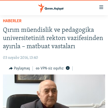
Link
açıqlığı
Esas
HABERLER
mündericege
HABERLER
Qırım müendislik ve pedagogika
qaytmaq
SİYASET
Baş
universitetiniñ rektorı vazifesinden
İQTİSADİYAT
navigatsiyağa
ayırıla – matbuat vastaları
qaytmaq
CEMİYET
Qıdıruvğa
03 noyabr 2016, 13:40
MEDENİYET
qaytmaq
Paylaşmaq
VPN-siz oquñız
İNSAN AQLARI
VİDEO
SÜRET
BLOGLAR
FİKİR