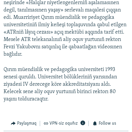
neşirinde «Halqlar niyetlengenlerniñ aşalamasınen
degil, tanılmasınen yaşay» serlevalı maqalesi çıqqan
edi. Muarririyet Qırım müendislik ve pedagogika
universitetiniñ ilmiy keñeşi toplaşuvında qabul etilgen
«ATRniñ lâyıq cezası» açıq mektübi aqqında tarif etti.
Mesele ATR telekanalınıñ aliy oquv yurtunıñ rektorı
Fevzi Yakubovnı satqınlıq ile qabaatlağan videosınen
bağlıdır.
Qırım müendislik ve pedagogika universiteti 1993
senesi quruldı. Universitet bölükleriniñ yarısından
ziyadesi IV derecege köre akkreditatsiyanı aldı.
Kelecek sene aliy oquv yurtunıñ birinci rektorı 80
yaşını tolduracaqtır.
Paylaşmaq
VPN-siz oquñız
Follow us