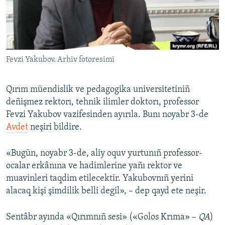
Русский
Українською
Fevzi Yakubov. Arhiv fotoresimi
QOŞULIÑIZ!
Qırım müendislik ve pedagogika universitetiniñ
deñişmez rektorı, tehnik ilimler doktorı, professor
RFE/RS bütün saytları
Fevzi Yakubov vazifesinden ayırıla. Bunı noyabr 3-de
Avdet
neşiri bildire.
«Bugün, noyabr 3-de, aliy oquv yurtunıñ professor-
ocalar erkânına ve hadimlerine yañı rektor ve
muavinleri taqdim etilecektir. Yakubovnıñ yerini
alacaq kişi şimdilik belli degil», – dep qayd ete neşir.
Sentâbr ayında «Qırımnıñ sesi» («Golos Krıma» –
QA
)