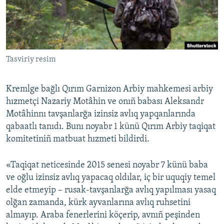
Русский
Українською
Tasviriy resim
QOŞULIÑIZ!
Kremlge bağlı Qırım Garnizon Arbiy mahkemesi arbiy
hızmetçi Nazariy Motâhin ve onıñ babası Aleksandr
RFE/RS bütün saytları
Motâhinnı tavşanlarğa izinsiz avlıq yapqanlarında
qabaatlı tanıdı. Bunı noyabr 1 künü Qırım Arbiy taqiqat
komitetiniñ matbuat hızmeti bildirdi.
«Taqiqat neticesinde 2015 senesi noyabr 7 künü baba
ve oğlu izinsiz avlıq yapacaq oldılar, iç bir uquqiy temel
elde etmeyip – rusak-tavşanlarğa avlıq yapılması yasaq
olğan zamanda, kürk ayvanlarına avlıq ruhsetini
almayıp. Araba fenerlerini köçerip, avnıñ peşinden