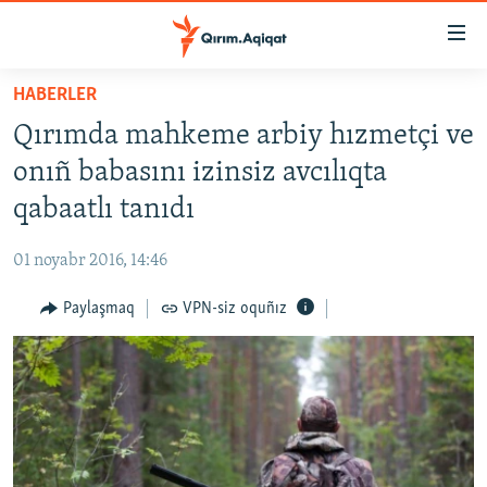
Link
açıqlığı
Esas
HABERLER
mündericege
HABERLER
Qırımda mahkeme arbiy hızmetçi ve
qaytmaq
SİYASET
Baş
onıñ babasını izinsiz avcılıqta
İQTİSADİYAT
navigatsiyağa
qabaatlı tanıdı
qaytmaq
CEMİYET
Qıdıruvğa
01 noyabr 2016, 14:46
MEDENİYET
qaytmaq
Paylaşmaq
VPN-siz oquñız
İNSAN AQLARI
VİDEO
SÜRET
BLOGLAR
FİKİR