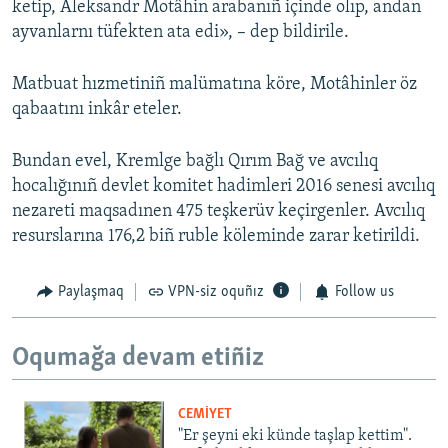
ketip, Aleksandr Motâhin arabanıñ içinde olıp, andan
ayvanlarnı tüfekten ata edi», – dep bildirile.
Matbuat hızmetiniñ malümatına köre, Motâhinler öz
qabaatını inkâr eteler.
Bundan evel, Kremlge bağlı Qırım Bağ ve avcılıq
hocalığınıñ devlet komitet hadimleri 2016 senesi avcılıq
nezareti maqsadınen 475 teşkerüv keçirgenler. Avcılıq
resurslarına 176,2 biñ ruble köleminde zarar ketirildi.
Paylaşmaq
VPN-siz oquñız
Follow us
Oqumağa devam etiñiz
CEMİYET
"Er şeyni eki künde taşlap kettim".