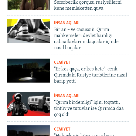
Seferberlik qorqusı rusiyelilerni
kene memleketten quva
İNSAN AQLARI
Bir an – ve casussıñ. Qırım
mahkemeleri devlet hainligi
qabaatlavlarını daqqalar içinde
nasıl baqalar
CEMİYET
"Er kes qaça, er kes kete": cenk
Qırımdaki Rusiye turistlerine nasıl
barıp yetti
İNSAN AQLARI
"Qırım birdemligi" işini toqtattı,
tintüv ve tutuvlar ise Qırımda daa
çoq oldı
CEMİYET