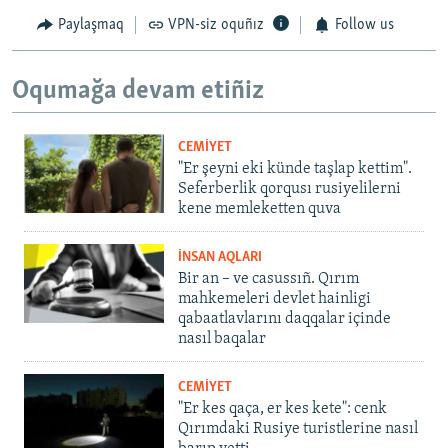
Paylaşmaq
VPN-siz oquñız
Follow us
Oqumağa devam etiñiz
CEMİYET
"Er şeyni eki künde taşlap kettim".
Seferberlik qorqusı rusiyelilerni
kene memleketten quva
İNSAN AQLARI
Bir an – ve casussıñ. Qırım
mahkemeleri devlet hainligi
qabaatlavlarını daqqalar içinde
nasıl baqalar
CEMİYET
"Er kes qaça, er kes kete": cenk
Qırımdaki Rusiye turistlerine nasıl