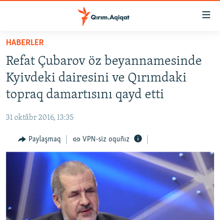
Link
açıqlığı
Esas
HABERLER
mündericege
HABERLER
Refat Çubarov öz beyannamesinde
qaytmaq
SİYASET
Baş
Kyivdeki dairesini ve Qırımdaki
İQTİSADİYAT
navigatsiyağa
topraq damartısını qayd etti
qaytmaq
CEMİYET
Qıdıruvğa
31 oktâbr 2016, 13:35
MEDENİYET
qaytmaq
Paylaşmaq
VPN-siz oquñız
İNSAN AQLARI
VİDEO
SÜRET
BLOGLAR
FİKİR