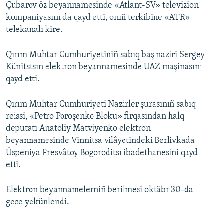
Çubarov öz beyannamesinde «Atlant-SV» televizion
kompaniyasını da qayd etti, onıñ terkibine «ATR»
telekanalı kire.
Qırım Muhtar Cumhuriyetiniñ sabıq baş naziri Sergey
Künitstsın elektron beyannamesinde UAZ maşinasını
qayd etti.
Qırım Muhtar Cumhuriyeti Nazirler şurasınıñ sabıq
reissi, «Petro Poroşenko Bloku» firqasından halq
deputatı Anatoliy Matviyenko elektron
beyannamesinde Vinnitsa vilâyetindeki Berlivkada
Üspeniya Presvâtoy Bogoroditsı ibadethanesini qayd
etti.
Elektron beyannamelerniñ berilmesi oktâbr 30-da
gece yekünlendi.