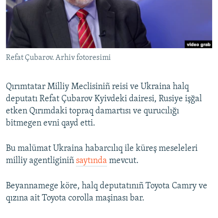
Русский
Українською
Refat Çubarov. Arhiv fotoresimi
QOŞULIÑIZ!
Qırımtatar Milliy Meclisiniñ reisi ve Ukraina halq
deputatı Refat Çubarov Kyivdeki dairesi, Rusiye işğal
RFE/RS bütün saytları
etken Qırımdaki topraq damartısı ve qurucılığı
bitmegen evni qayd etti.
Bu malümat Ukraina habarcılıq ile küreş meseleleri
milliy agentliginiñ
saytında
mevcut.
Beyannamege köre, halq deputatınıñ Toyota Camry ve
qızına ait Toyota corolla maşinası bar.