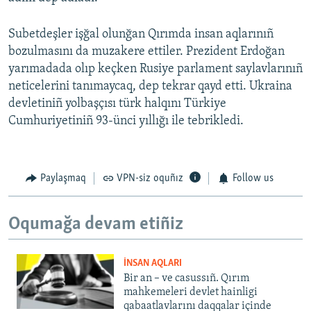
Subetdeşler işğal olunğan Qırımda insan aqlarınıñ
bozulmasını da muzakere ettiler. Prezident Erdoğan
yarımadada olıp keçken Rusiye parlament saylavlarınıñ
neticelerini tanımaycaq, dep tekrar qayd etti. Ukraina
devletiniñ yolbaşçısı türk halqını Türkiye
Cumhuriyetiniñ 93-ünci yıllığı ile tebrikledi.
Paylaşmaq
VPN-siz oquñız
Follow us
Oqumağa devam etiñiz
İNSAN AQLARI
Bir an – ve casussıñ. Qırım
mahkemeleri devlet hainligi
qabaatlavlarını daqqalar içinde