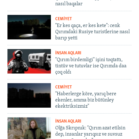
nasıl baqalar
CEMİYET
"Er kes qaça, er kes kete": cenk
Qırımdaki Rusiye turistlerine nasıl
barıp yetti
İNSAN AQLARI
"Qırım birdemligi" işini toqtattı,
tintüv ve tutuvlar ise Qırımda daa
çoq oldı
CEMİYET
"Haberlerge köre, yarıq bere
ekenler, amma biz bütünley
ekektriksizmiz"
İNSAN AQLARI
Olğa Skrıpnık: "Qırım azat etilsin
dep, insanlar yarıqsız ve suvsuz