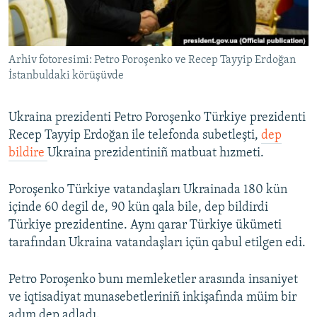
Русский
Українською
Arhiv fotoresimi: Petro Poroşenko ve Recep Tayyip Erdoğan
İstanbuldaki körüşüvde
QOŞULIÑIZ!
Ukraina prezidenti Petro Poroşenko Türkiye prezidenti
Recep Tayyip Erdoğan ile telefonda subetleşti,
dep
bildire
Ukraina prezidentiniñ matbuat hızmeti.
RFE/RS bütün saytları
Poroşenko Türkiye vatandaşları Ukrainada 180 kün
içinde 60 degil de, 90 kün qala bile, dep bildirdi
Türkiye prezidentine. Aynı qarar Türkiye ükümeti
tarafından Ukraina vatandaşları içün qabul etilgen edi.
Petro Poroşenko bunı memleketler arasında insaniyet
ve iqtisadiyat munasebetleriniñ inkişafında müim bir
adım dep adladı.