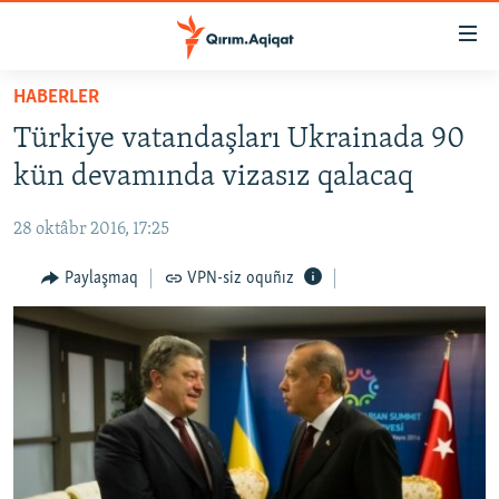
Link
açıqlığı
Esas
HABERLER
mündericege
HABERLER
Türkiye vatandaşları Ukrainada 90
qaytmaq
SİYASET
Baş
kün devamında vizasız qalacaq
İQTİSADİYAT
navigatsiyağa
qaytmaq
28 oktâbr 2016, 17:25
CEMİYET
Qıdıruvğa
MEDENİYET
Paylaşmaq
VPN-siz oquñız
qaytmaq
İNSAN AQLARI
VİDEO
SÜRET
BLOGLAR
FİKİR