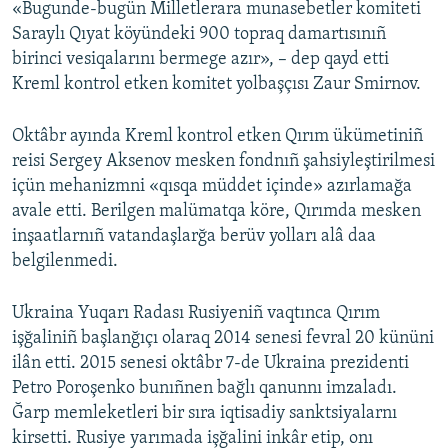
«Bugunde-bugün Milletlerara munasebetler komiteti
Saraylı Qıyat köyündeki 900 topraq damartısınıñ
birinci vesiqalarını bermege azır», – dep qayd etti
Kreml kontrol etken komitet yolbaşçısı Zaur Smirnov.
Oktâbr ayında Kreml kontrol etken Qırım ükümetiniñ
reisi Sergey Aksenov mesken fondnıñ şahsiyleştirilmesi
içün mehanizmni «qısqa müddet içinde» azırlamağa
avale etti. Berilgen malümatqa köre, Qırımda mesken
inşaatlarnıñ vatandaşlarğa berüv yolları alâ daa
belgilenmedi.
Ukraina Yuqarı Radası Rusiyeniñ vaqtınca Qırım
işğaliniñ başlanğıçı olaraq 2014 senesi fevral 20 kününi
ilân etti. 2015 senesi oktâbr 7-de Ukraina prezidenti
Petro Poroşenko bunıñnen bağlı qanunnı imzaladı.
Ğarp memleketleri bir sıra iqtisadiy sanktsiyalarnı
kirsetti. Rusiye yarımada işğalini inkâr etip, onı