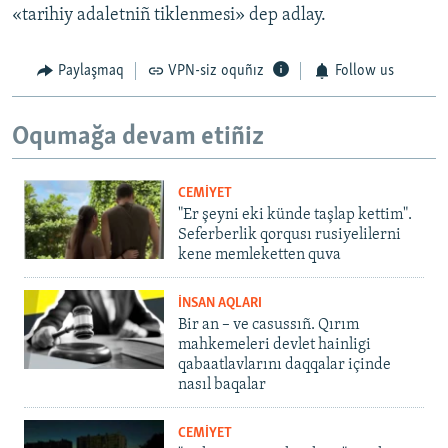
«tarihiy adaletniñ tiklenmesi» dep adlay.
Paylaşmaq
VPN-siz oquñız
Follow us
Oqumağa devam etiñiz
CEMİYET
"Er şeyni eki künde taşlap kettim".
Seferberlik qorqusı rusiyelilerni
kene memleketten quva
İNSAN AQLARI
Bir an – ve casussıñ. Qırım
mahkemeleri devlet hainligi
qabaatlavlarını daqqalar içinde
nasıl baqalar
CEMİYET