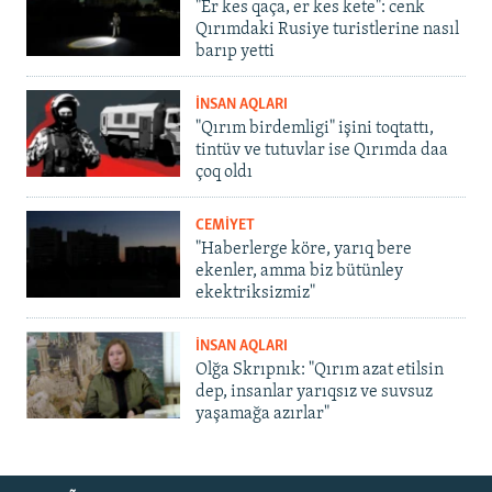
"Er kes qaça, er kes kete": cenk
Qırımdaki Rusiye turistlerine nasıl
barıp yetti
İNSAN AQLARI
"Qırım birdemligi" işini toqtattı,
tintüv ve tutuvlar ise Qırımda daa
çoq oldı
CEMİYET
"Haberlerge köre, yarıq bere
ekenler, amma biz bütünley
ekektriksizmiz"
İNSAN AQLARI
Olğa Skrıpnık: "Qırım azat etilsin
dep, insanlar yarıqsız ve suvsuz
yaşamağa azırlar"