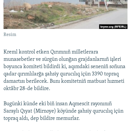
Русский
Українською
Resim
QOŞULIÑIZ!
Kreml kontrol etken Qırımnıñ milletlerara
munasebetler ve sürgün olunğan grajdanlarnıñ işleri
RFE/RS bütün saytları
boyunca komiteti bildirdi ki, aqımdaki seneniñ soñuna
qadar qırımlılarğa şahsiy qurucılıq içün 3390 topraq
damartısı berilecek. Bunı komitetniñ matbuat hızmeti
oktâbr 28-de bildire.
Bugünki künde eki biñ insan Aqmescit rayonınıñ
Saraylı Qıyat (Mirnoye) köyünde şahsiy qurucılıq içün
topraq aldı, dep bildire memurlar.