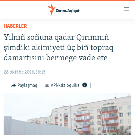
Link
açıqlığı
Esas
HABERLER
mündericege
HABERLER
Yılnıñ soñuna qadar Qırımnıñ
qaytmaq
SİYASET
Baş
şimdiki akimiyeti üç biñ topraq
İQTİSADİYAT
navigatsiyağa
damartısını bermege vade ete
qaytmaq
CEMİYET
Qıdıruvğa
28 oktâbr 2016, 16:15
MEDENİYET
qaytmaq
Paylaşmaq
VPN-siz oquñız
İNSAN AQLARI
VİDEO
SÜRET
BLOGLAR
FİKİR