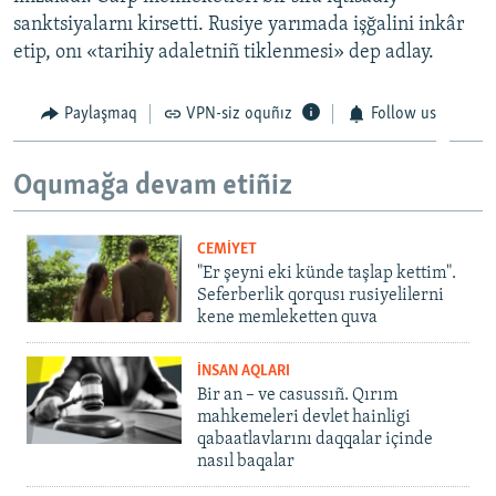
sanktsiyalarnı kirsetti. Rusiye yarımada işğalini inkâr
etip, onı «tarihiy adaletniñ tiklenmesi» dep adlay.
Paylaşmaq
VPN-siz oquñız
Follow us
Oqumağa devam etiñiz
CEMİYET
"Er şeyni eki künde taşlap kettim".
Seferberlik qorqusı rusiyelilerni
kene memleketten quva
İNSAN AQLARI
Bir an – ve casussıñ. Qırım
mahkemeleri devlet hainligi
qabaatlavlarını daqqalar içinde
nasıl baqalar