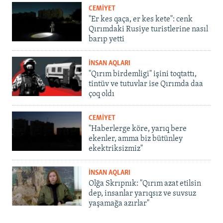
CEMİYET
"Er kes qaça, er kes kete": cenk
Qırımdaki Rusiye turistlerine nasıl
barıp yetti
İNSAN AQLARI
"Qırım birdemligi" işini toqtattı,
tintüv ve tutuvlar ise Qırımda daa
çoq oldı
CEMİYET
"Haberlerge köre, yarıq bere
ekenler, amma biz bütünley
ekektriksizmiz"
İNSAN AQLARI
Olğa Skrıpnık: "Qırım azat etilsin
dep, insanlar yarıqsız ve suvsuz
yaşamağa azırlar"