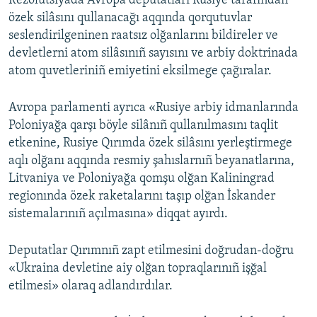
Rezolütsiyada Avropa deputatları Rusiye tarafından
özek silâsını qullanacağı aqqında qorqutuvlar
Русский
seslendirilgeninen raatsız olğanlarını bildireler ve
Українською
devletlerni atom silâsınıñ sayısını ve arbiy doktrinada
atom quvetleriniñ emiyetini eksilmege çağıralar.
QOŞULIÑIZ!
Avropa parlamenti ayrıca «Rusiye arbiy idmanlarında
Poloniyağa qarşı böyle silânıñ qullanılmasını taqlit
etkenine, Rusiye Qırımda özek silâsını yerleştirmege
RFE/RS bütün saytları
aqlı olğanı aqqında resmiy şahıslarnıñ beyanatlarına,
Litvaniya ve Poloniyağa qomşu olğan Kaliningrad
regionında özek raketalarını taşıp olğan İskander
sistemalarınıñ açılmasına» diqqat ayırdı.
Deputatlar Qırımnıñ zapt etilmesini doğrudan-doğru
«Ukraina devletine aiy olğan topraqlarınıñ işğal
etilmesi» olaraq adlandırdılar.