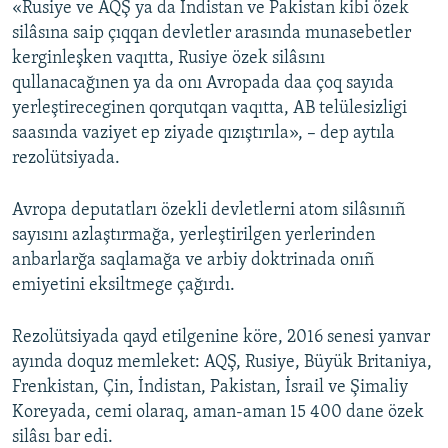
«Rusiye ve AQŞ ya da İndistan ve Pakistan kibi özek
silâsına saip çıqqan devletler arasında munasebetler
kerginleşken vaqıtta, Rusiye özek silâsını
qullanacağınen ya da onı Avropada daa çoq sayıda
yerleştireceginen qorqutqan vaqıtta, AB telülesizligi
saasında vaziyet ep ziyade qızıştırıla», – dep aytıla
rezolütsiyada.
Avropa deputatları özekli devletlerni atom silâsınıñ
sayısını azlaştırmağa, yerleştirilgen yerlerinden
anbarlarğa saqlamağa ve arbiy doktrinada onıñ
emiyetini eksiltmege çağırdı.
Rezolütsiyada qayd etilgenine köre, 2016 senesi yanvar
ayında doquz memleket: AQŞ, Rusiye, Büyük Britaniya,
Frenkistan, Çin, İndistan, Pakistan, İsrail ve Şimaliy
Koreyada, cemi olaraq, aman-aman 15 400 dane özek
silâsı bar edi.