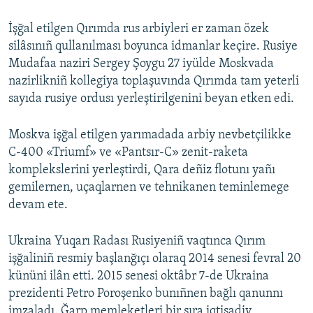
İşğal etilgen Qırımda rus arbiyleri er zaman özek
silâsınıñ qullanılması boyunca idmanlar keçire. Rusiye
Mudafaa naziri Sergey Şoygu 27 iyülde Moskvada
nazirlikniñ kollegiya toplaşuvında Qırımda tam yeterli
sayıda rusiye ordusı yerleştirilgenini beyan etken edi.
Moskva işğal etilgen yarımadada arbiy nevbetçilikke
C-400 «Triumf» ve «Pantsır-C» zenit-raketa
komplekslerini yerleştirdi, Qara deñiz flotunı yañı
gemilernen, uçaqlarnen ve tehnikanen teminlemege
devam ete.
Ukraina Yuqarı Radası Rusiyeniñ vaqtınca Qırım
işğaliniñ resmiy başlanğıçı olaraq 2014 senesi fevral 20
kününi ilân etti. 2015 senesi oktâbr 7-de Ukraina
prezidenti Petro Poroşenko bunıñnen bağlı qanunnı
imzaladı. Ğarp memleketleri bir sıra iqtisadiy