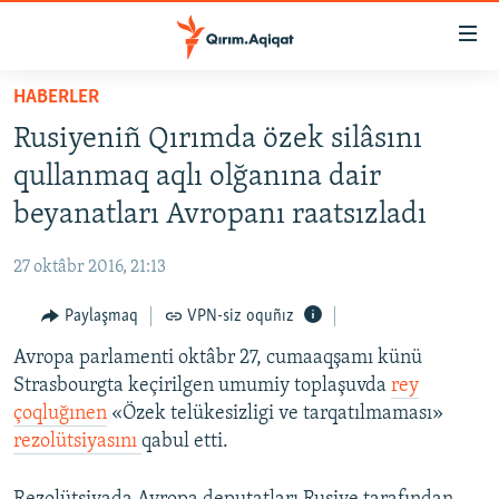
Link
açıqlığı
Esas
HABERLER
mündericege
HABERLER
Rusiyeniñ Qırımda özek silâsını
qaytmaq
SİYASET
Baş
qullanmaq aqlı olğanına dair
İQTİSADİYAT
navigatsiyağa
beyanatları Avropanı raatsızladı
qaytmaq
CEMİYET
Qıdıruvğa
27 oktâbr 2016, 21:13
MEDENİYET
qaytmaq
Paylaşmaq
VPN-siz oquñız
İNSAN AQLARI
Avropa parlamenti oktâbr 27, cumaaqşamı künü
VİDEO
Strasbourgta keçirilgen umumiy toplaşuvda
rey
SÜRET
çoqluğınen
«Özek telükesizligi ve tarqatılmaması»
BLOGLAR
rezolütsiyasını
qabul etti.
FİKİR