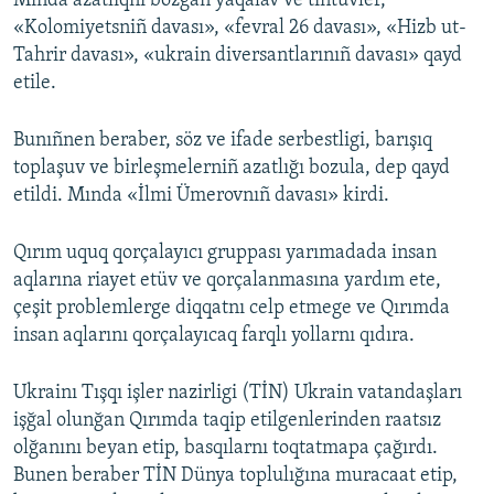
Mında azatlıqnı bozğan yaqalav ve tintüvler,
«Kolomiyetsniñ davası», «fevral 26 davası», «Hizb ut-
Русский
Tahrir davası», «ukrain diversantlarınıñ davası» qayd
Українською
etile.
QOŞULIÑIZ!
Bunıñnen beraber, söz ve ifade serbestligi, barışıq
toplaşuv ve birleşmelerniñ azatlığı bozula, dep qayd
etildi. Mında «İlmi Ümerovnıñ davası» kirdi.
RFE/RS bütün saytları
Qırım uquq qorçalayıcı gruppası yarımadada insan
aqlarına riayet etüv ve qorçalanmasına yardım ete,
çeşit problemlerge diqqatnı celp etmege ve Qırımda
insan aqlarını qorçalayıcaq farqlı yollarnı qıdıra.
Ukrainı Tışqı işler nazirligi (TİN) Ukrain vatandaşları
işğal olunğan Qırımda taqip etilgenlerinden raatsız
olğanını beyan etip, basqılarnı toqtatmapa çağırdı.
Bunen beraber TİN Dünya toplulığına muracaat etip,