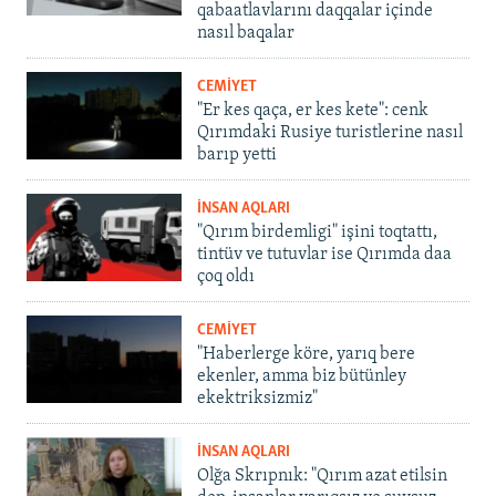
qabaatlavlarını daqqalar içinde
nasıl baqalar
CEMİYET
"Er kes qaça, er kes kete": cenk
Qırımdaki Rusiye turistlerine nasıl
barıp yetti
İNSAN AQLARI
"Qırım birdemligi" işini toqtattı,
tintüv ve tutuvlar ise Qırımda daa
çoq oldı
CEMİYET
"Haberlerge köre, yarıq bere
ekenler, amma biz bütünley
ekektriksizmiz"
İNSAN AQLARI
Olğa Skrıpnık: "Qırım azat etilsin