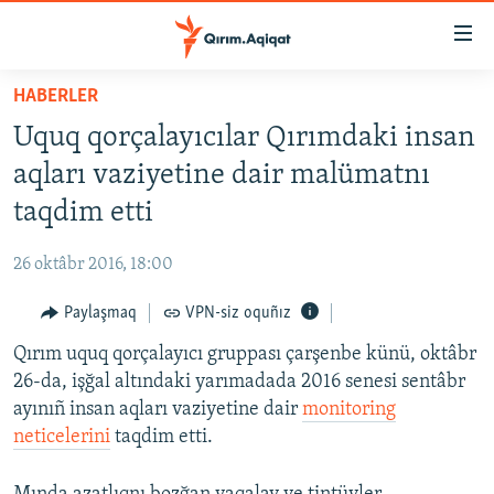
Link
açıqlığı
Esas
HABERLER
mündericege
HABERLER
Uquq qorçalayıcılar Qırımdaki insan
qaytmaq
SİYASET
Baş
aqları vaziyetine dair malümatnı
İQTİSADİYAT
navigatsiyağa
taqdim etti
qaytmaq
CEMİYET
Qıdıruvğa
26 oktâbr 2016, 18:00
MEDENİYET
qaytmaq
Paylaşmaq
VPN-siz oquñız
İNSAN AQLARI
Qırım uquq qorçalayıcı gruppası çarşenbe künü, oktâbr
VİDEO
26-da, işğal altındaki yarımadada 2016 senesi sentâbr
SÜRET
ayınıñ insan aqları vaziyetine dair
monitoring
BLOGLAR
neticelerini
taqdim etti.
FİKİR