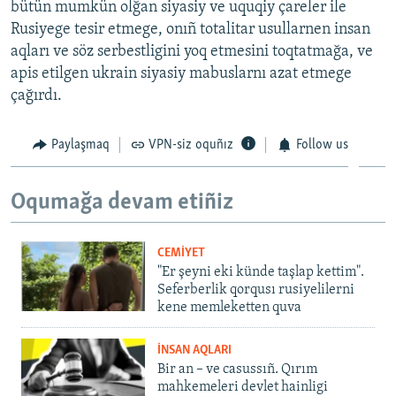
bütün mumkün olğan siyasiy ve uquqiy çareler ile
Rusiyege tesir etmege, onıñ totalitar usullarnen insan
aqları ve söz serbestligini yoq etmesini toqtatmağa, ve
apis etilgen ukrain siyasiy mabuslarnı azat etmege
çağırdı.
Paylaşmaq
VPN-siz oquñız
Follow us
Oqumağa devam etiñiz
CEMİYET
"Er şeyni eki künde taşlap kettim".
Seferberlik qorqusı rusiyelilerni
kene memleketten quva
İNSAN AQLARI
Bir an – ve casussıñ. Qırım
mahkemeleri devlet hainligi