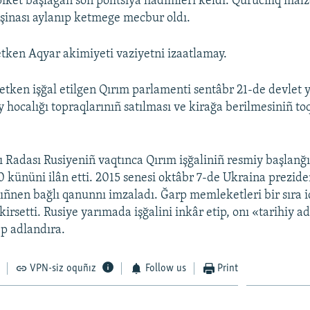
iket başlağan soñ politsiya hadimleri keldi. Qurucılıq malz
şinası aylanıp ketmege mecbur oldı.
tken Aqyar akimiyeti vaziyetni izaatlamay.
etken işğal etilgen Qırım parlamenti sentâbr 21-de devlet 
 hocalığı topraqlarınıñ satılması ve kirağa berilmesiniñ to
 Radası Rusiyeniñ vaqtınca Qırım işğaliniñ resmiy başlanğı
0 kününi ilân etti. 2015 senesi oktâbr 7-de Ukraina prezide
ñnen bağlı qanunnı imzaladı. Ğarp memleketleri bir sıra i
kirsetti. Rusiye yarımada işğalini inkâr etip, onı «tarihiy a
p adlandıra.
VPN-siz oquñız
Follow us
Print