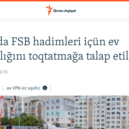
a FSB hadimleri içün ev
lığını toqtatmağa talap eti
16:35
VPN-siz oquñız