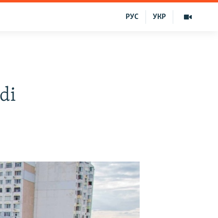
РУС
УКР
ldi