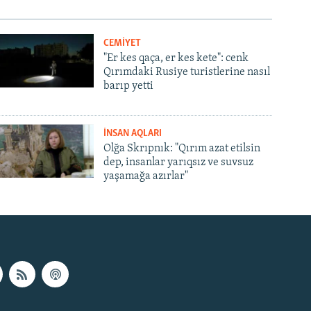
CEMİYET
"Er kes qaça, er kes kete": cenk
Qırımdaki Rusiye turistlerine nasıl
barıp yetti
İNSAN AQLARI
Olğa Skrıpnık: "Qırım azat etilsin
dep, insanlar yarıqsız ve suvsuz
yaşamağa azırlar"