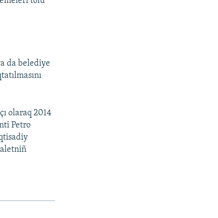
emeleri tolu
ya da belediye
qtatılmasını
çı olaraq 2014
nti Petro
qtisadiy
daletniñ