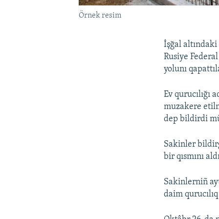
Örnek resim
İşğal altındaki
Rusiye Federal
yolunı qapattıl
Ev qurucılığı 
muzakere etilm
dep bildirdi m
Sakinler bildi
bir qısmını ald
Sakinlerniñ ay
daim qurucılıq