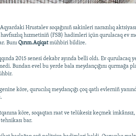
 Aqyardaki Hrustalev soqağınıñ sakinleri narazılıq aktsiyası
 havfsızlıq hızmetiniñ (FSB) hadimleri içün qurulacaq ev 
ar. Bunı
Qırım.Aqiqat
mühbiri bildire.
aqqında 2015 senesi dekabr ayında belli oldı. Ev qurulacaq y
edi. Bundan evel bu yerde bala meydançığını qurmağa plan
ühbir.
rgenine köre, qurucılıq meydançığı çoq qatlı evlerniñ yanın
ı.
tqanına köre, soqaqtan raat ve telükesiz keçmek imkânsız, 
 tehnikası bar.