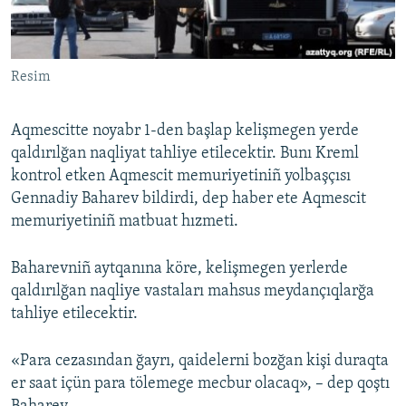
Русский
Українською
Resim
QOŞULIÑIZ!
Aqmescitte noyabr 1-den başlap kelişmegen yerde
qaldırılğan naqliyat tahliye etilecektir. Bunı Kreml
kontrol etken Aqmescit memuriyetiniñ yolbaşçısı
RFE/RS bütün saytları
Gennadiy Baharev bildirdi, dep haber ete Aqmescit
memuriyetiniñ matbuat hızmeti.
Baharevniñ aytqanına köre, kelişmegen yerlerde
qaldırılğan naqliye vastaları mahsus meydançıqlarğa
tahliye etilecektir.
«Para cezasından ğayrı, qaidelerni bozğan kişi duraqta
er saat içün para tölemege mecbur olacaq», – dep qoştı