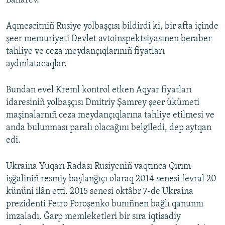
Baharev.
Aqmescitniñ Rusiye yolbaşçısı bildirdi ki, bir afta içinde
şeer memuriyeti Devlet avtoinspektsiyasınen beraber
tahliye ve ceza meydançıqlarınıñ fiyatları
aydınlatacaqlar.
Bundan evel Kreml kontrol etken Aqyar fiyatları
idaresiniñ yolbaşçısı Dmitriy Şamrey şeer ükümeti
maşinalarnıñ ceza meydançıqlarına tahliye etilmesi ve
anda bulunması paralı olacağını belgiledi, dep aytqan
edi.
Ukraina Yuqarı Radası Rusiyeniñ vaqtınca Qırım
işğaliniñ resmiy başlanğıçı olaraq 2014 senesi fevral 20
kününi ilân etti. 2015 senesi oktâbr 7-de Ukraina
prezidenti Petro Poroşenko bunıñnen bağlı qanunnı
imzaladı. Ğarp memleketleri bir sıra iqtisadiy