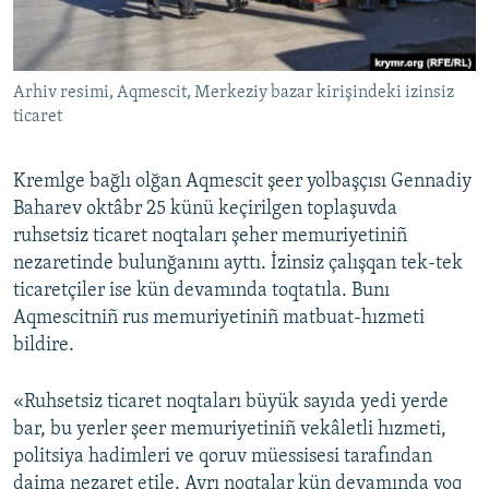
Русский
Українською
Arhiv resimi, Aqmescit, Merkeziy bazar kirişindeki izinsiz
ticaret
QOŞULIÑIZ!
Kremlge bağlı olğan Aqmescit şeer yolbaşçısı Gennadiy
Baharev oktâbr 25 künü keçirilgen toplaşuvda
ruhsetsiz ticaret noqtaları şeher memuriyetiniñ
RFE/RS bütün saytları
nezaretinde bulunğanını ayttı. İzinsiz çalışqan tek-tek
ticaretçiler ise kün devamında toqtatıla. Bunı
Aqmescitniñ rus memuriyetiniñ matbuat-hızmeti
bildire.
«Ruhsetsiz ticaret noqtaları büyük sayıda yedi yerde
bar, bu yerler şeer memuriyetiniñ vekâletli hızmeti,
politsiya hadimleri ve qoruv müessisesi tarafından
daima nezaret etile. Ayrı noqtalar kün devamında yoq