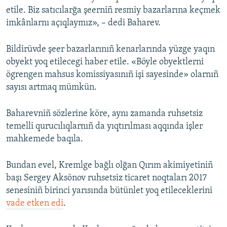
etile. Biz satıcılarğa şeerniñ resmiy bazarlarına keçmek
imkânlarnı açıqlaymız», – dedi Baharev.
Bildirüvde şeer bazarlarınıñ kenarlarında yüzge yaqın
obyekt yoq etilecegi haber etile. «Böyle obyektlerni
ögrengen mahsus komissiyasınıñ işi sayesinde» olarnıñ
sayısı artmaq mümkün.
Baharevniñ sözlerine köre, aynı zamanda ruhsetsiz
temelli qurucılıqlarnıñ da yıqtırılması aqqında işler
mahkemede baqıla.
Bundan evel, Kremlge bağlı olğan Qırım akimiyetiniñ
başı Sergey Aksönov ruhsetsiz ticaret noqtaları 2017
senesiniñ birinci yarısında bütünlet yoq etileceklerini
vade etken edi
.