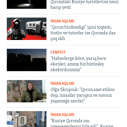
Qırımdaki Rusiye turistlerine nasıl
barıp yetti
İNSAN AQLARI
"Qırım birdemligi" işini toqtattı,
tintüv ve tutuvlar ise Qırımda daa
çoq oldı
CEMİYET
"Haberlerge köre, yarıq bere
ekenler, amma biz bütünley
ekektriksizmiz"
İNSAN AQLARI
Olğa Skrıpnık: "Qırım azat etilsin
dep, insanlar yarıqsız ve suvsuz
yaşamağa azırlar"
İNSAN AQLARI
"Rusiye Qırımda onı
istemegenlerini bile edi". Rusiye