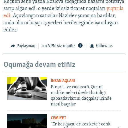
Keçken sene yazda Kozlova soqağında bazarnı potitsiya
sarıp alğan edi, o yerde izinsiz ticaret noqtaları
yıqtırıla
edi
. Açuvlanğan satıcılar Nazirler şurasına bardılar,
anda olarnı başqa iş yerleri berileceginde işandırğan
ediler.
Paylaşmaq
VPN-siz oquñız
Follow us
Oqumağa devam etiñiz
İNSAN AQLARI
Bir an – ve casussıñ. Qırım
mahkemeleri devlet hainligi
qabaatlavlarını daqqalar içinde
nasıl baqalar
CEMİYET
"Er kes qaça, er kes kete": cenk