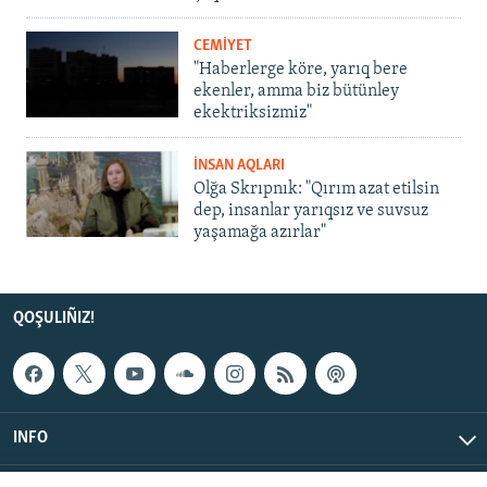
CEMİYET
"Haberlerge köre, yarıq bere
ekenler, amma biz bütünley
ekektriksizmiz"
İNSAN AQLARI
Olğa Skrıpnık: "Qırım azat etilsin
dep, insanlar yarıqsız ve suvsuz
yaşamağa azırlar"
QOŞULIÑIZ!
INFO