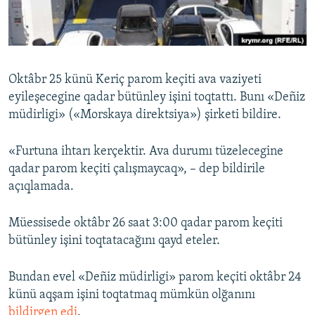
Русский
Українською
Oktâbr 25 künü Keriç parom keçiti ava vaziyeti
QOŞULIÑIZ!
eyileşecegine qadar bütünley işini toqtattı. Bunı «Deñiz
müdirligi» («Morskaya direktsiya») şirketi bildire.
«Furtuna ihtarı kerçektir. Ava durumı tüzelecegine
RFE/RS bütün saytları
qadar parom keçiti çalışmaycaq», – dep bildirile
açıqlamada.
Müessisede oktâbr 26 saat 3:00 qadar parom keçiti
bütünley işini toqtatacağını qayd eteler.
Bundan evel «Deñiz müdirligi» parom keçiti oktâbr 24
künü aqşam işini toqtatmaq mümkün olğanını
bildirgen edi
.