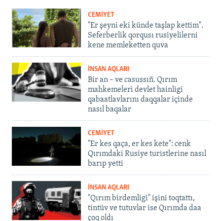
CEMİYET
"Er şeyni eki künde taşlap kettim".
Seferberlik qorqusı rusiyelilerni
kene memleketten quva
İNSAN AQLARI
Bir an – ve casussıñ. Qırım
mahkemeleri devlet hainligi
qabaatlavlarını daqqalar içinde
nasıl baqalar
CEMİYET
"Er kes qaça, er kes kete": cenk
Qırımdaki Rusiye turistlerine nasıl
barıp yetti
İNSAN AQLARI
"Qırım birdemligi" işini toqtattı,
tintüv ve tutuvlar ise Qırımda daa
çoq oldı