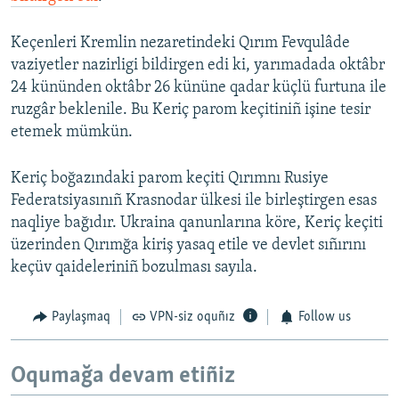
Keçenleri Kremlin nezaretindeki Qırım Fevqulâde
vaziyetler nazirligi bildirgen edi ki, yarımadada oktâbr
24 kününden oktâbr 26 kününe qadar küçlü furtuna ile
ruzgâr beklenile. Bu Keriç parom keçitiniñ işine tesir
etemek mümkün.
Keriç boğazındaki parom keçiti Qırımnı Rusiye
Federatsiyasınıñ Krasnodar ülkesi ile birleştirgen esas
naqliye bağıdır. Ukraina qanunlarına köre, Keriç keçiti
üzerinden Qırımğa kiriş yasaq etile ve devlet sıñırını
keçüv qaideleriniñ bozulması sayıla.
Paylaşmaq
VPN-siz oquñız
Follow us
Oqumağa devam etiñiz