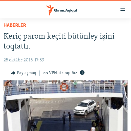
Link
açıqlığı
Esas
HABERLER
mündericege
HABERLER
Keriç parom keçiti bütünley işini
qaytmaq
SİYASET
Baş
toqtattı.
İQTİSADİYAT
navigatsiyağa
qaytmaq
25 oktâbr 2016, 17:59
CEMİYET
Qıdıruvğa
MEDENİYET
Paylaşmaq
VPN-siz oquñız
qaytmaq
İNSAN AQLARI
VİDEO
SÜRET
BLOGLAR
FİKİR