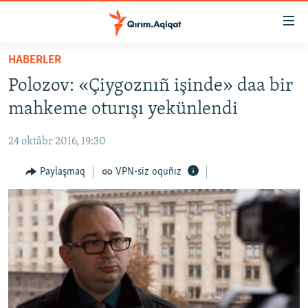
Link
açıqlığı
Esas
HABERLER
mündericege
HABERLER
Polozov: «Çiygoznıñ işinde» daa bir
qaytmaq
SİYASET
Baş
mahkeme oturışı yekünlendi
İQTİSADİYAT
navigatsiyağa
qaytmaq
24 oktâbr 2016, 19:30
CEMİYET
Qıdıruvğa
MEDENİYET
Paylaşmaq
VPN-siz oquñız
qaytmaq
İNSAN AQLARI
VİDEO
SÜRET
BLOGLAR
FİKİR