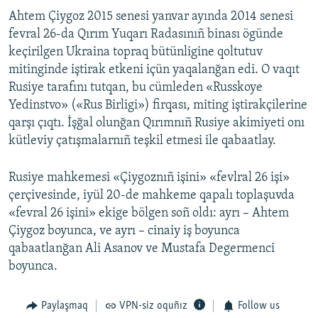
Ahtem Çiygoz 2015 senesi yanvar ayında 2014 senesi
fevral 26-da Qırım Yuqarı Radasınıñ binası ögünde
keçirilgen Ukraina topraq bütünligine qoltutuv
mitinginde iştirak etkeni içün yaqalanğan edi. O vaqıt
Rusiye tarafını tutqan, bu cümleden «Russkoye
Yedinstvo» («Rus Birligi») firqası, miting iştirakçilerine
qarşı çıqtı. İşğal olunğan Qırımnıñ Rusiye akimiyeti onı
kütleviy çatışmalarnıñ teşkil etmesi ile qabaatlay.
Rusiye mahkemesi «Çiygoznıñ işini» «fevlral 26 işi»
çerçivesinde, iyül 20-de mahkeme qapalı toplaşuvda
«fevral 26 işini» ekige bölgen soñ oldı: ayrı – Ahtem
Çiygoz boyunca, ve ayrı – cinaiy iş boyunca
qabaatlanğan Ali Asanov ve Mustafa Degermenci
boyunca.
Paylaşmaq
VPN-siz oquñız
Follow us