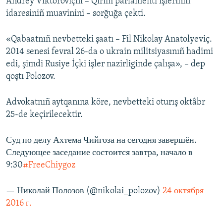
Andrey Viktoroviçni – Qırım parlamenti işleriniñ
idaresiniñ muavinini – sorğuğa çekti.
«Qabaatnıñ nevbetteki şaatı – Fil Nikolay Anatolyeviç.
2014 senesi fevral 26-da o ukrain militsiyasınıñ hadimi
edi, şimdi Rusiye İçki işler nazirliginde çalışa», – dep
qoştı Polozov.
Advokatnıñ aytqanına köre, nevbetteki oturış oktâbr
25-de keçirilecektir.
Суд по делу Ахтема Чийгоза на сегодня завершён.
Следующее заседание состоится завтра, начало в
9:30
#FreeChiygoz
— Николай Полозов (@nikolai_polozov)
24 октября
2016 г.