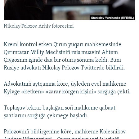
Русский
Українською
Nikolay Polozov. Arhiv fotoresimi
QOŞULIÑIZ!
Kreml kontrol etken Qırım yuqarı mahkemesinde
Qırımtatar Milliy Meclisiniñ reis muavini Ahtem
Çiygoznıñ işinde daa bir oturış soñuna keldi. Bunı
RFE/RS bütün saytları
Rusiye advokatı Nikolay Polozov Twitterde bildirdi.
Advokatnıñ aytqanına köre, üyleden evel mahkeme
Kyivge «ketken» «zarar körgen kişini» sorğuğa çekti.
Toplaşuv tekrar başlağan soñ mahkeme qabaat
şaatlarını sorğuğa çekmege başladı.
Polozovnıñ bildirgenine köre, mahkeme Kolesnikov