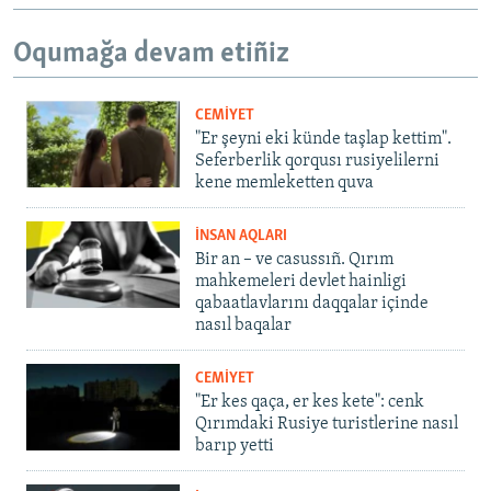
Oqumağa devam etiñiz
CEMİYET
"Er şeyni eki künde taşlap kettim".
Seferberlik qorqusı rusiyelilerni
kene memleketten quva
İNSAN AQLARI
Bir an – ve casussıñ. Qırım
mahkemeleri devlet hainligi
qabaatlavlarını daqqalar içinde
nasıl baqalar
CEMİYET
"Er kes qaça, er kes kete": cenk
Qırımdaki Rusiye turistlerine nasıl
barıp yetti