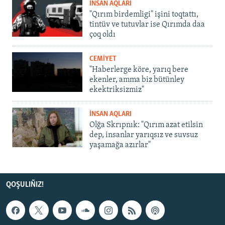
İNSAN AQLARI
"Qırım birdemligi" işini toqtattı,
tintüv ve tutuvlar ise Qırımda daa
çoq oldı
CEMİYET
"Haberlerge köre, yarıq bere
ekenler, amma biz bütünley
ekektriksizmiz"
İNSAN AQLARI
Olğa Skrıpnık: "Qırım azat etilsin
dep, insanlar yarıqsız ve suvsuz
yaşamağa azırlar"
QOŞULIÑIZ!