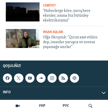
CEMİYET
"Haberlerge köre, yarıq bere
ekenler, amma biz bütünley
ekektriksizmiz"
İNSAN AQLARI
Olğa Skrıpnık: "Qırım azat etilsin
dep, insanlar yarıqsız ve suvsuz
yaşamağa azırlar"
QOŞULIÑIZ!
INFO
© Qırım.Aqiqat, 2026 | All Rights Reserved.
УКР
РУС