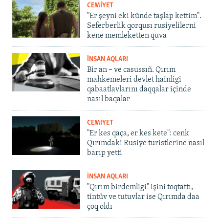
CEMİYET
"Er şeyni eki künde taşlap kettim".
Seferberlik qorqusı rusiyelilerni
kene memleketten quva
İNSAN AQLARI
Bir an – ve casussıñ. Qırım
mahkemeleri devlet hainligi
qabaatlavlarını daqqalar içinde
nasıl baqalar
CEMİYET
"Er kes qaça, er kes kete": cenk
Qırımdaki Rusiye turistlerine nasıl
barıp yetti
İNSAN AQLARI
"Qırım birdemligi" işini toqtattı,
tintüv ve tutuvlar ise Qırımda daa
çoq oldı