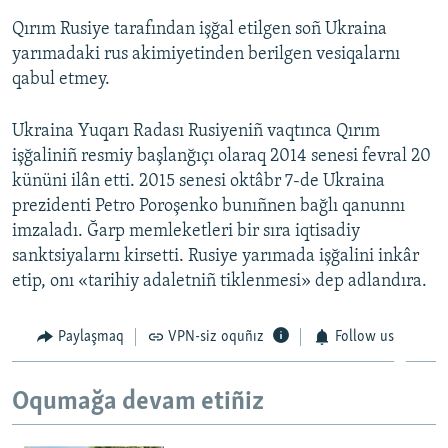
Qırım Rusiye tarafından işğal etilgen soñ Ukraina
yarımadaki rus akimiyetinden berilgen vesiqalarnı
qabul etmey.
Ukraina Yuqarı Radası Rusiyeniñ vaqtınca Qırım
işğaliniñ resmiy başlanğıçı olaraq 2014 senesi fevral 20
kününi ilân etti. 2015 senesi oktâbr 7-de Ukraina
prezidenti Petro Poroşenko bunıñnen bağlı qanunnı
imzaladı. Ğarp memleketleri bir sıra iqtisadiy
sanktsiyalarnı kirsetti. Rusiye yarımada işğalini inkâr
etip, onı «tarihiy adaletniñ tiklenmesi» dep adlandıra.
Paylaşmaq
VPN-siz oquñız
Follow us
Oqumağa devam etiñiz