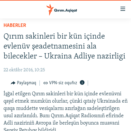
Link
açıqlığı
Esas
HABERLER
mündericege
HABERLER
Qırım sakinleri bir kün içinde
qaytmaq
SİYASET
Baş
evlenüv şeadetnamesini ala
İQTİSADİYAT
navigatsiyağa
bilecekler – Ukraina Adliye nazirligi
qaytmaq
CEMİYET
Qıdıruvğa
22 oktâbr 2016, 10:25
MEDENİYET
qaytmaq
Paylaşmaq
VPN-siz oquñız
İNSAN AQLARI
İşğal etilgen Qırım sakinleri bir kün içinde evlenüvni
VİDEO
qayd etmek mumkün olurlar, çünki qıtaiy Ukrainada eñ
SÜRET
qısqa muddette vesiqalarnı azırlağan sadeleştirilgen
BLOGLAR
usul azırlanıldı. Bunı Qırım.Aqiqat Radiosınıñ efirinde
Adli naziriniñ Avropa ile berleşün boyunca muavani
FİKİR
Sergiy Petuhov bildiridi.