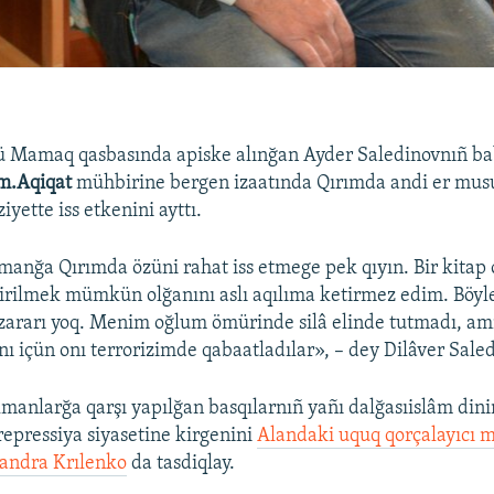
ü Mamaq qasbasında apiske alınğan Ayder Saledinovnıñ bab
m.Aqiqat
mühbirine bergen izaatında Qırımda andi er mus
iyette iss etkenini ayttı.
anğa Qırımda özüni rahat iss etmege pek qıyın. Bir kitap
virilmek mümkün olğanını aslı aqılıma ketirmez edim. Böyl
zararı yoq. Menim oğlum ömürinde silâ elinde tutmadı, a
nı içün onı terrorizimde qabaatladılar», – dey Dilâver Saled
anlarğa qarşı yapılğan basqılarnıñ yañı dalğasıislâm dini
epressiya siyasetine kirgenini
Alandaki uquq qorçalayıcı 
sandra Krılenko
da tasdiqlay.