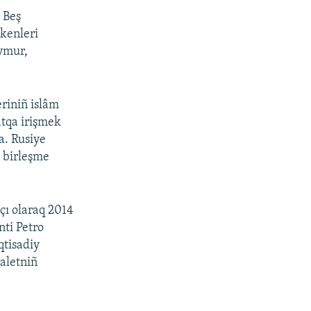
 Beş
tkenleri
eymur,
eriniñ islâm
atqa irişmek
ta. Rusiye
» birleşme
çı olaraq 2014
nti Petro
qtisadiy
daletniñ