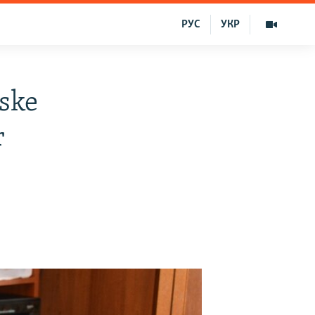
РУС
УКР
iske
r