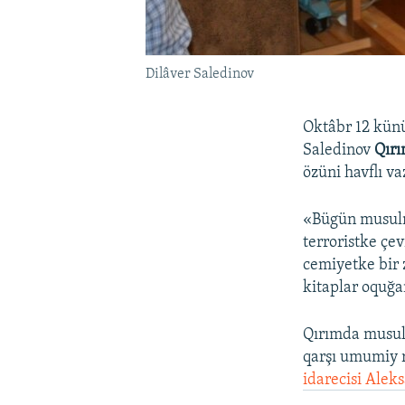
Dilâver Saledinov
Oktâbr 12 kün
Saledinov
Qırı
özüni havflı vaz
«Bügün musulm
terroristke çe
cemiyetke bir 
kitaplar oquğa
Qırımda musulm
qarşı umumiy r
idarecisi Alek