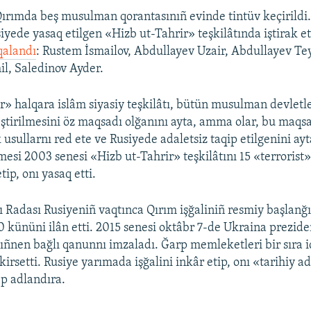
ırımda beş musulman qorantasınıñ evinde tintüv keçirildi.
iyede yasaq etilgen «Hizb ut-Tahrir» teşkilâtında iştirak e
qalandı
: Rustem İsmailov, Abdullayev Uzair, Abdullayev T
l, Saledinov Ayder.
r» halqara islâm siyasiy teşkilâtı, bütün musulman devletl
leştirilmesini öz maqsadı olğanını ayta, amma olar, bu maqs
k usullarnı red ete ve Rusiyede adaletsiz taqip etilgenini ay
si 2003 senesi «Hizb ut-Tahrir» teşkilâtını 15 «terrorist
tip, onı yasaq etti.
 Radası Rusiyeniñ vaqtınca Qırım işğaliniñ resmiy başlanğı
0 kününi ilân etti. 2015 senesi oktâbr 7-de Ukraina prezide
ñnen bağlı qanunnı imzaladı. Ğarp memleketleri bir sıra i
kirsetti. Rusiye yarımada işğalini inkâr etip, onı «tarihiy a
p adlandıra.