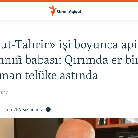
ut-Tahrir» işi boyunca ap
nnıñ babası: Qırımda er bi
an telüke astında
1:47
VPN-siz oquñız