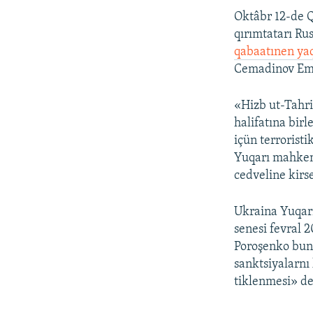
Oktâbr 12-de Q
qırımtatarı Rus
qabaatınen ya
Cemadinov Emi
«Hizb ut-Tahri
halifatına bir
içün terroristi
Yuqarı mahkeme
cedveline kirse
Ukraina Yuqarı
senesi fevral 2
Poroşenko bunı
sanktsiyalarnı 
tiklenmesi» de