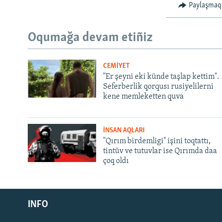
Paylaşmaq
Oqumağa devam etiñiz
CEMİYET
"Er şeyni eki künde taşlap kettim".
Seferberlik qorqusı rusiyelilerni
kene memleketten quva
İNSAN AQLARI
"Qırım birdemligi" işini toqtattı,
tintüv ve tutuvlar ise Qırımda daa
çoq oldı
Русский
INFO
Українською