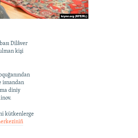
ası Dilâver
ulman kişi
 oquğanından
e isnandan
mma diniy
inov.
ni kütkenlerge
merkeziniñ