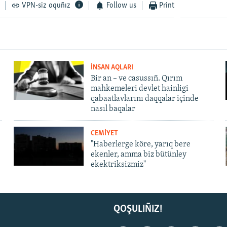
VPN-siz oquñız
Follow us
Print
İNSAN AQLARI
Bir an – ve casussıñ. Qırım
mahkemeleri devlet hainligi
qabaatlavlarını daqqalar içinde
nasıl baqalar
CEMİYET
"Haberlerge köre, yarıq bere
ekenler, amma biz bütünley
ekektriksizmiz"
QOŞULIÑIZ!