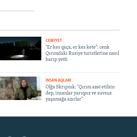
CEMİYET
"Er kes qaça, er kes kete": cenk
Qırımdaki Rusiye turistlerine nasıl
barıp yetti
İNSAN AQLARI
Olğa Skrıpnık: "Qırım azat etilsin
dep, insanlar yarıqsız ve suvsuz
yaşamağa azırlar"