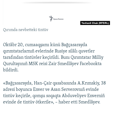
Русский
Українською
Qırımda nevbetteki tintüv
QOŞULIÑIZ!
Oktâbr 20, cumaaqşamı künü Bağçasarayda
qırımtatarlarnıñ evlerinde Rusiye silâlı quvetler
RFE/RS bütün saytları
tarafından tintüvler keçirildi. Bunı Qırımtatar Milliy
Qurultayınıñ MSK reisi Zair Smedlâyev Facebookta
bildirdi.
«Bağçasarayda, Han-Çair qasabasında A.Krımskiy, 38
adresi boyunca Enver ve Asan Serverovnıñ evinde
tintüv keçirile, qomşu soqaqta Abduveliyev Enverniñ
evinde de tintüv ötkerile», – haber etti Smedlâyev.