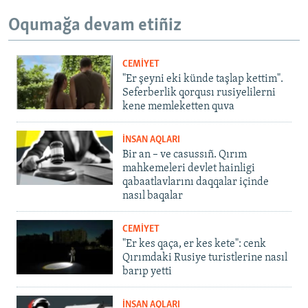
Oqumağa devam etiñiz
CEMİYET
"Er şeyni eki künde taşlap kettim".
Seferberlik qorqusı rusiyelilerni
kene memleketten quva
İNSAN AQLARI
Bir an – ve casussıñ. Qırım
mahkemeleri devlet hainligi
qabaatlavlarını daqqalar içinde
nasıl baqalar
CEMİYET
"Er kes qaça, er kes kete": cenk
Qırımdaki Rusiye turistlerine nasıl
barıp yetti
İNSAN AQLARI