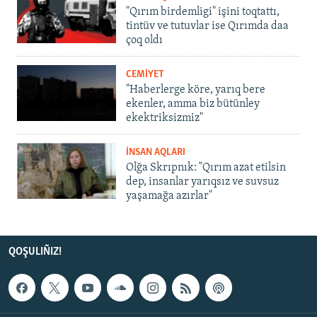
"Qırım birdemligi" işini toqtattı,
tintüv ve tutuvlar ise Qırımda daa
çoq oldı
CEMİYET
"Haberlerge köre, yarıq bere
ekenler, amma biz bütünley
ekektriksizmiz"
İNSAN AQLARI
Olğa Skrıpnık: "Qırım azat etilsin
dep, insanlar yarıqsız ve suvsuz
yaşamağa azırlar"
QOŞULIÑIZ!