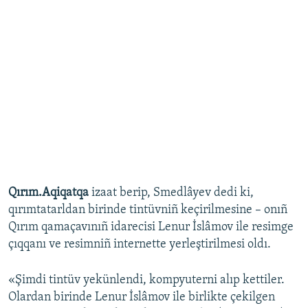
Qırım.Aqiqatqa
izaat berip, Smedlâyev dedi ki,
qırımtatarldan birinde tintüvniñ keçirilmesine – onıñ
Qırım qamaçavınıñ idarecisi Lenur İslâmov ile resimge
çıqqanı ve resimniñ internette yerleştirilmesi oldı.
«Şimdi tintüv yekünlendi, kompyuterni alıp kettiler.
Olardan birinde Lenur İslâmov ile birlikte çekilgen