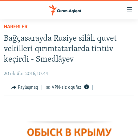
Link
açıqlığı
Esas
HABERLER
mündericege
HABERLER
Bağçasarayda Rusiye silâlı quvet
qaytmaq
SİYASET
Baş
vekilleri qırımtatarlarda tintüv
İQTİSADİYAT
navigatsiyağa
keçirdi - Smedlâyev
qaytmaq
CEMİYET
Qıdıruvğa
20 oktâbr 2016, 10:44
MEDENİYET
qaytmaq
Paylaşmaq
VPN-siz oquñız
İNSAN AQLARI
VİDEO
SÜRET
BLOGLAR
FİKİR