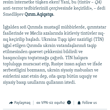
resim internetke tüşken eken! Yani, bu (tintüv –
QA
)
anti-terror tedbirleriniñ çerçivesinde keçirildi», – dedi
Smedlâyev
Qırım.Aqiqatqa
.
İşğalden soñ Qırımda mustaqil mühbirlerde, qırımtatar
faallerinde ve Meclis azalarında kütleviy tintüvler sıq-
sıq keçirilip başladı. Ukraina Tışqı işler nazirligi (TİN)
işğal etilgen Qırımda ukrain vatandaşlarınıñ taqip
etilmesinden qasevet çekkenini bildirdi ve
basqıncılıqnı toqtatmağa çağırdı. TİN halqara
toplulıqqa muracaat etip, Rusiye insan aqları ve ifade
serbestligini bozmasın, ukrain siyasiy mabusları ve
esirlerini azat etsin dep, oña qarşı bütün uquqiy ve
siyasiy basqı usullarını qullansın istedi.
Paylaşmaq
VPN-siz oquñız
Follow us