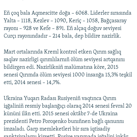
Eñ çoq bala Aqmescitte doğa – 6068. Liderler sırasında
Yalta – 1118, Kezlev – 1090, Keriç – 1058, Bağçasaray
rayonı – 928 ve Kefe – 891. Eñ alçaq doğuv seviyesi
Curçı rayonındadır – 214 bala, dep bildire nazirlik.
Mart ortalarında Kreml kontrol etken Qırım sağlıq
saqlav nazirligi qırımlılarnıñ ölüm seviyesi artqanını
bildirgen edi. Nazirlikniñ malümatına köre, 2015
senesi Qırımda ölüm seviyesi 1000 insanğa 15,3% teşkil
etti, 2014 senesi – 14,7%.
Ukraina Yuqarı Radası Rusiyeniñ vaqtınca Qırım
işğaliniñ resmiy başlanğıçı olaraq 2014 senesi fevral 20
kününi ilân etti. 2015 senesi oktâbr 7-de Ukraina
prezidenti Petro Poroşenko bunıñnen bağlı qanunnı
imzaladı. Ğarp memleketleri bir sıra iqtisadiy
sanktsiyalarnı kirsetti. Rusiye yarımada işğalini inkâr