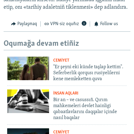
etip, onı «tarihiy adaletniñ tiklenmesi» dep adlandıra.
Paylaşmaq
VPN-siz oquñız
Follow us
Oqumağa devam etiñiz
CEMİYET
"Er şeyni eki künde taşlap kettim".
Seferberlik qorqusı rusiyelilerni
kene memleketten quva
İNSAN AQLARI
Bir an – ve casussıñ. Qırım
mahkemeleri devlet hainligi
qabaatlavlarını daqqalar içinde
nasıl baqalar
CEMİYET