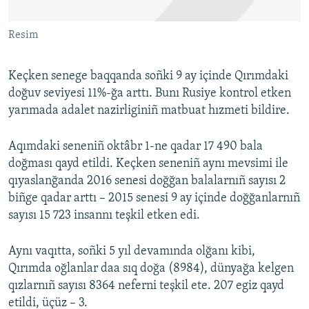
Русский
Resim
Українською
Keçken senege baqqanda soñki 9 ay içinde Qırımdaki
QOŞULIÑIZ!
doğuv seviyesi 11%-ğa arttı. Bunı Rusiye kontrol etken
yarımada adalet nazirliginiñ matbuat hızmeti bildire.
Aqımdaki seneniñ oktâbr 1-ne qadar 17 490 bala
RFE/RS bütün saytları
doğması qayd etildi. Keçken seneniñ aynı mevsimi ile
qıyaslanğanda 2016 senesi doğğan balalarnıñ sayısı 2
biñge qadar arttı – 2015 senesi 9 ay içinde doğğanlarnıñ
sayısı 15 723 insannı teşkil etken edi.
Aynı vaqıtta, soñki 5 yıl devamında olğanı kibi,
Qırımda oğlanlar daa sıq doğa (8984), dünyağa kelgen
qızlarnıñ sayısı 8364 neferni teşkil ete. 207 egiz qayd
etildi, üçüz – 3.