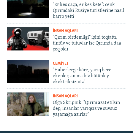
"Er kes qaça, er kes kete": cenk
Qırımdaki Rusiye turistlerine nasıl
barıp yetti
İNSAN AQLARI
"Qırım birdemligi" işini toqtattı,
tintüv ve tutuvlar ise Qırımda daa
çoq oldı
CEMİYET
"Haberlerge köre, yarıq bere
ekenler, amma biz bütünley
ekektriksizmiz"
İNSAN AQLARI
Olğa Skrıpnık: "Qırım azat etilsin
dep, insanlar yarıqsız ve suvsuz
yaşamağa azırlar"