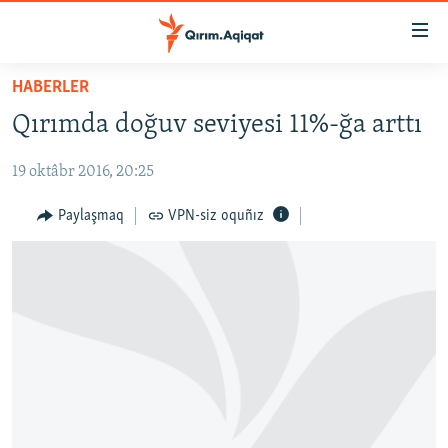
Link
açıqlığı
Esas
HABERLER
mündericege
HABERLER
Qırımda doğuv seviyesi 11%-ğa arttı
qaytmaq
SİYASET
Baş
19 oktâbr 2016, 20:25
İQTİSADİYAT
navigatsiyağa
qaytmaq
CEMİYET
Paylaşmaq
VPN-siz oquñız
Qıdıruvğa
MEDENİYET
qaytmaq
İNSAN AQLARI
VİDEO
SÜRET
BLOGLAR
FİKİR