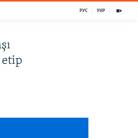
РУС
УКР
şı
etip