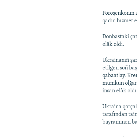
Poroşenkonıñ s
qadın hızmet e
Donbastaki çat
elâk oldı.
Ukrainanıñ şar
etilgen soñ ba
qabaatlay. Kre
mumkün olğanl
insan elâk oldı
Ukraina qorçal
tarafından tai
bayramınen bağ