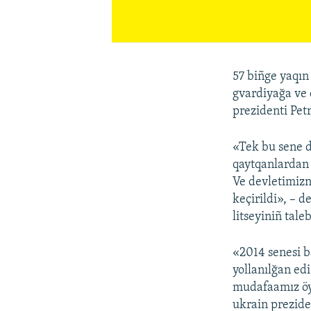
57 biñge yaqın 
gvardiyağa ve 
prezidenti Pet
«Tek bu sene d
qaytqanlardan i
Ve devletimizn
keçirildi», – 
litseyiniñ tal
«2014 senesi b
yollanılğan edi
mudafaamız öyle
ukrain prezide