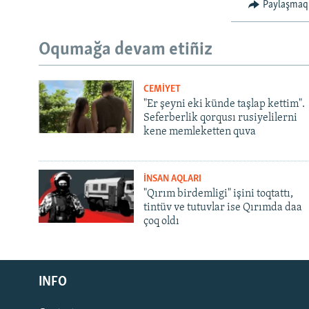
Paylaşmaq
Oqumağa devam etiñiz
CEMİYET
"Er şeyni eki künde taşlap kettim".
Seferberlik qorqusı rusiyelilerni
kene memleketten quva
İNSAN AQLARI
"Qırım birdemligi" işini toqtattı,
tintüv ve tutuvlar ise Qırımda daa
çoq oldı
Русский
INFO
Українською