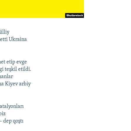
illiy
etti Ukraina
et etip evge
 teşkil etildi.
manlar
na Kiyev arbiy
atalyonları
biz
– dep qoştı