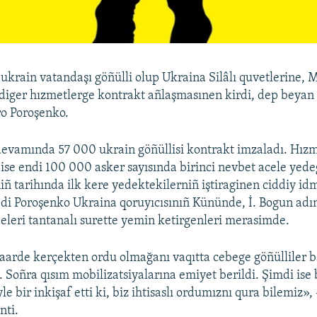
ukrain vatandaşı göñülli olup Ukraina Silâlı quvetlerine, M
diger hızmetlerge kontrakt añlaşmasınen kirdi, dep beyan 
ro Poroşenko.
evamında 57 000 ukrain göñüllisi kontrakt imzaladı. Hızm
se endi 100 000 asker sayısında birinci nevbet acele yedegi
iñ tarihında ilk kere yedektekilerniñ iştiraginen ciddiy id
dedi Poroşenko Ukraina qoruyıcısınıñ Kününde, İ. Bogun adı
ebeleri tantanalı surette yemin ketirgenleri merasimde.
aarde kerçekten ordu olmağanı vaqıtta cebege göñülliler b
. Soñra qısım mobilizatsiyalarına emiyet berildi. Şimdi ise 
 bir inkişaf etti ki, biz ihtisaslı ordumıznı qura bilemiz», 
nti.