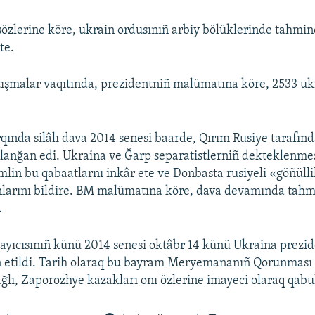
özlerine köre, ukrain ordusınıñ arbiy bölüklerinde tahmi
te.
ışmalar vaqıtında, prezidentniñ malümatına köre, 2533 uk
qında silâlı dava 2014 senesi baarde, Qırım Rusiye tarafınd
şlanğan edi. Ukraina ve Ğarp separatistlerniñ dekteklenme
mlin bu qabaatlarnı inkâr ete ve Donbasta rusiyeli «göñül
arını bildire. BM malümatına köre, dava devamında tah
.
ayıcısınıñ künü 2014 senesi oktâbr 14 künü Ukraina prezid
n etildi. Tarih olaraq bu bayram Meryemananıñ Qorunması 
lı, Zaporozhye kazakları onı özlerine imayeci olaraq qabul