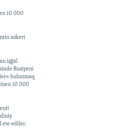
nen 10 000
rain askeri
an işğal
sinde Rusiyeni
liler» bulunmaq
minen 10 000
enti
diniy
 ete ediler.