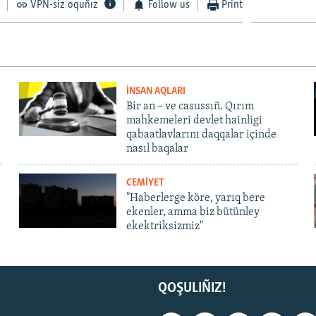
VPN-siz oquñız
Follow us
Print
İNSAN AQLARI
Bir an – ve casussıñ. Qırım
mahkemeleri devlet hainligi
qabaatlavlarını daqqalar içinde
nasıl baqalar
CEMİYET
"Haberlerge köre, yarıq bere
ekenler, amma biz bütünley
ekektriksizmiz"
QOŞULIÑIZ!