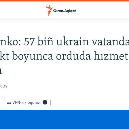
nko: 57 biñ ukrain vatanda
kt boyunca orduda hızmet 
ı
7:09
VPN-siz oquñız