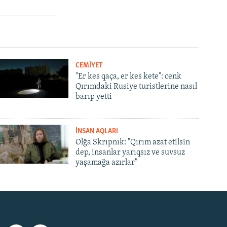
CEMİYET
"Er kes qaça, er kes kete": cenk
Qırımdaki Rusiye turistlerine nasıl
barıp yetti
İNSAN AQLARI
Olğa Skrıpnık: "Qırım azat etilsin
dep, insanlar yarıqsız ve suvsuz
yaşamağa azırlar"