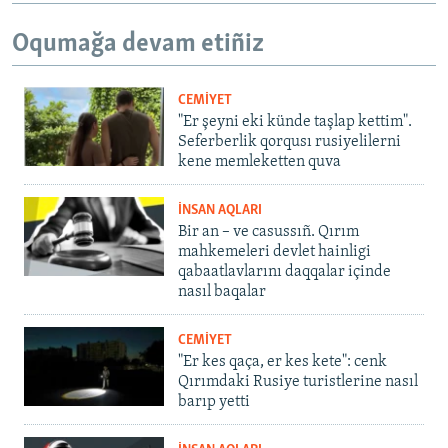
Oqumağa devam etiñiz
CEMİYET
"Er şeyni eki künde taşlap kettim".
Seferberlik qorqusı rusiyelilerni
kene memleketten quva
İNSAN AQLARI
Bir an – ve casussıñ. Qırım
mahkemeleri devlet hainligi
qabaatlavlarını daqqalar içinde
nasıl baqalar
CEMİYET
"Er kes qaça, er kes kete": cenk
Qırımdaki Rusiye turistlerine nasıl
barıp yetti