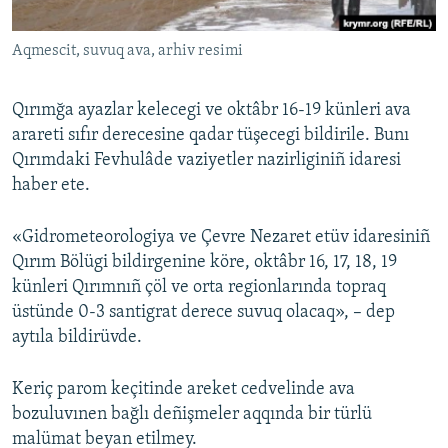
Русский
Aqmescit, suvuq ava, arhiv resimi
Українською
Qırımğa ayazlar kelecegi ve oktâbr 16-19 künleri ava
QOŞULIÑIZ!
arareti sıfır derecesine qadar tüşecegi bildirile. Bunı
Qırımdaki Fevhulâde vaziyetler nazirliginiñ idaresi
haber ete.
RFE/RS bütün saytları
«Gidrometeorologiya ve Çevre Nezaret etüv idaresiniñ
Qırım Bölügi bildirgenine köre, oktâbr 16, 17, 18, 19
künleri Qırımnıñ çöl ve orta regionlarında topraq
üstünde 0-3 santigrat derece suvuq olacaq», – dep
aytıla bildirüvde.
Keriç parom keçitinde areket cedvelinde ava
bozuluvınen bağlı deñişmeler aqqında bir türlü
malümat beyan etilmey.