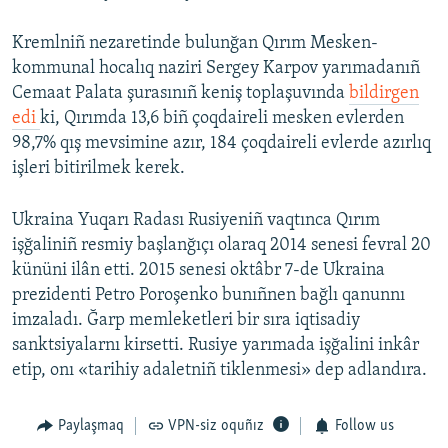
Kremlniñ nezaretinde bulunğan Qırım Mesken-
kommunal hocalıq naziri Sergey Karpov yarımadanıñ
Cemaat Palata şurasınıñ keniş toplaşuvında
bildirgen
edi
ki, Qırımda 13,6 biñ çoqdaireli mesken evlerden
98,7% qış mevsimine azır, 184 çoqdaireli evlerde azırlıq
işleri bitirilmek kerek.
Ukraina Yuqarı Radası Rusiyeniñ vaqtınca Qırım
işğaliniñ resmiy başlanğıçı olaraq 2014 senesi fevral 20
kününi ilân etti. 2015 senesi oktâbr 7-de Ukraina
prezidenti Petro Poroşenko bunıñnen bağlı qanunnı
imzaladı. Ğarp memleketleri bir sıra iqtisadiy
sanktsiyalarnı kirsetti. Rusiye yarımada işğalini inkâr
etip, onı «tarihiy adaletniñ tiklenmesi» dep adlandıra.
Paylaşmaq
VPN-siz oquñız
Follow us