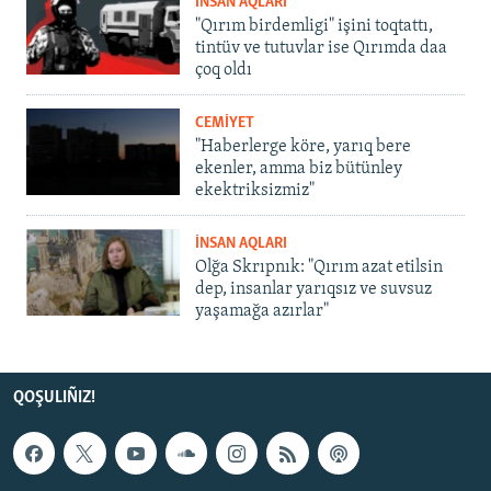
İNSAN AQLARI
"Qırım birdemligi" işini toqtattı,
tintüv ve tutuvlar ise Qırımda daa
çoq oldı
CEMİYET
"Haberlerge köre, yarıq bere
ekenler, amma biz bütünley
ekektriksizmiz"
İNSAN AQLARI
Olğa Skrıpnık: "Qırım azat etilsin
dep, insanlar yarıqsız ve suvsuz
yaşamağa azırlar"
QOŞULIÑIZ!