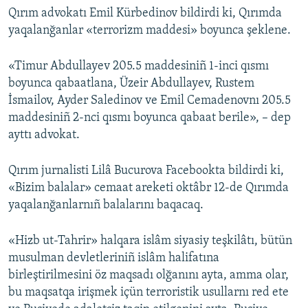
Qırım advokatı Emil Kürbedinov bildirdi ki, Qırımda
yaqalanğanlar «terrorizm maddesi» boyunca şeklene.
«Timur Abdullayev 205.5 maddesiniñ 1-inci qısmı
boyunca qabaatlana, Üzeir Abdullayev, Rustem
İsmailov, Ayder Saledinov ve Emil Cemadenovnı 205.5
maddesiniñ 2-nci qısmı boyunca qabaat berile», – dep
ayttı advokat.
Qırım jurnalisti Lilâ Bucurova Facebookta bildirdi ki,
«Bizim balalar» cemaat areketi oktâbr 12-de Qırımda
yaqalanğanlarnıñ balalarını baqacaq.
«Hizb ut-Tahrir» halqara islâm siyasiy teşkilâtı, bütün
musulman devletleriniñ islâm halifatına
birleştirilmesini öz maqsadı olğanını ayta, amma olar,
bu maqsatqa irişmek içün terroristik usullarnı red ete