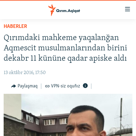
Link
açıqlığı
Esas
HABERLER
mündericege
HABERLER
Qırımdaki mahkeme yaqalanğan
qaytmaq
SİYASET
Baş
Aqmescit musulmanlarından birini
İQTİSADİYAT
navigatsiyağa
dekabr 11 kününe qadar apiske aldı
qaytmaq
CEMİYET
Qıdıruvğa
13 oktâbr 2016, 17:50
MEDENİYET
qaytmaq
Paylaşmaq
VPN-siz oquñız
İNSAN AQLARI
VİDEO
SÜRET
BLOGLAR
FİKİR