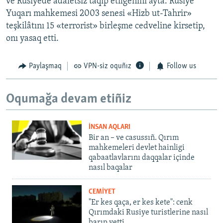
ve Rusiyede adaletsiz taqip etilgenini ayta. Rusiye
Yuqarı mahkemesi 2003 senesi «Hizb ut-Tahrir»
teşkilâtını 15 «terrorist» birleşme cedveline kirsetip,
onı yasaq etti.
Paylaşmaq
VPN-siz oquñız
Follow us
Oqumağa devam etiñiz
İNSAN AQLARI
Bir an – ve casussıñ. Qırım
mahkemeleri devlet hainligi
qabaatlavlarını daqqalar içinde
nasıl baqalar
CEMİYET
"Er kes qaça, er kes kete": cenk
Qırımdaki Rusiye turistlerine nasıl
barıp yetti