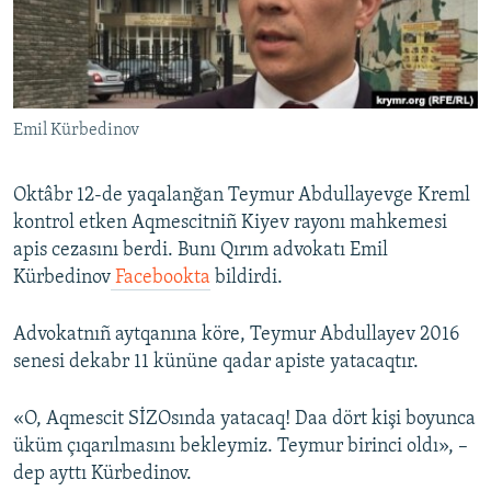
Русский
Українською
Emil Kürbedinov
QOŞULIÑIZ!
Oktâbr 12-de yaqalanğan Teymur Abdullayevge Kreml
kontrol etken Aqmescitniñ Kiyev rayonı mahkemesi
RFE/RS bütün saytları
apis cezasını berdi. Bunı Qırım advokatı Emil
Kürbedinov
Facebookta
bildirdi.
Advokatnıñ aytqanına köre, Teymur Abdullayev 2016
senesi dekabr 11 kününe qadar apiste yatacaqtır.
«O, Aqmescit SİZOsında yatacaq! Daa dört kişi boyunca
üküm çıqarılmasını bekleymiz. Teymur birinci oldı», –
dep ayttı Kürbedinov.