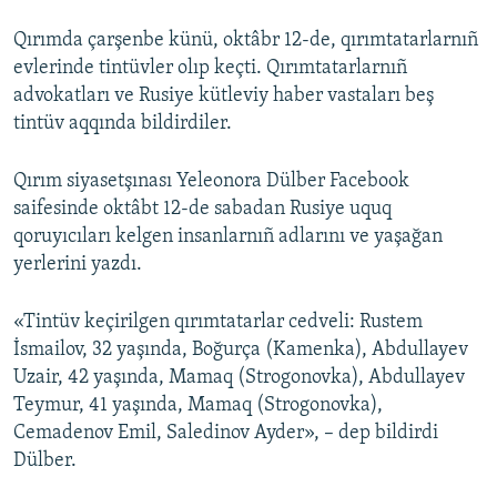
Qırımda çarşenbe künü, oktâbr 12-de, qırımtatarlarnıñ
evlerinde tintüvler olıp keçti. Qırımtatarlarnıñ
advokatları ve Rusiye kütleviy haber vastaları beş
tintüv aqqında bildirdiler.
Qırım siyasetşınası Yeleonora Dülber Facebook
saifesinde oktâbt 12-de sabadan Rusiye uquq
qoruyıcıları kelgen insanlarnıñ adlarını ve yaşağan
yerlerini yazdı.
«Tintüv keçirilgen qırımtatarlar cedveli: Rustem
İsmailov, 32 yaşında, Boğurça (Kamenka), Abdullayev
Uzair, 42 yaşında, Mamaq (Strogonovka), Abdullayev
Teymur, 41 yaşında, Mamaq (Strogonovka),
Cemadenov Emil, Saledinov Ayder», – dep bildirdi
Dülber.