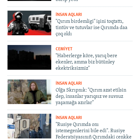
İNSAN AQLARI
"Qırım birdemligi" işini toqtattı,
tintüv ve tutuvlar ise Qırımda daa
çoq oldı
CEMİYET
"Haberlerge köre, yarıq bere
ekenler, amma biz bütünley
ekektriksizmiz"
İNSAN AQLARI
Olğa Skrıpnık: "Qırım azat etilsin
dep, insanlar yarıqsız ve suvsuz
yaşamağa azırlar"
İNSAN AQLARI
"Rusiye Qırımda onı
istemegenlerini bile edi". Rusiye
Federatsiyasınıñ Qırımdaki cenkke