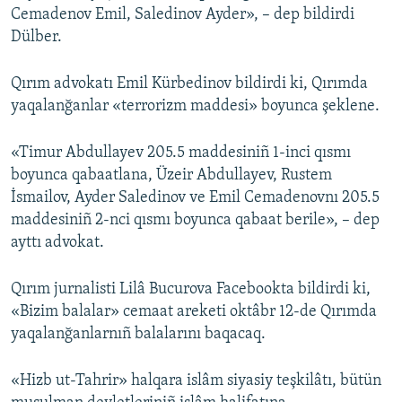
Cemadenov Emil, Saledinov Ayder», – dep bildirdi
Dülber.
Qırım advokatı Emil Kürbedinov bildirdi ki, Qırımda
yaqalanğanlar «terrorizm maddesi» boyunca şeklene.
«Timur Abdullayev 205.5 maddesiniñ 1-inci qısmı
boyunca qabaatlana, Üzeir Abdullayev, Rustem
İsmailov, Ayder Saledinov ve Emil Cemadenovnı 205.5
maddesiniñ 2-nci qısmı boyunca qabaat berile», – dep
ayttı advokat.
Qırım jurnalisti Lilâ Bucurova Facebookta bildirdi ki,
«Bizim balalar» cemaat areketi oktâbr 12-de Qırımda
yaqalanğanlarnıñ balalarını baqacaq.
«Hizb ut-Tahrir» halqara islâm siyasiy teşkilâtı, bütün