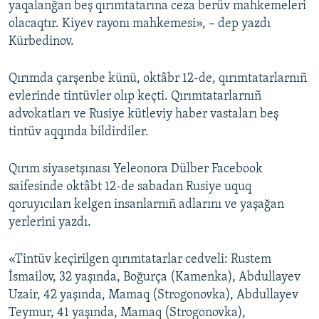
yaqalanğan beş qırımtatarına ceza berüv mahkemeleri
olacaqtır. Kiyev rayonı mahkemesi», – dep yazdı
Kürbedinov.
Qırımda çarşenbe künü, oktâbr 12-de, qırımtatarlarnıñ
evlerinde tintüvler olıp keçti. Qırımtatarlarnıñ
advokatları ve Rusiye kütleviy haber vastaları beş
tintüv aqqında bildirdiler.
Qırım siyasetşınası Yeleonora Dülber Facebook
saifesinde oktâbt 12-de sabadan Rusiye uquq
qoruyıcıları kelgen insanlarnıñ adlarını ve yaşağan
yerlerini yazdı.
«Tintüv keçirilgen qırımtatarlar cedveli: Rustem
İsmailov, 32 yaşında, Boğurça (Kamenka), Abdullayev
Uzair, 42 yaşında, Mamaq (Strogonovka), Abdullayev
Teymur, 41 yaşında, Mamaq (Strogonovka),