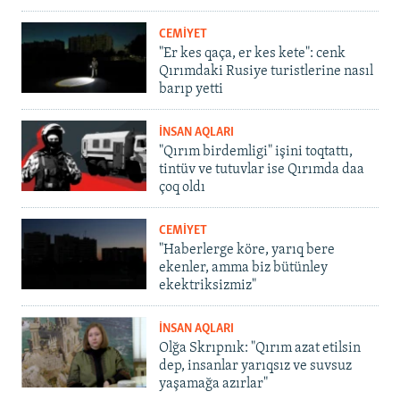
CEMİYET
"Er kes qaça, er kes kete": cenk
Qırımdaki Rusiye turistlerine nasıl
barıp yetti
İNSAN AQLARI
"Qırım birdemligi" işini toqtattı,
tintüv ve tutuvlar ise Qırımda daa
çoq oldı
CEMİYET
"Haberlerge köre, yarıq bere
ekenler, amma biz bütünley
ekektriksizmiz"
İNSAN AQLARI
Olğa Skrıpnık: "Qırım azat etilsin
dep, insanlar yarıqsız ve suvsuz
yaşamağa azırlar"