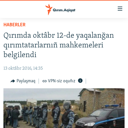
Link
açıqlığı
Esas
HABERLER
mündericege
HABERLER
Qırımda oktâbr 12-de yaqalanğan
qaytmaq
SİYASET
Baş
qırımtatarlarnıñ mahkemeleri
İQTİSADİYAT
navigatsiyağa
belgilendi
qaytmaq
CEMİYET
Qıdıruvğa
13 oktâbr 2016, 14:35
MEDENİYET
qaytmaq
Paylaşmaq
VPN-siz oquñız
İNSAN AQLARI
VİDEO
SÜRET
BLOGLAR
FİKİR