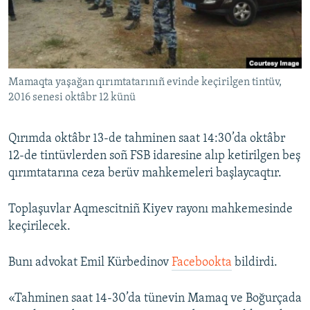
Русский
Українською
Mamaqta yaşağan qırımtatarınıñ evinde keçirilgen tintüv,
QOŞULIÑIZ!
2016 senesi oktâbr 12 künü
Qırımda oktâbr 13-de tahminen saat 14:30’da oktâbr
RFE/RS bütün saytları
12-de tintüvlerden soñ FSB idaresine alıp ketirilgen beş
qırımtatarına ceza berüv mahkemeleri başlaycaqtır.
Toplaşuvlar Aqmescitniñ Kiyev rayonı mahkemesinde
keçirilecek.
Bunı advokat Emil Kürbedinov
Facebookta
bildirdi.
«Tahminen saat 14-30’da tünevin Mamaq ve Boğurçada