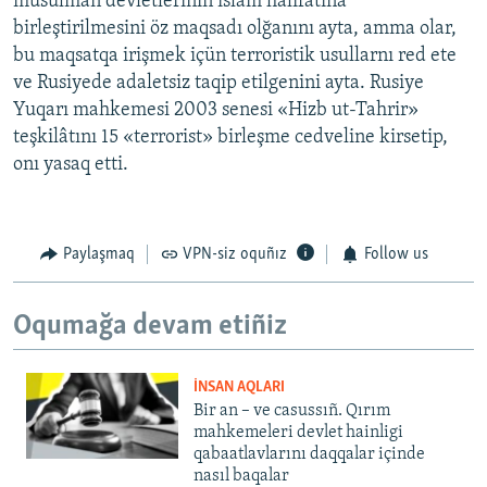
musulman devletleriniñ islâm halifatına
birleştirilmesini öz maqsadı olğanını ayta, amma olar,
bu maqsatqa irişmek içün terroristik usullarnı red ete
ve Rusiyede adaletsiz taqip etilgenini ayta. Rusiye
Yuqarı mahkemesi 2003 senesi «Hizb ut-Tahrir»
teşkilâtını 15 «terrorist» birleşme cedveline kirsetip,
onı yasaq etti.
Paylaşmaq
VPN-siz oquñız
Follow us
Oqumağa devam etiñiz
İNSAN AQLARI
Bir an – ve casussıñ. Qırım
mahkemeleri devlet hainligi
qabaatlavlarını daqqalar içinde
nasıl baqalar