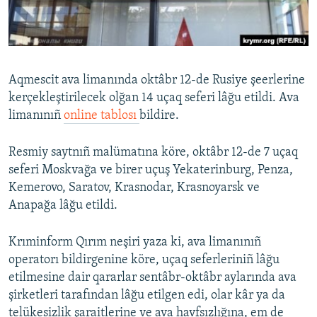
Русский
Українською
Aqmescit ava limanında oktâbr 12-de Rusiye şeerlerine
QOŞULIÑIZ!
kerçekleştirilecek olğan 14 uçaq seferi lâğu etildi. Ava
limanınıñ
online tablosı
bildire.
Resmiy saytnıñ malümatına köre, oktâbr 12-de 7 uçaq
RFE/RS bütün saytları
seferi Moskvağa ve birer uçuş Yekaterinburg, Penza,
Kemerovo, Saratov, Krasnodar, Krasnoyarsk ve
Anapağa lâğu etildi.
Krıminform Qırım neşiri yaza ki, ava limanınıñ
operatorı bildirgenine köre, uçaq seferleriniñ lâğu
etilmesine dair qararlar sentâbr-oktâbr aylarında ava
şirketleri tarafından lâğu etilgen edi, olar kâr ya da
telükesizlik şaraitlerine ve ava havfsızlığına, em de