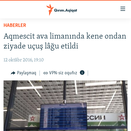
Link
açıqlığı
Esas
HABERLER
mündericege
HABERLER
Aqmescit ava limanında kene ondan
qaytmaq
SİYASET
Baş
ziyade uçuş lâğu etildi
İQTİSADİYAT
navigatsiyağa
qaytmaq
12 oktâbr 2016, 19:10
CEMİYET
Qıdıruvğa
MEDENİYET
Paylaşmaq
VPN-siz oquñız
qaytmaq
İNSAN AQLARI
VİDEO
SÜRET
BLOGLAR
FİKİR