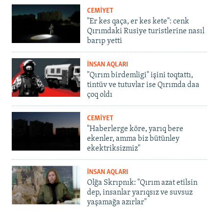
CEMİYET
"Er kes qaça, er kes kete": cenk
Qırımdaki Rusiye turistlerine nasıl
barıp yetti
İNSAN AQLARI
"Qırım birdemligi" işini toqtattı,
tintüv ve tutuvlar ise Qırımda daa
çoq oldı
CEMİYET
"Haberlerge köre, yarıq bere
ekenler, amma biz bütünley
ekektriksizmiz"
İNSAN AQLARI
Olğa Skrıpnık: "Qırım azat etilsin
dep, insanlar yarıqsız ve suvsuz
yaşamağa azırlar"