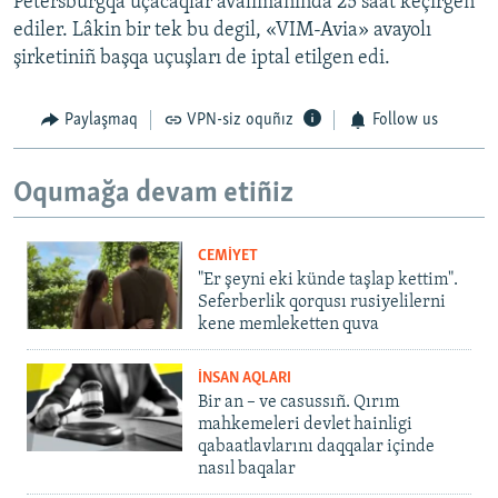
Petersburgqa uçacaqlar avalimanında 25 saat keçirgen
ediler. Lâkin bir tek bu degil, «VIM-Avia» avayolı
şirketiniñ başqa uçuşları de iptal etilgen edi.
Paylaşmaq
VPN-siz oquñız
Follow us
Oqumağa devam etiñiz
CEMİYET
"Er şeyni eki künde taşlap kettim".
Seferberlik qorqusı rusiyelilerni
kene memleketten quva
İNSAN AQLARI
Bir an – ve casussıñ. Qırım
mahkemeleri devlet hainligi
qabaatlavlarını daqqalar içinde
nasıl baqalar