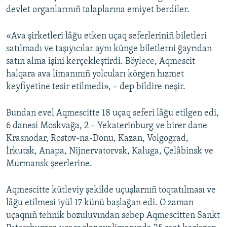
devlet organlarınıñ talaplarına emiyet berdiler.
«Ava şirketleri lâğu etken uçaq seferleriniñ biletleri
satılmadı ve taşıyıcılar aynı künge biletlerni ğayrıdan
satın alma işini kerçekleştirdi. Böylece, Aqmescit
halqara ava limanınıñ yolcuları körgen hızmet
keyfiyetine tesir etilmedi», – dep bildire neşir.
Bundan evel Aqmescitte 18 uçaq seferi lâğu etilgen edi,
6 danesi Moskvağa, 2 – Yekaterinburg ve birer dane
Krasnodar, Rostov-na-Donu, Kazan, Volgograd,
İrkutsk, Anapa, Nijnervatorvsk, Kaluga, Çelâbinsk ve
Murmansk şeerlerine.
Aqmescitte kütleviy şekilde uçuşlarnıñ toqtatılması ve
lâğu etilmesi iyül 17 künü başlağan edi. O zaman
uçaqnıñ tehnik bozuluvından sebep Aqmescitten Sankt