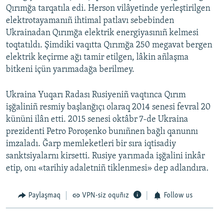
Qırımğa tarqatıla edi. Herson vilâyetinde yerleştirilgen
elektrotayamanıñ ihtimal patlavı sebebinden
Ukrainadan Qırımğa elektrik energiyasınıñ kelmesi
toqtatıldı. Şimdiki vaqıtta Qırımğa 250 megavat bergen
elektrik keçirme ağı tamir etilgen, lâkin añlaşma
bitkeni içün yarımadağa berilmey.
Ukraina Yuqarı Radası Rusiyeniñ vaqtınca Qırım
işğaliniñ resmiy başlanğıçı olaraq 2014 senesi fevral 20
kününi ilân etti. 2015 senesi oktâbr 7-de Ukraina
prezidenti Petro Poroşenko bunıñnen bağlı qanunnı
imzaladı. Ğarp memleketleri bir sıra iqtisadiy
sanktsiyalarnı kirsetti. Rusiye yarımada işğalini inkâr
etip, onı «tarihiy adaletniñ tiklenmesi» dep adlandıra.
Paylaşmaq
VPN-siz oquñız
Follow us