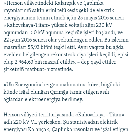
«Herson vilâyetindeki Kalançak ve Çaplınka
rayonlarınıñ sakinlerini telükesiz şekilde elektrik
energiyasınen temin etmek içün 25 mayıs 2016 senesi
«Kahovskaya-Titan» yüksek voltajlı ağnı 220 kV
aqımından 150 kV aqımına keçirüv işleri başlandı, ve
22 iyün 2016 senesi olar yekünlengen ediler. Bu işlerniñ
masrafları 55,93 biñni teşkil etti. Aynı vaqıtta bu ağda
evelden belgilengen rekonstruktsiya işleri keçildi, episi
olup 2 964,63 biñ masraf etildi», – dep qayd ettiler
şirketniñ matbuat-hızmetinde.
«UkrEnergonıñ» bergen malümatına köre, bügünki
künde işğal olunğan Qırımğa tamir etilgen asılı
ağlardan elektroenergiya berilmey.
Herson vilâyeti territoriyasında «Kahovskaya - Titan»
adlı 220 kV VL yerleşken. Şu stantsiyadan elektrik
energiyası Kalançak, Çaplinka rayonları ve işğal etilgen