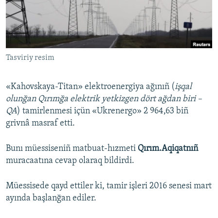
Русский
Українською
Tasviriy resim
QOŞULIÑIZ!
«Kahovskaya-Titan» elektroenergiya ağınıñ (
işqal
olunğan Qırımğa elektrik yetkizgen dört ağdan biri –
RFE/RS bütün saytları
QA
) tamirlenmesi içün «Ukrenergo» 2 964,63 biñ
grivnâ masraf etti.
Bunı müessiseniñ matbuat-hızmeti
Qırım.Aqiqatnıñ
muracaatına cevap olaraq bildirdi.
Müessisede qayd ettiler ki, tamir işleri 2016 senesi mart
ayında başlanğan ediler.