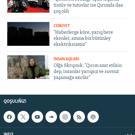
tintüv ve tutuvlar ise Qırımda daa
çoq oldı
CEMİYET
"Haberlerge köre, yarıq bere
ekenler, amma biz bütünley
ekektriksizmiz"
İNSAN AQLARI
Olğa Skrıpnık: "Qırım azat etilsin
dep, insanlar yarıqsız ve suvsuz
yaşamağa azırlar"
QOŞULIÑIZ!
INFO