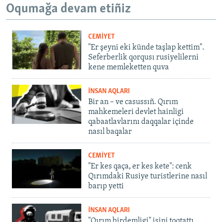
Oqumağa devam etiñiz
CEMİYET
"Er şeyni eki künde taşlap kettim".
Seferberlik qorqusı rusiyelilerni
kene memleketten quva
İNSAN AQLARI
Bir an – ve casussıñ. Qırım
mahkemeleri devlet hainligi
qabaatlavlarını daqqalar içinde
nasıl baqalar
CEMİYET
"Er kes qaça, er kes kete": cenk
Qırımdaki Rusiye turistlerine nasıl
barıp yetti
İNSAN AQLARI
"Qırım birdemligi" işini toqtattı,