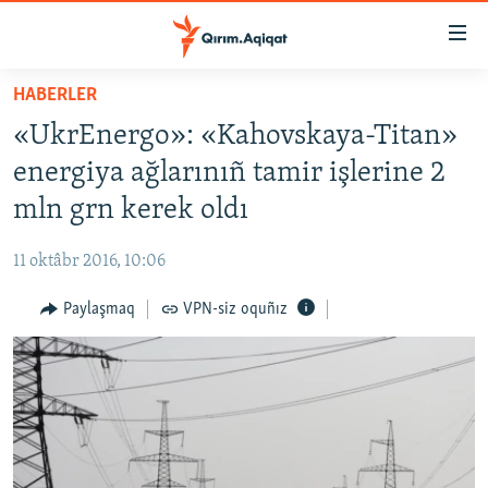
Link
açıqlığı
Esas
HABERLER
mündericege
HABERLER
«UkrEnergo»: «Kahovskaya-Titan»
qaytmaq
SİYASET
Baş
energiya ağlarınıñ tamir işlerine 2
İQTİSADİYAT
navigatsiyağa
mln grn kerek oldı
qaytmaq
CEMİYET
Qıdıruvğa
11 oktâbr 2016, 10:06
MEDENİYET
qaytmaq
Paylaşmaq
VPN-siz oquñız
İNSAN AQLARI
VİDEO
SÜRET
BLOGLAR
FİKİR