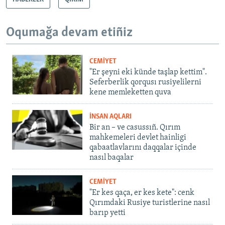
Oqumağa devam etiñiz
CEMİYET
"Er şeyni eki künde taşlap kettim".
Seferberlik qorqusı rusiyelilerni
kene memleketten quva
İNSAN AQLARI
Bir an – ve casussıñ. Qırım
mahkemeleri devlet hainligi
qabaatlavlarını daqqalar içinde
nasıl baqalar
CEMİYET
"Er kes qaça, er kes kete": cenk
Qırımdaki Rusiye turistlerine nasıl
barıp yetti