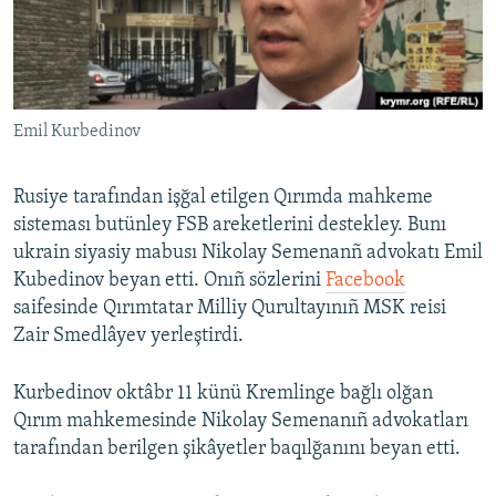
Русский
Українською
Emil Kurbedinov
QOŞULIÑIZ!
Rusiye tarafından işğal etilgen Qırımda mahkeme
sisteması butünley FSB areketlerini destekley. Bunı
RFE/RS bütün saytları
ukrain siyasiy mabusı Nikolay Semenanñ advokatı Emil
Kubedinov beyan etti. Onıñ sözlerini
Facebook
saifesinde Qırımtatar Milliy Qurultayınıñ MSK reisi
Zair Smedlâyev yerleştirdi.
Kurbedinov oktâbr 11 künü Kremlinge bağlı olğan
Qırım mahkemesinde Nikolay Semenanıñ advokatları
tarafından berilgen şikâyetler baqılğanını beyan etti.