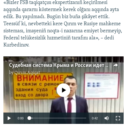
«Bizler FSB taqiqatçısı ekspertizanıñ keçirilmesi
aqqında qararnı köstermek kerek olğanı aqqında ayta
edik. Bu yapılmadı. Bugün biz buña şikâyet ettik.
Teessüf ki, nevbetteki kere Qırım ve Rusiye mahkeme
sisteması, imayeniñ noqta-i nazarına emiyet bermeyip,
Federal telükesizlik hızmetiniñ tarafını ala», – dedi
Kurbedinov.
Судебная система Крыма и России идет на встречу ФСБ – адвокат (видео)
by
Qırım.Aqiqat
No media source currently available
0:00
0:42