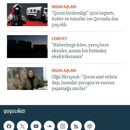
İNSAN AQLARI
"Qırım birdemligi" işini toqtattı,
tintüv ve tutuvlar ise Qırımda daa
çoq oldı
CEMİYET
"Haberlerge köre, yarıq bere
ekenler, amma biz bütünley
ekektriksizmiz"
İNSAN AQLARI
Olğa Skrıpnık: "Qırım azat etilsin
dep, insanlar yarıqsız ve suvsuz
yaşamağa azırlar"
QOŞULIÑIZ!