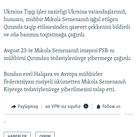
Ukraina Tışqı işler nazirligi Ukraina vatandaşlarınıñ,
hususan, mühbir Mıkola Semenanıñ işğal etilgen
Qırımda taqip etilmesinden qasevet çekkenini bildirdi
ve oña basımnı toqtatmağa çağırdı.
Avgust 23-te Mıkola Semenanıñ imayesi FSB-nı
mühbirni Qırımdan tedaviylenüvge yibermege çağırdı.
Bundan evel Halqara ve Avropa mühbirler
Federatsiyası rusiyeli ükümetten Mıkola Semenanıñ
Kiyevge tedaviylenüvge yiberilmesini talap etti.
Paylaşmaq
VPN-siz oquñız
Follow us
*
HABERLER
QIRIM