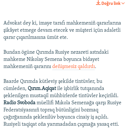
Doğru link
Advokat dey ki, imaye tarafı mahkemeniñ qararlarına
şikâyet etmege devam etecek ve müşteri içün adaletli
qarar çıqarılmasına ümüt ete.
Bundan ögüne Qırımda Rusiye nezareti astndaki
mahkeme Nikolay Semena boyunca bidayet
mahkemeniñ qararını
deñişmesiz qaldırdı
.
Baarde Qırımda kütleviy şekilde tintüvler, bu
cümleden,
Qırım.Aqiqat
ile işbirlik tutqanında
şeklenilgen mustaqil mühbirlerde tintüvler keçirildi.
Radio Svoboda
müellifi Mıkola Semenağa qarşı Rusiye
Federatsiyasınıñ topraq bütünligini bozmaq
çağırğanında şeklenilüv boyunca cinaiy iş açıldı.
Rusiyeli taqiqat oña yarımadadan çıqmağa yasaq etti.