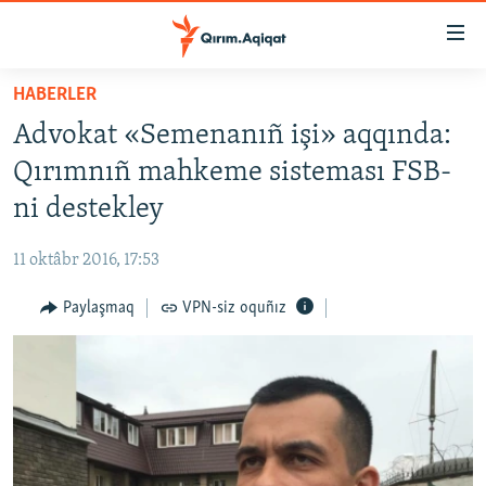
Link
açıqlığı
Esas
HABERLER
mündericege
HABERLER
Advokat «Semenanıñ işi» aqqında:
qaytmaq
SİYASET
Baş
Qırımnıñ mahkeme sisteması FSB-
İQTİSADİYAT
navigatsiyağa
ni destekley
qaytmaq
CEMİYET
Qıdıruvğa
11 oktâbr 2016, 17:53
MEDENİYET
qaytmaq
Paylaşmaq
VPN-siz oquñız
İNSAN AQLARI
VİDEO
SÜRET
BLOGLAR
FİKİR