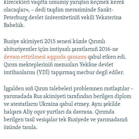
kirecekleri vaqıtta umumiy yarıştan keçmek kerek
olacaqlar», – dedi taqdim merasiminde Sankt-
Peterburg devlet üniversitetiniñ vekili Yekaterina
Babelük.
Rusiye akimiyeti 2015 senesi küzde Qırımlı
abituriyentler içün imtiyazlı şaratlarnıñ 2016-ne
devam ettirilmesi aqqında qanunnı
qabul etken edi.
Qırım mektepleriniñ mezunları Yekâne devlet
imtihanlarını (YDİ) tapşırmaq mecbur degil ediler.
İşgalden soñ Qırım talebeleri problemnen rastlaştılar –
yarımadada Rus akimiyeti tarafından berilgen diplom
ve atestatlarnı Ukraina qabul etmey. Aynı şekilde
halqara Aliy oquv yurtları da davrana. Qırımda
berilgen tasil vesiqalar tek Rusiyede ve yarımadanıñ
özünde tanıla.