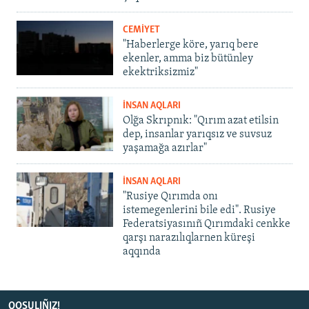
CEMİYET
"Haberlerge köre, yarıq bere
ekenler, amma biz bütünley
ekektriksizmiz"
İNSAN AQLARI
Olğa Skrıpnık: "Qırım azat etilsin
dep, insanlar yarıqsız ve suvsuz
yaşamağa azırlar"
İNSAN AQLARI
"Rusiye Qırımda onı
istemegenlerini bile edi". Rusiye
Federatsiyasınıñ Qırımdaki cenkke
qarşı narazılıqlarnen küreşi
aqqında
QOŞULIÑIZ!