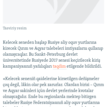
Русский
Українською
Tasviriy resim
QOŞULIÑIZ!
Kelecek seneden başlap Rusiye aliy oquv yurtlarına
kirecek Qırım ve Aqyar talebeleri imtiyazlarnı qullanıp
RFE/RS bütün saytları
olamaycaqlar. Bu Sankt-Peterburg devlet
üniversitetinde Rusiyede 2017 senesi keçirilecek kiriş
kampaniyasınıñ yañılıqları
taqdim
etilgende bildirildi.
«Kelecek seneniñ qaidelerine kirsetilgen deñişmeler
çoq degil, lâkin olar pek zarurlar. Olardan birisi – Qırım
ve Aqyar sakinleri içün devlet yerlerinde kvotalar
olmaycağıdır. Ende bu regionlarda mektep bitirgen
talebeler Rusiye Federatsiyasınıñ aliy oquv yurtlarına