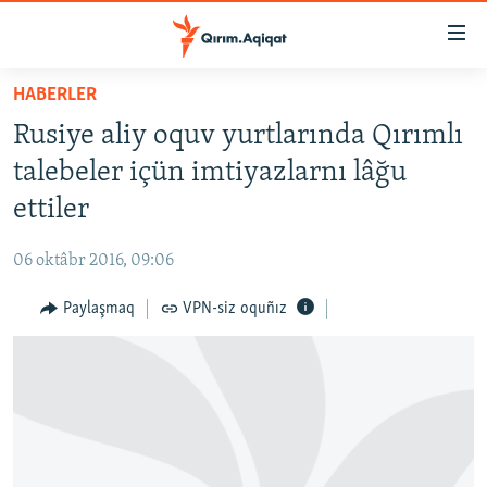
Link
açıqlığı
Esas
HABERLER
mündericege
HABERLER
Rusiye aliy oquv yurtlarında Qırımlı
qaytmaq
SİYASET
Baş
talebeler içün imtiyazlarnı lâğu
İQTİSADİYAT
navigatsiyağa
ettiler
qaytmaq
CEMİYET
Qıdıruvğa
06 oktâbr 2016, 09:06
MEDENİYET
qaytmaq
Paylaşmaq
VPN-siz oquñız
İNSAN AQLARI
VİDEO
SÜRET
BLOGLAR
FİKİR