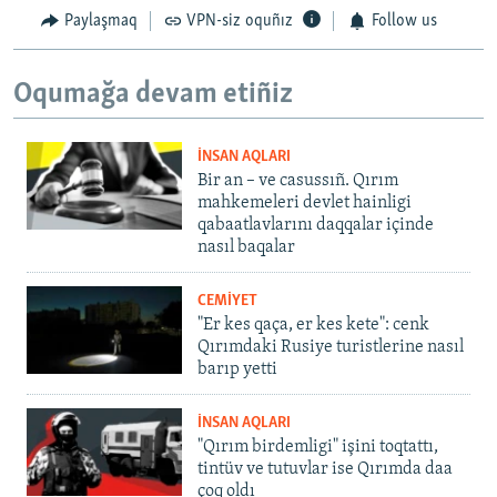
Paylaşmaq
VPN-siz oquñız
Follow us
Oqumağa devam etiñiz
İNSAN AQLARI
Bir an – ve casussıñ. Qırım
mahkemeleri devlet hainligi
qabaatlavlarını daqqalar içinde
nasıl baqalar
CEMİYET
"Er kes qaça, er kes kete": cenk
Qırımdaki Rusiye turistlerine nasıl
barıp yetti
İNSAN AQLARI
"Qırım birdemligi" işini toqtattı,
tintüv ve tutuvlar ise Qırımda daa
çoq oldı