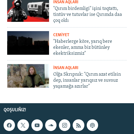
İNSAN AQLARI
"Qırım birdemligi" işini toqtattı,
tintüv ve tutuvlar ise Qırımda daa
çoq oldı
CEMİYET
"Haberlerge köre, yarıq bere
ekenler, amma biz bütünley
ekektriksizmiz"
İNSAN AQLARI
Olğa Skrıpnık: "Qırım azat etilsin
dep, insanlar yarıqsız ve suvsuz
yaşamağa azırlar"
QOŞULIÑIZ!