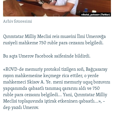
Русский
Українською
Arhiv fotoresimi
QOŞULIÑIZ!
Qırımtatar Milliy Meclisi reis muavini İlmi Umerovğa
rusiyeli mahkeme 750 ruble para cezasını belgiledi.
RFE/RS bütün saytları
Bu aqta Umerov Facebook saifesinde bildirdi.
«ROVD-de memuriy protokol tizilgen soñ, Bağçasaray
rayon mahkemesine keçmege rica ettiler, o yerde
mahkemeci Skisov A. Ye. meni memuriy uquq bozuvını
yapqanımda qabaatlı tanımaq qararını aldı ve 750
ruble para cezasını belgiledi... Yani, Qırımtatar Milliy
Meclisi toplaşuvında iştirak etkeninen qabaatlı...», –
dep yazdı Umerov.