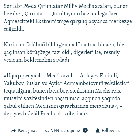
Sentâbr 26-da Qırımtatar Milliy Meclis azaları, bunen
beraber, Qırımtatar Qurultayınıñ bazı delegatları
Aqmescitteki Ekstremizmge qarşılıq boyunca merkezge
çağırıldı.
Nariman Celâlnıñ bildirgen malümatına binaen, bir
qaç insan körüşüvge razı oldı, digerleri ise, resmiy
vesiqanı beklemekni sayladı.
«Uquq qoruyıcılar Meclis azaları Ablayev Emirali,
Yakubov Ruslan ve Ayder Acımambetovnıñ vekâletleri
toqtatılğanı, bunen beraber, soñkisiniñ Meclis reisi
muavini vazifesinden boşatılması aqqında yaqında
qabul etilgen Meclisniñ qararlarınen meraqlana», –
dep yazdı Celâl Facebook saifesinde.
Paylaşmaq
VPN-siz oquñız
Follow us