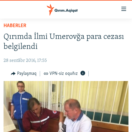
Link
açıqlığı
Esas
HABERLER
mündericege
HABERLER
Qırımda İlmi Umerovğa para cezası
qaytmaq
SİYASET
Baş
belgilendi
İQTİSADİYAT
navigatsiyağa
qaytmaq
28 sentâbr 2016, 17:55
CEMİYET
Qıdıruvğa
MEDENİYET
Paylaşmaq
VPN-siz oquñız
qaytmaq
İNSAN AQLARI
VİDEO
SÜRET
BLOGLAR
FİKİR