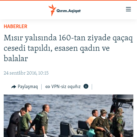
Link
açıqlığı
Esas
HABERLER
mündericege
HABERLER
Mısır yalısında 160-tan ziyade qaçaq
qaytmaq
SİYASET
Baş
cesedi tapıldı, esasen qadın ve
İQTİSADİYAT
navigatsiyağa
balalar
qaytmaq
CEMİYET
Qıdıruvğa
24 sentâbr 2016, 10:15
MEDENİYET
qaytmaq
Paylaşmaq
VPN-siz oquñız
İNSAN AQLARI
VİDEO
SÜRET
BLOGLAR
FİKİR