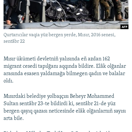
Русский
Українською
Qurtarıcılar vaqia yüz bergen yerde, Mısır, 2016 senesi,
QOŞULIÑIZ!
sentâbr 22
Mısır ükümeti devletniñ yalısında eñ azdan 162
RFE/RS bütün saytları
migrant cesedi tapılğanı aqqında bildire. Elâk olğanlar
arasında esasen yaldamağa bilmegen qadın ve balalar
oldı.
Mısırdaki belediye yolbaşçısı Beheyr Mohammed
Sultan sentâbr 23-te bildirdi ki, sentâbr 21-de yüz
bergen qayıq qazası neticesinde elâk olğanlarnıñ sayısı
arta bile.