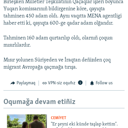
Birleşken Milletler Teşkilâtınıñ Qaçaqlar işleri boyunca
Yuqarı komissarınıñ bildirgenine köre, qayıqta
tahminen 450 adam oldı. Aynı vaqıtta MENA agentligi
haber etti ki, qayıqta 600-ge qadar adam olğandır.
Tahminen 160 adam qurtarılıp oldı, olarnıñ çoqusı
mısırlılardır.
Mısır yolunen Süriyeden ve İraqtan deñizden çoq
migrant Avropağa qaçmağa tırışa.
Paylaşmaq
VPN-siz oquñız
Follow us
Oqumağa devam etiñiz
CEMİYET
"Er şeyni eki künde taşlap kettim".