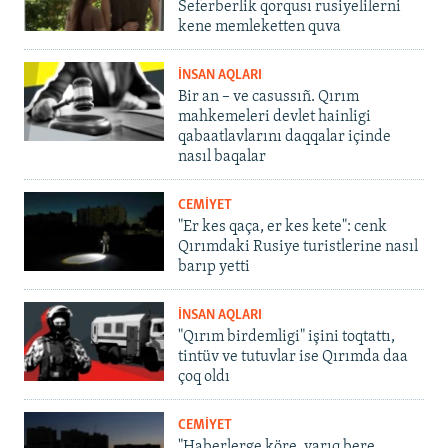
Seferberlik qorqusı rusiyelilerni
kene memleketten quva
İNSAN AQLARI
Bir an – ve casussıñ. Qırım
mahkemeleri devlet hainligi
qabaatlavlarını daqqalar içinde
nasıl baqalar
CEMİYET
"Er kes qaça, er kes kete": cenk
Qırımdaki Rusiye turistlerine nasıl
barıp yetti
İNSAN AQLARI
"Qırım birdemligi" işini toqtattı,
tintüv ve tutuvlar ise Qırımda daa
çoq oldı
CEMİYET
"Haberlerge köre, yarıq bere