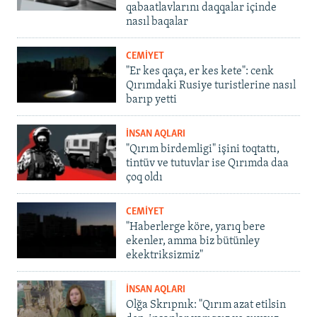
qabaatlavlarını daqqalar içinde
nasıl baqalar
CEMİYET
"Er kes qaça, er kes kete": cenk
Qırımdaki Rusiye turistlerine nasıl
barıp yetti
İNSAN AQLARI
"Qırım birdemligi" işini toqtattı,
tintüv ve tutuvlar ise Qırımda daa
çoq oldı
CEMİYET
"Haberlerge köre, yarıq bere
ekenler, amma biz bütünley
ekektriksizmiz"
İNSAN AQLARI
Olğa Skrıpnık: "Qırım azat etilsin