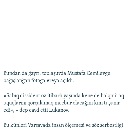
Bundan da ğayrı, toplaşuvda Mustafa Cemilevge
bağışlanğan fotogalereya açıldı.
«Sabıq dissident öz itibarlı yaşında kene de halqnıñ aq-
uquqlarını qorçalamaq mecbur olacağını kim tüşünir
edi», – dep qayd etti Lukanov.
Bu künleri Varşavada insan ölçemesi ve söz serbestligi