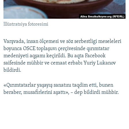
Русский
Українською
İllüstratsiya fotoresimi
QOŞULIÑIZ!
Varşvada, insan ölçemesi ve söz serbestligi meseleleri
boyunca OSCE toplaşuvı çerçivesinde qırımtatar
medeniyeti aqşamı keçirildi. Bu aqta Facebook
RFE/RS bütün saytları
saifesinde mühbir ve cemaat erbabı Yuriy Lukanov
bildirdi.
«Qırımtatarlar yaşayış sanatını taqdim etti, bunen
beraber, musafirlerini aşattı», – dep bildirdi mühbir.