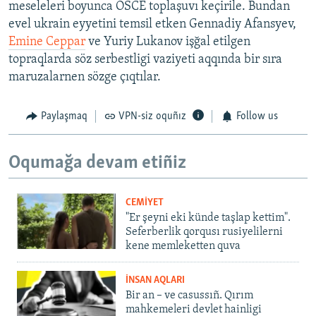
meseleleri boyunca OSCE toplaşuvı keçirile. Bundan
evel ukrain eyyetini temsil etken Gennadiy Afansyev,
Emine Ceppar
ve Yuriy Lukanov işğal etilgen
topraqlarda söz serbestligi vaziyeti aqqında bir sıra
maruzalarnen sözge çıqtılar.
Paylaşmaq
VPN-siz oquñız
Follow us
Oqumağa devam etiñiz
CEMİYET
"Er şeyni eki künde taşlap kettim".
Seferberlik qorqusı rusiyelilerni
kene memleketten quva
İNSAN AQLARI
Bir an – ve casussıñ. Qırım
mahkemeleri devlet hainligi