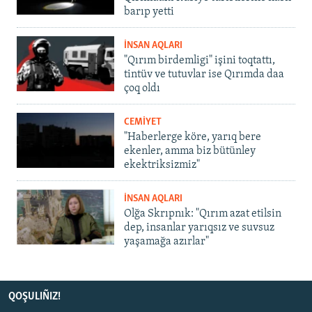
barıp yetti
İNSAN AQLARI
"Qırım birdemligi" işini toqtattı,
tintüv ve tutuvlar ise Qırımda daa
çoq oldı
CEMİYET
"Haberlerge köre, yarıq bere
ekenler, amma biz bütünley
ekektriksizmiz"
İNSAN AQLARI
Olğa Skrıpnık: "Qırım azat etilsin
dep, insanlar yarıqsız ve suvsuz
yaşamağa azırlar"
QOŞULIÑIZ!