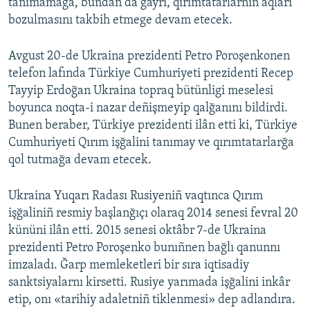
tanımamağa, bundan da ğayrı, qırımtatarlarnıñ aqları
bozulmasını takbih etmege devam etecek.
Avgust 20-de Ukraina prezidenti Petro Poroşenkonen
telefon lafında Türkiye Cumhuriyeti prezidenti Recep
Tayyip Erdoğan Ukraina topraq bütünligi meselesi
boyunca noqta-i nazar deñişmeyip qalğanını bildirdi.
Bunen beraber, Türkiye prezidenti ilân etti ki, Türkiye
Cumhuriyeti Qırım işğalini tanımay ve qırımtatarlarğa
qol tutmağa devam etecek.
Ukraina Yuqarı Radası Rusiyeniñ vaqtınca Qırım
işğaliniñ resmiy başlanğıçı olaraq 2014 senesi fevral 20
kününi ilân etti. 2015 senesi oktâbr 7-de Ukraina
prezidenti Petro Poroşenko bunıñnen bağlı qanunnı
imzaladı. Ğarp memleketleri bir sıra iqtisadiy
sanktsiyalarnı kirsetti. Rusiye yarımada işğalini inkâr
etip, onı «tarihiy adaletniñ tiklenmesi» dep adlandıra.