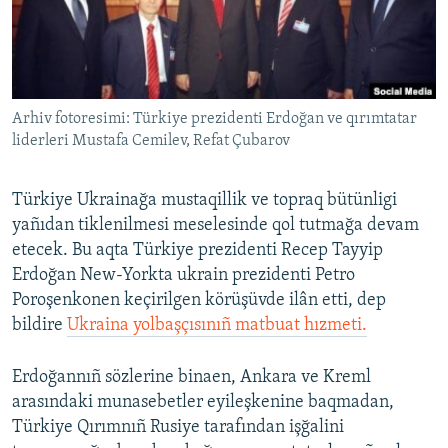
Русский
Українською
Arhiv fotoresimi: Türkiye prezidenti Erdoğan ve qırımtatar
QOŞULIÑIZ!
liderleri Mustafa Cemilev, Refat Çubarov
Türkiye Ukrainağa mustaqillik ve topraq bütünligi
RFE/RS bütün saytları
yañıdan tiklenilmesi meselesinde qol tutmağa devam
etecek. Bu aqta Türkiye prezidenti Recep Tayyip
Erdoğan New-Yorkta ukrain prezidenti Petro
Poroşenkonen keçirilgen körüşüvde ilân etti, dep
bildire
Ukraina yolbaşçısınıñ matbuat hızmeti.
Erdoğannıñ sözlerine binaen, Ankara ve Kreml
arasındaki munasebetler eyileşkenine baqmadan,
Türkiye Qırımnıñ Rusiye tarafından işğalini