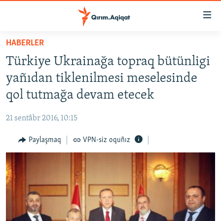
Link
açıqlığı
Esas
HABERLER
mündericege
HABERLER
Türkiye Ukrainağa topraq bütünligi
qaytmaq
SİYASET
Baş
yañıdan tiklenilmesi meselesinde
İQTİSADİYAT
navigatsiyağa
qol tutmağa devam etecek
qaytmaq
CEMİYET
Qıdıruvğa
21 sentâbr 2016, 10:15
MEDENİYET
qaytmaq
Paylaşmaq
VPN-siz oquñız
İNSAN AQLARI
VİDEO
SÜRET
BLOGLAR
FİKİR