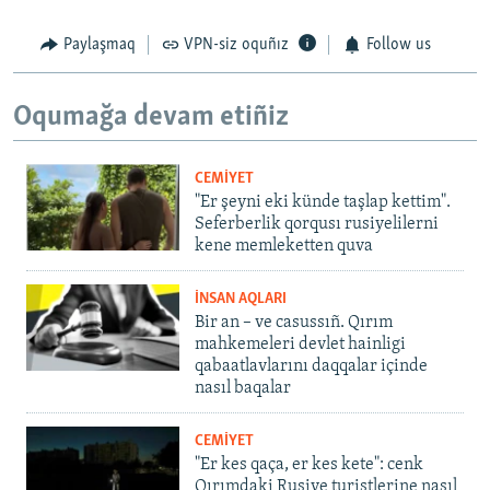
Paylaşmaq
VPN-siz oquñız
Follow us
Oqumağa devam etiñiz
CEMİYET
"Er şeyni eki künde taşlap kettim".
Seferberlik qorqusı rusiyelilerni
kene memleketten quva
İNSAN AQLARI
Bir an – ve casussıñ. Qırım
mahkemeleri devlet hainligi
qabaatlavlarını daqqalar içinde
nasıl baqalar
CEMİYET
"Er kes qaça, er kes kete": cenk
Qırımdaki Rusiye turistlerine nasıl