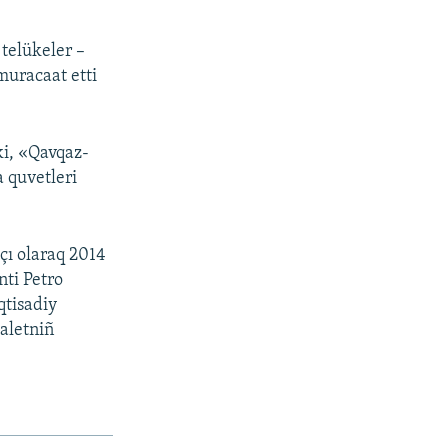
 telükeler –
muracaat etti
ki, «Qavqaz-
a quvetleri
çı olaraq 2014
nti Petro
qtisadiy
daletniñ