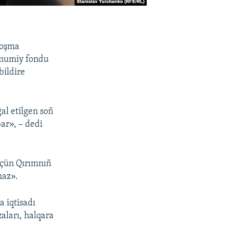
Qoşma
umumiy fondu
bildire
ğal etilgen soñ
ar», – dedi
içün Qırımnıñ
maz».
a iqtisadı
aları, halqara