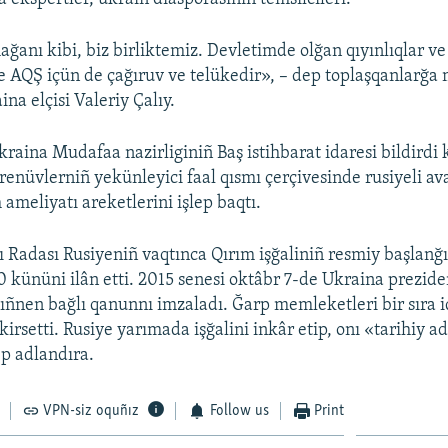
ğanı kibi, biz birliktemiz. Devletimde olğan qıyınlıqlar ve
 AQŞ içün de çağıruv ve telükedir», – dep toplaşqanlarğa 
na elçisi Valeriy Çalıy.
raina Mudafaa nazirliginiñ Baş istihbarat idaresi bildirdi 
renüvlerniñ yekünleyici faal qısmı çerçivesinde rusiyeli av
ameliyatı areketlerini işlep baqtı.
 Radası Rusiyeniñ vaqtınca Qırım işğaliniñ resmiy başlanğı
0 kününi ilân etti. 2015 senesi oktâbr 7-de Ukraina prezide
ñnen bağlı qanunnı imzaladı. Ğarp memleketleri bir sıra i
kirsetti. Rusiye yarımada işğalini inkâr etip, onı «tarihiy a
p adlandıra.
VPN-siz oquñız
Follow us
Print