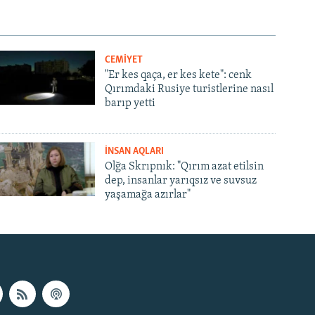
CEMİYET
"Er kes qaça, er kes kete": cenk
Qırımdaki Rusiye turistlerine nasıl
barıp yetti
İNSAN AQLARI
Olğa Skrıpnık: "Qırım azat etilsin
dep, insanlar yarıqsız ve suvsuz
yaşamağa azırlar"