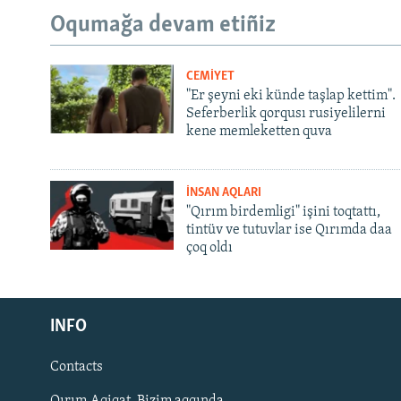
Oqumağa devam etiñiz
CEMİYET
"Er şeyni eki künde taşlap kettim".
Seferberlik qorqusı rusiyelilerni
kene memleketten quva
İNSAN AQLARI
"Qırım birdemligi" işini toqtattı,
tintüv ve tutuvlar ise Qırımda daa
çoq oldı
Русский
INFO
Українською
Contacts
QOŞULIÑIZ!
Qırım.Aqiqat. Bizim aqqında