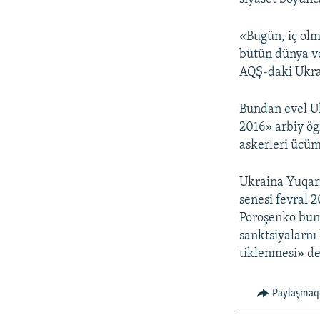
«Bugün, iç olma
bütün dünya ve
AQŞ-daki Ukrai
Bundan evel Uk
2016» arbiy ög
askerleri ücüm 
Ukraina Yuqarı
senesi fevral 2
Poroşenko bunı
sanktsiyalarnı 
tiklenmesi» de
Paylaşmaq