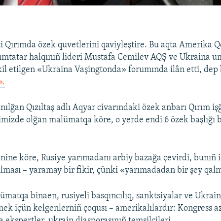
 Qırımda özek quvetlerini qaviyleştire. Bu aqta Amerika 
rımtatar halqınıñ lideri Mustafa Cemilev AQŞ ve Ukraina 
kil etilgen «Ukraina Vaşingtonda» forumında ilân etti, dep 
».
anılğan Qızıltaş adlı Aqyar civarındaki özek anbarı Qırım iş
Elimizde olğan malümatqa köre, o yerde endi 6 özek başlığı b
nine köre, Rusiye yarımadanı arbiy bazağa çevirdi, bunıñ 
lması – yaramay bir fikir, çünki «yarımadadan bir şey qal
ümatqa binaen, rusiyeli basqıncılıq, sanktsiyalar ve Ukrain
mek içün kelgenlerniñ çoqusı – amerikalılardır: Kongress az
 ekspertler, ukrain diasporasınıñ temsilcileri.