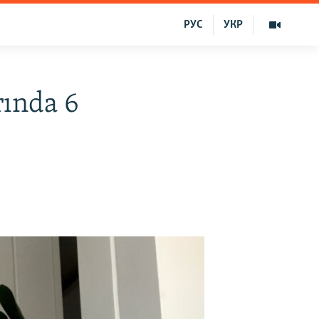
РУС
УКР
rında 6