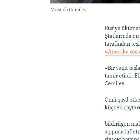
Mustafa Cemilev
Rusiye ükümeti
Ştatlarında qı
tarafından teş
«Amerika sesi
«Bir vaqıt taşl
tamir etildi. 
Cemilev.
Onıñ qayd etke
küçnen qaytarı
bildirilgen mal
aqqında laf et
siyaset boyunca