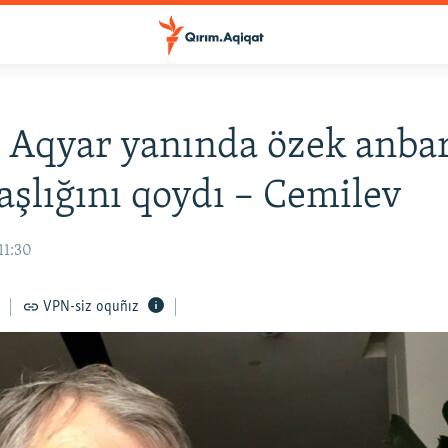
 Aqyar yanında özek anba
aşlığını qoydı – Cemilev
11:30
VPN-siz oquñız