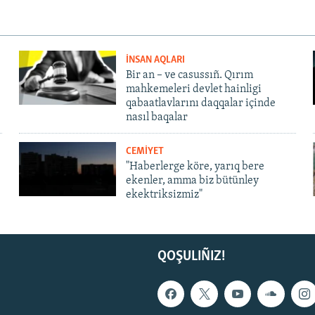
İNSAN AQLARI
Bir an – ve casussıñ. Qırım
mahkemeleri devlet hainligi
qabaatlavlarını daqqalar içinde
nasıl baqalar
CEMİYET
"Haberlerge köre, yarıq bere
ekenler, amma biz bütünley
ekektriksizmiz"
QOŞULIÑIZ!