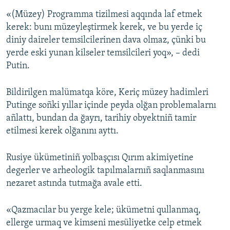
«(Müzey) Programma tizilmesi aqqında laf etmek
kerek: bunı müzeyleştirmek kerek, ve bu yerde iç
diniy daireler temsilcilerinen dava olmaz, çünki bu
yerde eski yunan kilseler temsilcileri yoq», – dedi
Putin.
Bildirilgen malümatqa köre, Keriç müzey hadimleri
Putinge soñki yıllar içinde peyda olğan problemalarnı
añlattı, bundan da ğayrı, tarihiy obyektniñ tamir
etilmesi kerek olğanını ayttı.
Rusiye ükümetiniñ yolbaşçısı Qırım akimiyetine
degerler ve arheologik tapılmalarnıñ saqlanmasını
nezaret astında tutmağa avale etti.
«Qazmacılar bu yerge kele; ükümetni qullanmaq,
ellerge urmaq ve kimseni mesüliyetke celp etmek