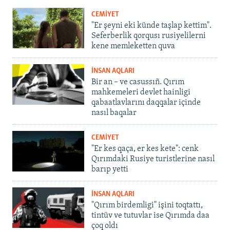
CEMİYET
"Er şeyni eki künde taşlap kettim".
Seferberlik qorqusı rusiyelilerni
kene memleketten quva
İNSAN AQLARI
Bir an – ve casussıñ. Qırım
mahkemeleri devlet hainligi
qabaatlavlarını daqqalar içinde
nasıl baqalar
CEMİYET
"Er kes qaça, er kes kete": cenk
Qırımdaki Rusiye turistlerine nasıl
barıp yetti
İNSAN AQLARI
"Qırım birdemligi" işini toqtattı,
tintüv ve tutuvlar ise Qırımda daa
çoq oldı