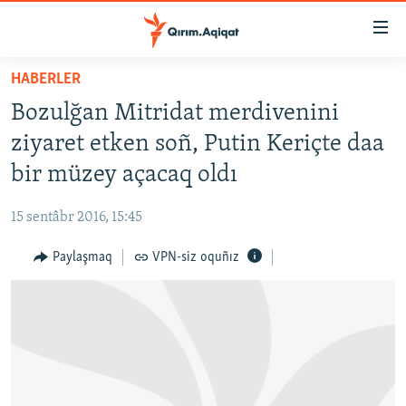
Link
açıqlığı
Esas
HABERLER
mündericege
HABERLER
Bozulğan Mitridat merdivenini
qaytmaq
SİYASET
Baş
ziyaret etken soñ, Putin Keriçte daa
İQTİSADİYAT
navigatsiyağa
bir müzey açacaq oldı
qaytmaq
CEMİYET
Qıdıruvğa
15 sentâbr 2016, 15:45
MEDENİYET
qaytmaq
Paylaşmaq
VPN-siz oquñız
İNSAN AQLARI
VİDEO
SÜRET
BLOGLAR
FİKİR