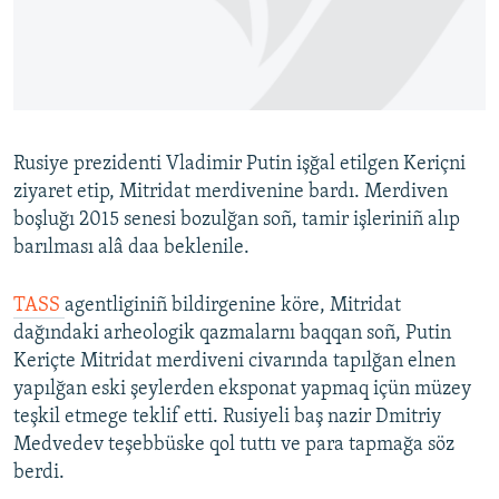
Русский
Українською
QOŞULIÑIZ!
Rusiye prezidenti Vladimir Putin işğal etilgen Keriçni
ziyaret etip, Mitridat merdivenine bardı. Merdiven
boşluğı 2015 senesi bozulğan soñ, tamir işleriniñ alıp
RFE/RS bütün saytları
barılması alâ daa beklenile.
TASS
agentliginiñ bildirgenine köre, Mitridat
dağındaki arheologik qazmalarnı baqqan soñ, Putin
Keriçte Mitridat merdiveni civarında tapılğan elnen
yapılğan eski şeylerden eksponat yapmaq içün müzey
teşkil etmege teklif etti. Rusiyeli baş nazir Dmitriy
Medvedev teşebbüske qol tuttı ve para tapmağa söz
berdi.