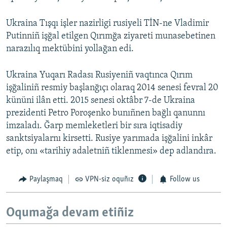
Ukraina Tışqı işler nazirligi rusiyeli TİN-ne Vladimir
Putinniñ işğal etilgen Qırımğa ziyareti munasebetinen
narazılıq mektübini yollağan edi.
Ukraina Yuqarı Radası Rusiyeniñ vaqtınca Qırım
işğaliniñ resmiy başlanğıçı olaraq 2014 senesi fevral 20
kününi ilân etti. 2015 senesi oktâbr 7-de Ukraina
prezidenti Petro Poroşenko bunıñnen bağlı qanunnı
imzaladı. Ğarp memleketleri bir sıra iqtisadiy
sanktsiyalarnı kirsetti. Rusiye yarımada işğalini inkâr
etip, onı «tarihiy adaletniñ tiklenmesi» dep adlandıra.
Paylaşmaq
VPN-siz oquñız
Follow us
Oqumağa devam etiñiz