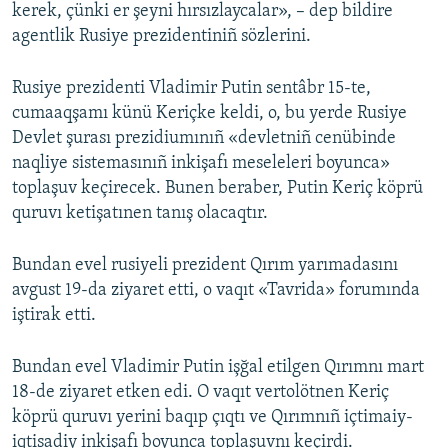
kerek, çünki er şeyni hırsızlaycalar», – dep bildire
agentlik Rusiye prezidentiniñ sözlerini.
Rusiye prezidenti Vladimir Putin sentâbr 15-te,
cumaaqşamı künü Keriçke keldi, o, bu yerde Rusiye
Devlet şurası prezidiumınıñ «devletniñ cenübinde
naqliye sistemasınıñ inkişafı meseleleri boyunca»
toplaşuv keçirecek. Bunen beraber, Putin Keriç köprü
quruvı ketişatınen tanış olacaqtır.
Bundan evel rusiyeli prezident Qırım yarımadasını
avgust 19-da ziyaret etti, o vaqıt «Tavrida» forumında
iştirak etti.
Bundan evel Vladimir Putin işğal etilgen Qırımnı mart
18-de ziyaret etken edi. O vaqıt vertolötnen Keriç
köprü quruvı yerini baqıp çıqtı ve Qırımnıñ içtimaiy-
iqtisadiy inkişafı boyunca toplaşuvnı keçirdi.