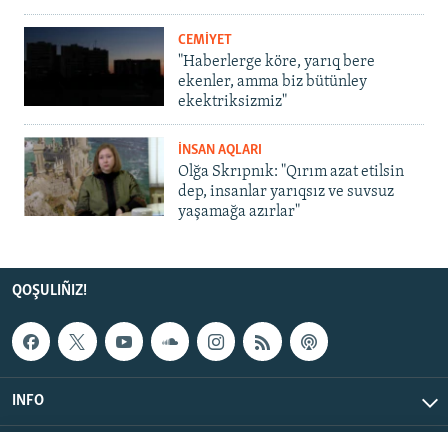
CEMİYET
"Haberlerge köre, yarıq bere
ekenler, amma biz bütünley
ekektriksizmiz"
İNSAN AQLARI
Olğa Skrıpnık: "Qırım azat etilsin
dep, insanlar yarıqsız ve suvsuz
yaşamağa azırlar"
QOŞULIÑIZ!
INFO