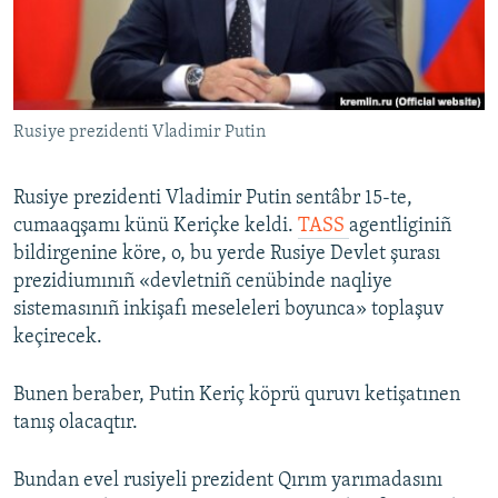
Русский
Українською
Rusiye prezidenti Vladimir Putin
QOŞULIÑIZ!
Rusiye prezidenti Vladimir Putin sentâbr 15-te,
cumaaqşamı künü Keriçke keldi.
TASS
agentliginiñ
RFE/RS bütün saytları
bildirgenine köre, o, bu yerde Rusiye Devlet şurası
prezidiumınıñ «devletniñ cenübinde naqliye
sistemasınıñ inkişafı meseleleri boyunca» toplaşuv
keçirecek.
Bunen beraber, Putin Keriç köprü quruvı ketişatınen
tanış olacaqtır.
Bundan evel rusiyeli prezident Qırım yarımadasını