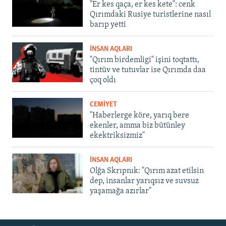
"Er kes qaça, er kes kete": cenk
Qırımdaki Rusiye turistlerine nasıl
barıp yetti
İNSAN AQLARI
"Qırım birdemligi" işini toqtattı,
tintüv ve tutuvlar ise Qırımda daa
çoq oldı
CEMİYET
"Haberlerge köre, yarıq bere
ekenler, amma biz bütünley
ekektriksizmiz"
İNSAN AQLARI
Olğa Skrıpnık: "Qırım azat etilsin
dep, insanlar yarıqsız ve suvsuz
yaşamağa azırlar"