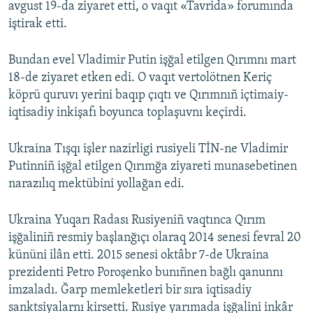
avgust 19-da ziyaret etti, o vaqıt «Tavrida» forumında
iştirak etti.
Bundan evel Vladimir Putin işğal etilgen Qırımnı mart
18-de ziyaret etken edi. O vaqıt vertolötnen Keriç
köprü quruvı yerini baqıp çıqtı ve Qırımnıñ içtimaiy-
iqtisadiy inkişafı boyunca toplaşuvnı keçirdi.
Ukraina Tışqı işler nazirligi rusiyeli TİN-ne Vladimir
Putinniñ işğal etilgen Qırımğa ziyareti munasebetinen
narazılıq mektübini yollağan edi.
Ukraina Yuqarı Radası Rusiyeniñ vaqtınca Qırım
işğaliniñ resmiy başlanğıçı olaraq 2014 senesi fevral 20
kününi ilân etti. 2015 senesi oktâbr 7-de Ukraina
prezidenti Petro Poroşenko bunıñnen bağlı qanunnı
imzaladı. Ğarp memleketleri bir sıra iqtisadiy
sanktsiyalarnı kirsetti. Rusiye yarımada işğalini inkâr