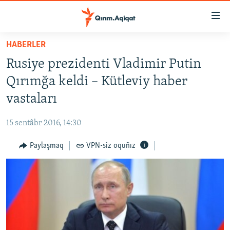
Link
açıqlığı
Esas
HABERLER
mündericege
HABERLER
Rusiye prezidenti Vladimir Putin
qaytmaq
SİYASET
Baş
Qırımğa keldi – Kütleviy haber
İQTİSADİYAT
navigatsiyağa
vastaları
qaytmaq
CEMİYET
Qıdıruvğa
15 sentâbr 2016, 14:30
MEDENİYET
qaytmaq
Paylaşmaq
VPN-siz oquñız
İNSAN AQLARI
VİDEO
SÜRET
BLOGLAR
FİKİR