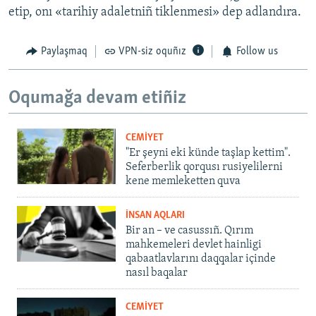
etip, onı «tarihiy adaletniñ tiklenmesi» dep adlandıra.
Paylaşmaq
VPN-siz oquñız
Follow us
Oqumağa devam etiñiz
CEMİYET
"Er şeyni eki künde taşlap kettim".
Seferberlik qorqusı rusiyelilerni
kene memleketten quva
İNSAN AQLARI
Bir an – ve casussıñ. Qırım
mahkemeleri devlet hainligi
qabaatlavlarını daqqalar içinde
nasıl baqalar
CEMİYET