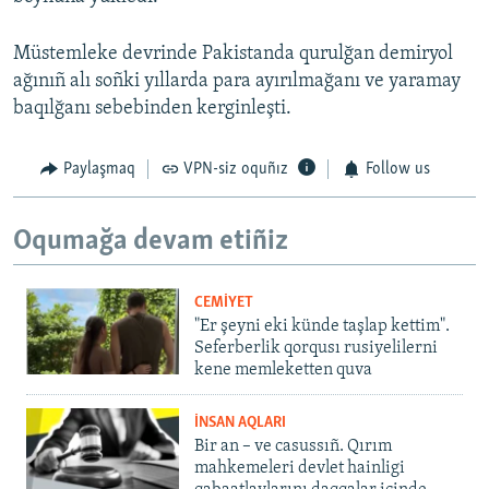
Müstemleke devrinde Pakistanda qurulğan demiryol
ağınıñ alı soñki yıllarda para ayırılmağanı ve yaramay
baqılğanı sebebinden kerginleşti.
Paylaşmaq
VPN-siz oquñız
Follow us
Oqumağa devam etiñiz
CEMİYET
"Er şeyni eki künde taşlap kettim".
Seferberlik qorqusı rusiyelilerni
kene memleketten quva
İNSAN AQLARI
Bir an – ve casussıñ. Qırım
mahkemeleri devlet hainligi