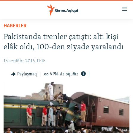
Link
açıqlığı
Esas
HABERLER
mündericege
HABERLER
Pakistanda trenler çatıştı: altı kişi
qaytmaq
SİYASET
Baş
elâk oldı, 100-den ziyade yaralandı
İQTİSADİYAT
navigatsiyağa
qaytmaq
15 sentâbr 2016, 11:15
CEMİYET
Qıdıruvğa
MEDENİYET
Paylaşmaq
VPN-siz oquñız
qaytmaq
İNSAN AQLARI
VİDEO
SÜRET
BLOGLAR
FİKİR