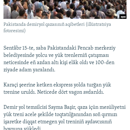
Русский
Українською
Pakistanda demiryol qazasınıñ aqibetleri (illüstratsiya
fotoresimi)
QOŞULIÑIZ!
Sentâbr 15-te, saba Pakistandaki Pencab merkeziy
belediyesinde yolcu ve yük trenlerniñ çatışması
neticesinde eñ azdan altı kişi elâk oldı ve 100-den
RFE/RS bütün saytları
ziyade adam yaralandı.
Karaçi şeerine ketken ekspress yolda turğan yük
trenine uruldı. Neticede dört vagon avdarıldı.
Demir yol temsilcisi Sayma Başir, qaza içün mesüliyetni
yük treni acele şekilde toqtatılğanından soñ qırmızı
işaretke diqqat etmegen yol treniniñ aydavcısınıñ
boynuna yükledi.