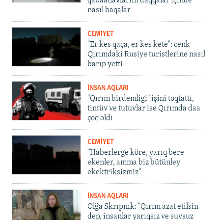
qabaatlavlarını daqqalar içinde
nasıl baqalar
CEMİYET
"Er kes qaça, er kes kete": cenk
Qırımdaki Rusiye turistlerine nasıl
barıp yetti
İNSAN AQLARI
"Qırım birdemligi" işini toqtattı,
tintüv ve tutuvlar ise Qırımda daa
çoq oldı
CEMİYET
"Haberlerge köre, yarıq bere
ekenler, amma biz bütünley
ekektriksizmiz"
İNSAN AQLARI
Olğa Skrıpnık: "Qırım azat etilsin
dep, insanlar yarıqsız ve suvsuz