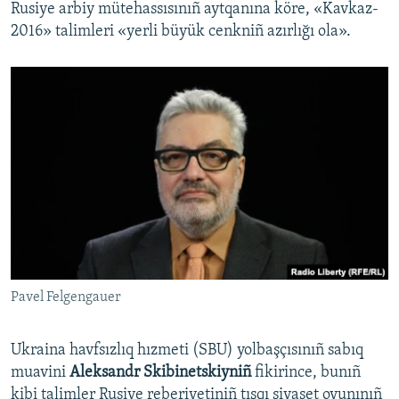
Rusiye arbiy mütehassısınıñ aytqanına köre, «Kavkaz-
2016» talimleri «yerli büyük cenkniñ azırlığı ola».
Pavel Felgengauer
Ukraina havfsızlıq hızmeti (SBU) yolbaşçısınıñ sabıq
muavini
Aleksandr Skibinetskiyniñ
fikirince, bunıñ
kibi talimler Rusiye reberiyetiniñ tışqı siyaset oyunınıñ