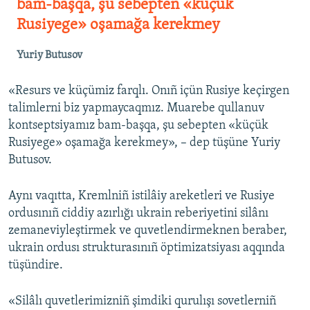
bam-başqa, şu sebepten «küçük
Rusiyege» oşamağa kerekmey
Yuriy Butusov
«Resurs ve küçümiz farqlı. Onıñ içün Rusiye keçirgen
talimlerni biz yapmaycaqmız. Muarebe qullanuv
kontseptsiyamız bam-başqa, şu sebepten «küçük
Rusiyege» oşamağa kerekmey», – dep tüşüne Yuriy
Butusov.
Aynı vaqıtta, Kremlniñ istilâiy areketleri ve Rusiye
ordusınıñ ciddiy azırlığı ukrain reberiyetini silânı
zemaneviyleştirmek ve quvetlendirmeknen beraber,
ukrain ordusı strukturasınıñ öptimizatsiyası aqqında
tüşündire.
«Silâlı quvetlerimizniñ şimdiki qurulışı sovetlerniñ