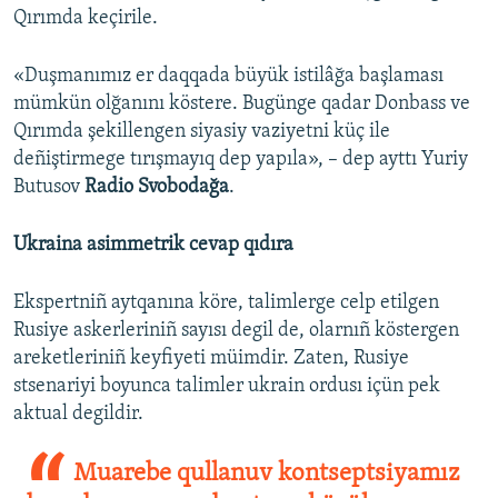
Qırımda keçirile.
«Duşmanımız er daqqada büyük istilâğa başlaması
mümkün olğanını köstere. Bugünge qadar Donbass ve
Qırımda şekillengen siyasiy vaziyetni küç ile
deñiştirmege tırışmayıq dep yapıla», – dep ayttı Yuriy
Butusov
Radio Svobodağa
.
Ukraina asimmetrik cevap qıdıra
Ekspertniñ aytqanına köre, talimlerge celp etilgen
Rusiye askerleriniñ sayısı degil de, olarnıñ köstergen
areketleriniñ keyfiyeti müimdir. Zaten, Rusiye
stsenariyi boyunca talimler ukrain ordusı içün pek
aktual degildir.
Muarebe qullanuv kontseptsiyamız