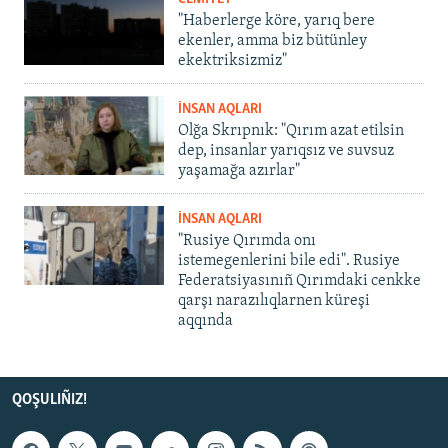
"Haberlerge köre, yarıq bere
ekenler, amma biz bütünley
ekektriksizmiz"
İNSAN AQLARI
Olğa Skrıpnık: "Qırım azat etilsin
dep, insanlar yarıqsız ve suvsuz
yaşamağa azırlar"
İNSAN AQLARI
"Rusiye Qırımda onı
istemegenlerini bile edi". Rusiye
Federatsiyasınıñ Qırımdaki cenkke
qarşı narazılıqlarnen küreşi
aqqında
QOŞULIÑIZ!