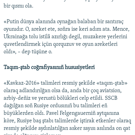
bir qısmı ola.
«Putin dünya alanında oynağan balaban bir santıraç
oyunıdır. O, areket ete, soñra ise keri adım ata. Mence,
Ukrainağa tolu istilâ azırlığı degil, muzakere yerlerini
quvetlendirmek içün qorquzuv ve oyun areketleri
oldı», – dep tüşüne o.
Taqım-ştab coğrafiyasınıñ hususiyetleri
«Kavkaz-2016» talimleri resmiy şekilde «taqım-ştab»
olaraq adlandırılğan olsa da, anda bir çoq aviatsion,
arbiy-deñiz ve yerustü bölükleri celp etildi. SSCB
dağılğan soñ Rusiye ordusınıñ bu talimleri eñ
büyüklerden oldı. Pavel Felgengauerniñ aytqanına
köre, Rusiye baş ştabı talimlerde iştirak etkenler olaraq
resmiy şekilde aydınlatılğan asker sayısı asılında on qat