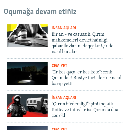
Oqumağa devam etiñiz
İNSAN AQLARI
Bir an – ve casussıñ. Qırım
mahkemeleri devlet hainligi
qabaatlavlarını daqqalar içinde
nasıl baqalar
CEMİYET
"Er kes qaça, er kes kete": cenk
Qırımdaki Rusiye turistlerine nasıl
barıp yetti
İNSAN AQLARI
"Qırım birdemligi" işini toqtattı,
tintüv ve tutuvlar ise Qırımda daa
çoq oldı
CEMİYET