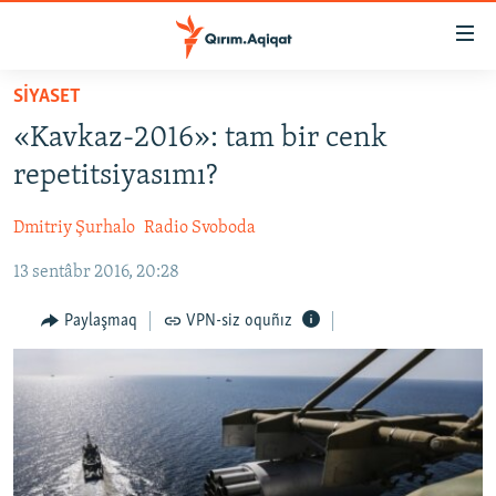
Link
açıqlığı
Esas
SİYASET
mündericege
HABERLER
«Kavkaz-2016»: tam bir cenk
qaytmaq
SİYASET
Baş
repetitsiyasımı?
İQTİSADİYAT
navigatsiyağa
qaytmaq
Dmitriy Şurhalo
Radio Svoboda
CEMİYET
Qıdıruvğa
13 sentâbr 2016, 20:28
MEDENİYET
qaytmaq
İNSAN AQLARI
Paylaşmaq
VPN-siz oquñız
VİDEO
SÜRET
BLOGLAR
FİKİR