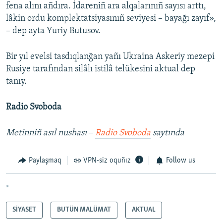
fena alını añdıra. İdareniñ ara alqalarınıñ sayısı arttı,
lâkin ordu komplektatsiyasınıñ seviyesi – bayağı zayıf»,
– dep ayta Yuriy Butusov.
Bir yıl evelsi tasdıqlanğan yañı Ukraina Askeriy mezepi
Rusiye tarafından silâlı istilâ telükesini aktual dep
tanıy.
Radio Svoboda
Metinniñ asıl nushası ‒
Radio Svoboda
saytında
Paylaşmaq
VPN-siz oquñız
Follow us
*
SİYASET
BUTÜN MALÜMAT
AKTUAL