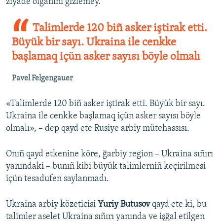
ziyade olğanını gizlemey.
Talimlerde 120 biñ asker iştirak etti.
Büyük bir sayı. Ukraina ile cenkke
başlamaq içün asker sayısı böyle olmalı
Pavel Felgengauer
«Talimlerde 120 biñ asker iştirak etti. Büyük bir sayı.
Ukraina ile cenkke başlamaq içün asker sayısı böyle
olmalı», – dep qayd ete Rusiye arbiy mütehassısı.
Onıñ qayd etkenine köre, ğarbiy region – Ukraina sıñırı
yanındaki – bunıñ kibi büyük talimlerniñ keçirilmesi
içün tesadufen saylanmadı.
Ukraina arbiy közeticisi
Yuriy Butusov
qayd ete ki, bu
talimler aselet Ukraina sıñırı yanında ve işğal etilgen