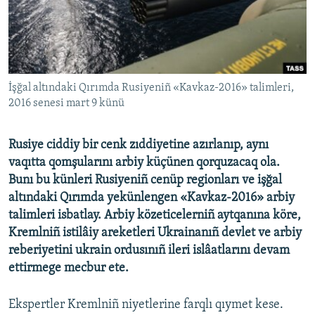
Русский
Українською
QOŞULIÑIZ!
İşğal altındaki Qırımda Rusiyeniñ «Kavkaz-2016» talimleri,
2016 senesi mart 9 künü
Rusiye ciddiy bir cenk zıddiyetine azırlanıp, aynı
RFE/RS bütün saytları
vaqıtta qomşularını arbiy küçünen qorquzacaq ola.
Bunı bu künleri Rusiyeniñ cenüp regionları ve işğal
altındaki Qırımda yekünlengen «Kavkaz-2016» arbiy
talimleri isbatlay. Arbiy közeticelerniñ aytqanına köre,
Kremlniñ istilâiy areketleri Ukrainanıñ devlet ve arbiy
reberiyetini ukrain ordusınıñ ileri islâatlarını devam
ettirmege mecbur ete.
Ekspertler Kremlniñ niyetlerine farqlı qıymet kese.