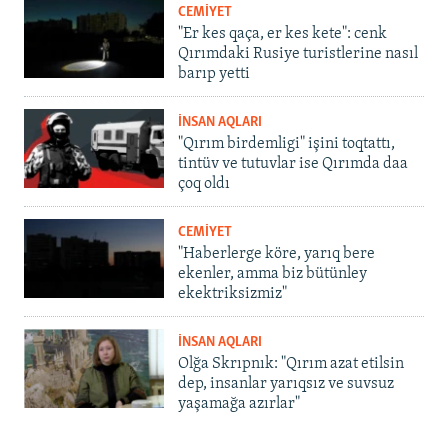
CEMİYET
"Er kes qaça, er kes kete": cenk
Qırımdaki Rusiye turistlerine nasıl
barıp yetti
İNSAN AQLARI
"Qırım birdemligi" işini toqtattı,
tintüv ve tutuvlar ise Qırımda daa
çoq oldı
CEMİYET
"Haberlerge köre, yarıq bere
ekenler, amma biz bütünley
ekektriksizmiz"
İNSAN AQLARI
Olğa Skrıpnık: "Qırım azat etilsin
dep, insanlar yarıqsız ve suvsuz
yaşamağa azırlar"