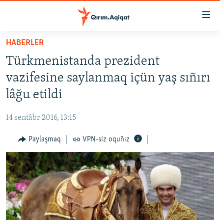
Link
açıqlığı
Esas
HABERLER
mündericege
HABERLER
Türkmenistanda prezident
qaytmaq
SİYASET
Baş
vazifesine saylanmaq içün yaş sıñırı
İQTİSADİYAT
navigatsiyağa
lâğu etildi
qaytmaq
CEMİYET
Qıdıruvğa
14 sentâbr 2016, 13:15
MEDENİYET
qaytmaq
Paylaşmaq
VPN-siz oquñız
İNSAN AQLARI
VİDEO
SÜRET
BLOGLAR
FİKİR