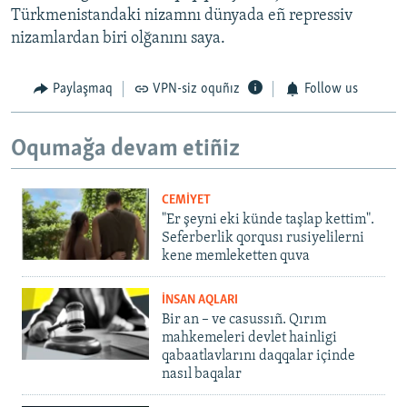
Türkmenistandaki nizamnı dünyada eñ repressiv
nizamlardan biri olğanını saya.
Paylaşmaq
VPN-siz oquñız
Follow us
Oqumağa devam etiñiz
CEMİYET
"Er şeyni eki künde taşlap kettim".
Seferberlik qorqusı rusiyelilerni
kene memleketten quva
İNSAN AQLARI
Bir an – ve casussıñ. Qırım
mahkemeleri devlet hainligi
qabaatlavlarını daqqalar içinde
nasıl baqalar