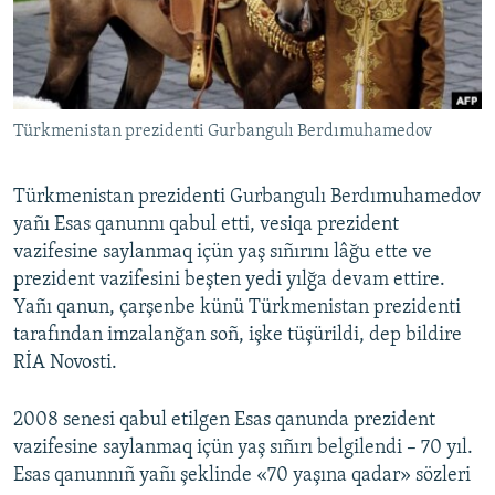
Русский
Українською
Türkmenistan prezidenti Gurbangulı Berdımuhamedov
QOŞULIÑIZ!
Türkmenistan prezidenti Gurbangulı Berdımuhamedov
yañı Esas qanunnı qabul etti, vesiqa prezident
RFE/RS bütün saytları
vazifesine saylanmaq içün yaş sıñırını lâğu ette ve
prezident vazifesini beşten yedi yılğa devam ettire.
Yañı qanun, çarşenbe künü Türkmenistan prezidenti
tarafından imzalanğan soñ, işke tüşürildi, dep bildire
RİA Novosti.
2008 senesi qabul etilgen Esas qanunda prezident
vazifesine saylanmaq içün yaş sıñırı belgilendi – 70 yıl.
Esas qanunnıñ yañı şeklinde «70 yaşına qadar» sözleri