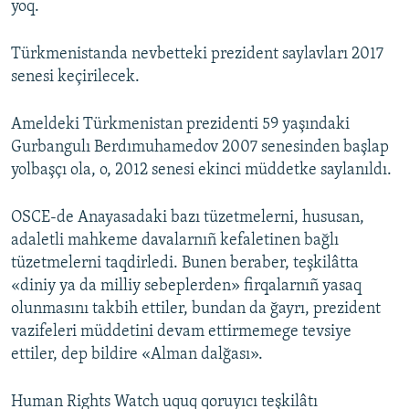
yoq.
Türkmenistanda nevbetteki prezident saylavları 2017
senesi keçirilecek.
Ameldeki Türkmenistan prezidenti 59 yaşındaki
Gurbangulı Berdımuhamedov 2007 senesinden başlap
yolbaşçı ola, o, 2012 senesi ekinci müddetke saylanıldı.
OSCE-de Anayasadaki bazı tüzetmelerni, hususan,
adaletli mahkeme davalarnıñ kefaletinen bağlı
tüzetmelerni taqdirledi. Bunen beraber, teşkilâtta
«diniy ya da milliy sebeplerden» firqalarnıñ yasaq
olunmasını takbih ettiler, bundan da ğayrı, prezident
vazifeleri müddetini devam ettirmemege tevsiye
ettiler, dep bildire «Alman dalğası».
Human Rights Watch uquq qoruyıcı teşkilâtı