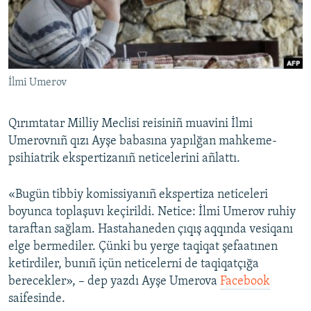
Русский
Українською
İlmi Umerov
QOŞULIÑIZ!
Qırımtatar Milliy Meclisi reisiniñ muavini İlmi
Umerovnıñ qızı Ayşe babasına yapılğan mahkeme-
RFE/RS bütün saytları
psihiatrik ekspertizanıñ neticelerini añlattı.
«Bugün tibbiy komissiyanıñ ekspertiza neticeleri
boyunca toplaşuvı keçirildi. Netice: İlmi Umerov ruhiy
taraftan sağlam. Hastahaneden çıqış aqqında vesiqanı
elge bermediler. Çünki bu yerge taqiqat şefaatınen
ketirdiler, bunıñ içün neticelerni de taqiqatçığa
berecekler», – dep yazdı Ayşe Umerova
Facebook
saifesinde.