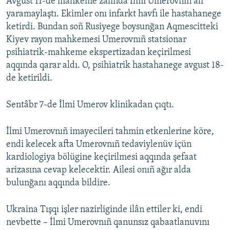
Avgust 11-de mahkeme zalında İlmi Umerovnıñ alı
yaramaylaştı. Ekimler onı infarkt havfı ile hastahanege
ketirdi. Bundan soñ Rusiyege boysunğan Aqmescitteki
Kiyev rayon mahkemesi Umerovnıñ statsionar
psihiatrik-mahkeme ekspertizadan keçirilmesi
aqqında qarar aldı. O, psihiatrik hastahanege avgust 18-
de ketirildi.
Sentâbr 7-de İlmi Umerov klinikadan çıqtı.
İlmi Umerovnıñ imayecileri tahmin etkenlerine köre,
endi kelecek afta Umerovnıñ tedaviylenüv içün
kardiologiya bölügine keçirilmesi aqqında şefaat
arizasına cevap kelecektir. Ailesi onıñ ağır alda
bulunğanı aqqında bildire.
Ukraina Tışqı işler nazirliginde ilân ettiler ki, endi
nevbette – İlmi Umerovnıñ qanunsız qabaatlanuvını