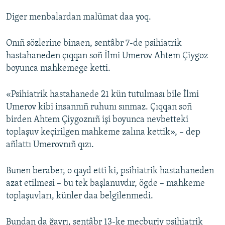
Diger menbalardan malümat daa yoq.
Onıñ sözlerine binaen, sentâbr 7-de psihiatrik
hastahaneden çıqqan soñ İlmi Umerov Ahtem Çiygoz
boyunca mahkemege ketti.
«Psihiatrik hastahanede 21 kün tutulması bile İlmi
Umerov kibi insannıñ ruhunı sınmaz. Çıqqan soñ
birden Ahtem Çiygoznıñ işi boyunca nevbetteki
toplaşuv keçirilgen mahkeme zalına kettik», – dep
añlattı Umerovnıñ qızı.
Bunen beraber, o qayd etti ki, psihiatrik hastahaneden
azat etilmesi – bu tek başlanuvdır, ögde – mahkeme
toplaşuvları, künler daa belgilenmedi.
Bundan da ğayrı, sentâbr 13-ke mecburiy psihiatrik