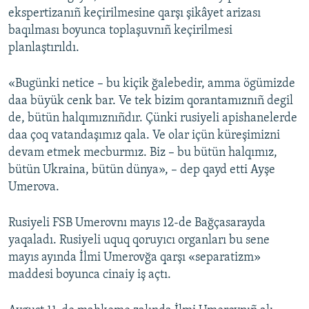
ekspertizanıñ keçirilmesine qarşı şikâyet arizası
baqılması boyunca toplaşuvnıñ keçirilmesi
planlaştırıldı.
«Bugünki netice – bu kiçik ğalebedir, amma ögümizde
daa büyük cenk bar. Ve tek bizim qorantamıznıñ degil
de, bütün halqımıznıñdır. Çünki rusiyeli apishanelerde
daa çoq vatandaşımız qala. Ve olar içün küreşimizni
devam etmek mecburmız. Biz – bu bütün halqımız,
bütün Ukraina, bütün dünya», – dep qayd etti Ayşe
Umerova.
Rusiyeli FSB Umerovnı mayıs 12-de Bağçasarayda
yaqaladı. Rusiyeli uquq qoruyıcı organları bu sene
mayıs ayında İlmi Umerovğa qarşı «separatizm»
maddesi boyunca cinaiy iş açtı.