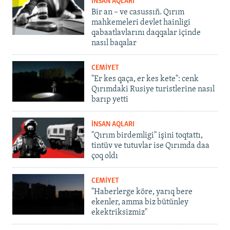
İNSAN AQLARI
Bir an – ve casussıñ. Qırım
mahkemeleri devlet hainligi
qabaatlavlarını daqqalar içinde
nasıl baqalar
CEMİYET
"Er kes qaça, er kes kete": cenk
Qırımdaki Rusiye turistlerine nasıl
barıp yetti
İNSAN AQLARI
"Qırım birdemligi" işini toqtattı,
tintüv ve tutuvlar ise Qırımda daa
çoq oldı
CEMİYET
"Haberlerge köre, yarıq bere
ekenler, amma biz bütünley
ekektriksizmiz"