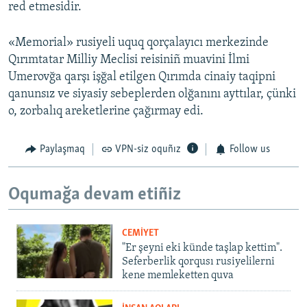
red etmesidir.
«Memorial» rusiyeli uquq qorçalayıcı merkezinde
Qırımtatar Milliy Meclisi reisiniñ muavini İlmi
Umerovğa qarşı işğal etilgen Qırımda cinaiy taqipni
qanunsız ve siyasiy sebeplerden olğanını ayttılar, çünki
o, zorbalıq areketlerine çağırmay edi.
Paylaşmaq
VPN-siz oquñız
Follow us
Oqumağa devam etiñiz
CEMİYET
"Er şeyni eki künde taşlap kettim".
Seferberlik qorqusı rusiyelilerni
kene memleketten quva