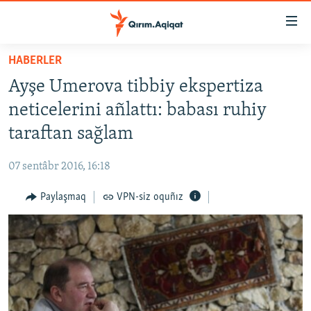
Link
açıqlığı
Esas
HABERLER
mündericege
HABERLER
Ayşe Umerova tibbiy ekspertiza
qaytmaq
SİYASET
Baş
neticelerini añlattı: babası ruhiy
İQTİSADİYAT
navigatsiyağa
taraftan sağlam
qaytmaq
CEMİYET
Qıdıruvğa
07 sentâbr 2016, 16:18
MEDENİYET
qaytmaq
Paylaşmaq
VPN-siz oquñız
İNSAN AQLARI
VİDEO
SÜRET
BLOGLAR
FİKİR