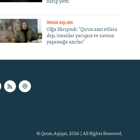
barıp yetti
İNSAN AQLARI
Olğa Skrıpnık: "Qırım azat etilsin
dep, insanlar yarıqsız ve suvsuz
yaşamağa azırlar"
© Qırım.Aqiqat, 2026 | All Rights Reserved.