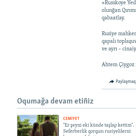
«Russkoye Yedin
olunğan Qırımn
qabaatlay.
Rusiye mahkeme
qapalı toplaşu
ve ayrı – cina
Ahtem Çiygoz 
Paylaşmaq
Oqumağa devam etiñiz
CEMİYET
"Er şeyni eki künde taşlap kettim".
Seferberlik qorqusı rusiyelilerni