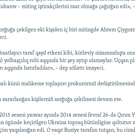
ubarov – miting iştirakçilerini raat olmağa çağırğan edi», –
orğuğa çekilgen eki kişiden iç biri mitingde Ahtem Çiygoz
eci.
aatlayıcı taraf qayd etkeni kibi, kütleviy nizamsızlıqta o
A
) yolbaşçılıq rolü aqqında bir şey aytıp olamaylar. Uçqan pla
ı aqqında hatırladılar», – dep añlattı imayeci.
salı künü mahkeme toplaşuvı prokurornıñ deñiştirilmesind
a zararlanğan kişilerniñ sorğuğa çekilmesi devam ete.
015 senesi yanvar ayında 2014 senesi fevral 26-da Qırım 
sı ögünde keçirilgen Ukraina topraq bütünligine qoltutuv 
 içün yaqalanğan edi. O vaqıt Rusiye tarafını tutqan, bu cü