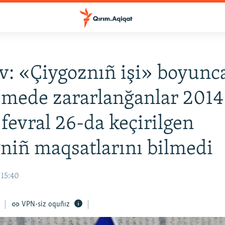
v: «Çiygoznıñ işi» boyunc
mede zararlanğanlar 2014
 fevral 26-da keçirilgen
niñ maqsatlarını bilmedi
 15:40
VPN-siz oquñız