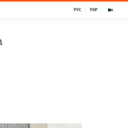
РУС
УКР
a