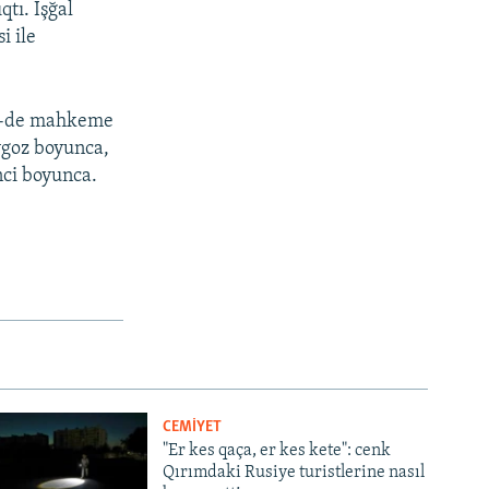
qtı. İşğal
i ile
 20-de mahkeme
iygoz boyunca,
nci boyunca.
CEMİYET
"Er kes qaça, er kes kete": cenk
Qırımdaki Rusiye turistlerine nasıl