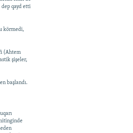
 dep qayd etti
nı körmedi,
nıñ (Ahtem
stik şişeler,
en başlandı.
Yuqarı
mitinginde
mleden