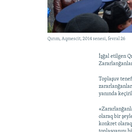
Qırım, Aqmescit, 2014 senesi, fevral 26
İşğal etilgen 
Zararlanğanlar
Toplaşuv tenef
zararlanğanlar
yanında keçiri
«Zararlanğanla
olaraq bir şeyl
konkret olaraq
toplaşqanını bi