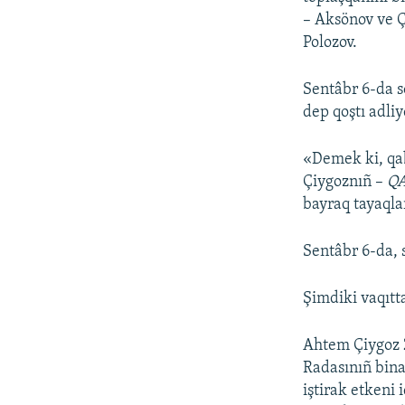
– Aksönov ve Ç
Polozov.
Sentâbr 6-da s
dep qoştı adliy
«Demek ki, qab
Çiygoznıñ –
Q
bayraq tayaqlar
Sentâbr 6-da, 
Şimdiki vaqıtt
Ahtem Çiygoz 2
Radasınıñ bina
iştirak etkeni