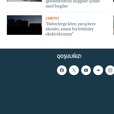
qabaatlavlarını daqqalar içinde
nasıl baqalar
CEMİYET
"Haberlerge köre, yarıq bere
ekenler, amma biz bütünley
ekektriksizmiz"
QOŞULIÑIZ!