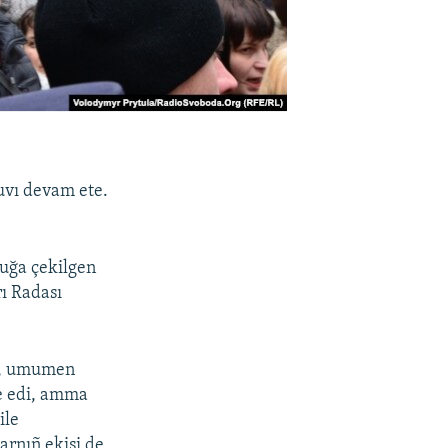
uvı devam ete.
ğuğa çekilgen
ı Radası
di, umumen
le edi, amma
ile
arnıñ ekisi de