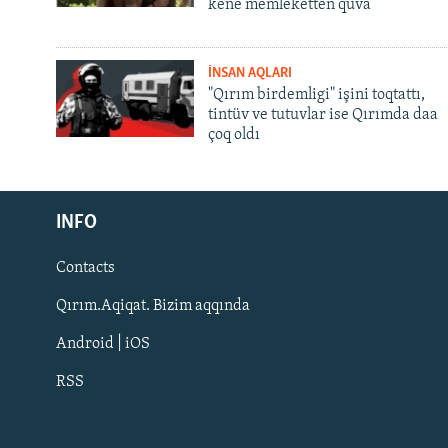
kene memleketten quva
İNSAN AQLARI
"Qırım birdemligi" işini toqtattı,
tintüv ve tutuvlar ise Qırımda daa
çoq oldı
Русский
INFO
Українською
Contacts
QOŞULIÑIZ!
Qırım.Aqiqat. Bizim aqqında
Android | iOS
RSS
RFE/RS bütün saytları