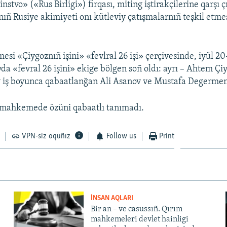
stvo» («Rus Birligi») firqası, miting iştirakçilerine qarşı çı
ıñ Rusiye akimiyeti onı kütleviy çatışmalarnıñ teşkil etmes
si «Çiygoznıñ işini» «fevlral 26 işi» çerçivesinde, iyül
vda «fevral 26 işini» ekige bölgen soñ oldı: ayrı – Ahtem Ç
iy iş boyunca qabaatlanğan Ali Asanov ve Mustafa Degerme
mahkemede özüni qabaatlı tanımadı.
VPN-siz oquñız
Follow us
Print
İNSAN AQLARI
Bir an – ve casussıñ. Qırım
mahkemeleri devlet hainligi