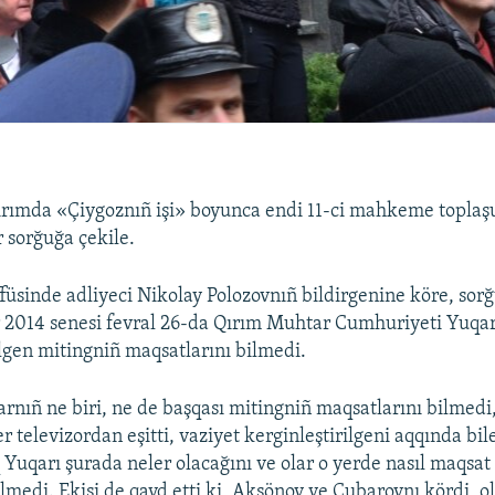
Qırımda «Çiygoznıñ işi» boyunca endi 11-ci mahkeme toplaş
 sorğuğa çekile.
füsinde adliyeci Nikolay Polozovnıñ bildirgenine köre, sor
 2014 senesi fevral 26-da Qırım Muhtar Cumhuriyeti Yuqar
lgen mitingniñ maqsatlarını bilmedi.
rnıñ ne biri, ne de başqası mitingniñ maqsatlarını bilme
er televizordan eşitti, vaziyet kerginleştirilgeni aqqında bi
 Yuqarı şurada neler olacağını ve olar o yerde nasıl maqsat 
lmedi. Ekisi de qayd etti ki, Aksönov ve Çubarovnı kördi, ol