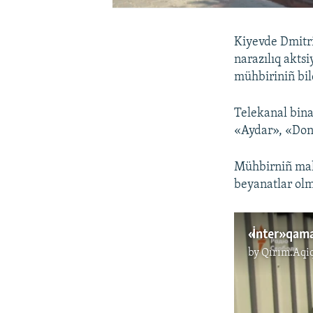
Kiyevde Dmitri
narazılıq aktsi
mühbiriniñ bil
Telekanal bina
«Aydar», «Donb
Mühbirniñ malü
beyanatlar olm
by
Qırım.Aqi