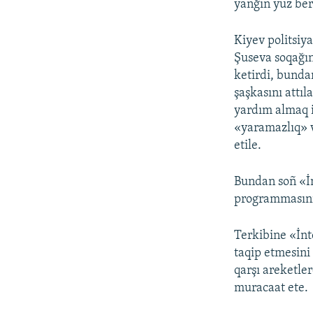
yanğın yüz ber
Kiyev politsiy
Şuseva soqağın
ketirdi, bunda
şaşkasını attı
yardım almaq i
«yaramazlıq» 
etile.
Bundan soñ «İn
programmasınıñ
Terkibine «İnt
taqip etmesini
qarşı areketle
muracaat ete.