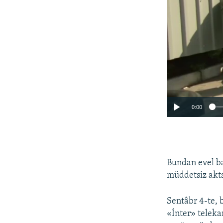
0:00
Bundan evel ba
müddetsiz aktsi
Sentâbr 4-te, 
«İnter» teleka