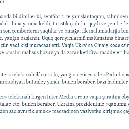
di.
asında bildirdiler ki, sentâbr 4-te şahıslar taqımı, tahmine
daki bina yanına keldi, turistik çadırlar qoydı ve çemberler
n soñ çemberlerni yaqtılar ve binağa, ilk malümatlarğa bi
lar, yanğın başlandı. Uquq qoruyıcılarnıñ malümatına binaen
çün yedi kişi muracaat etti. Vaqia Ukraina Cinaiy kodeksi
ve «malnı mahsus bozuv ya da zarar ketirüv» maddeleri bo
ter» telekanalı ilân etti ki, yanğın neticesinde «Podrobnos
 studiyası bütünley yandı, bunen beraber, bazı hadimler 
er» telekanalı kirgen Inter Media Group vaqia şaraitini oby
 talap ete, bunen beraber, Ukraina prezidentine «qanunnı
rden saqlavnı tiklemek» maqsadınen vaziyetke kirişmek ça