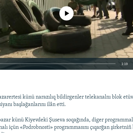
No media source currently available
1:19
EMBED
zarertesi künü narazılıq bildirgenler telekanalnı blok etü
yanı başlağanlarını ilân etti.
bazar künü Kiyevdeki Şuseva soqağında, diger programmal
nalı içün «Podrobnosti» programmasını çıqarğan şirketniñ