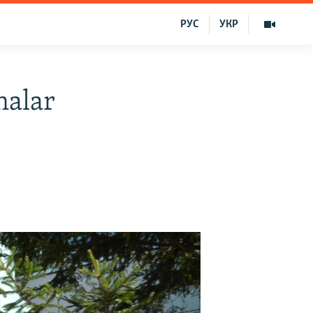
РУС
УКР
nalar