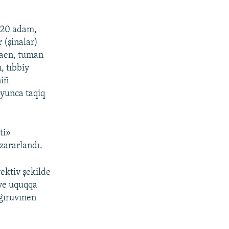
px
width
n 20 adam,
 (şinalar)
naen, tuman
, tıbbiy
niñ
yunca taqiq
ti»
zararlandı.
ektiv şekilde
 ve uquqqa
ğıruvınen