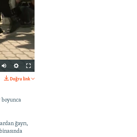
Doğru link
SHARE
v boyunca
ardan ğayrı,
 binasında