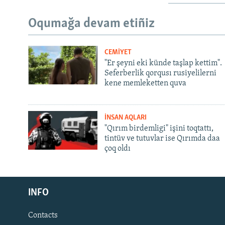
Oqumağa devam etiñiz
CEMİYET
"Er şeyni eki künde taşlap kettim".
Seferberlik qorqusı rusiyelilerni
kene memleketten quva
İNSAN AQLARI
"Qırım birdemligi" işini toqtattı,
tintüv ve tutuvlar ise Qırımda daa
çoq oldı
Русский
INFO
Українською
Contacts
QOŞULIÑIZ!