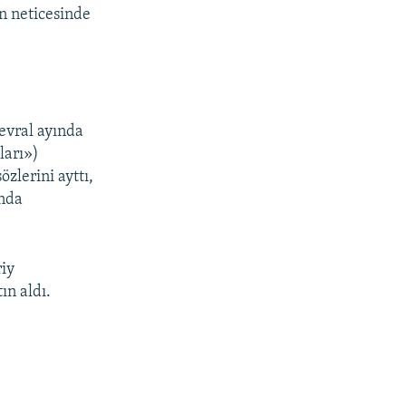
ın neticesinde
fevral ayında
ları»)
zlerini ayttı,
ında
riy
ın aldı.