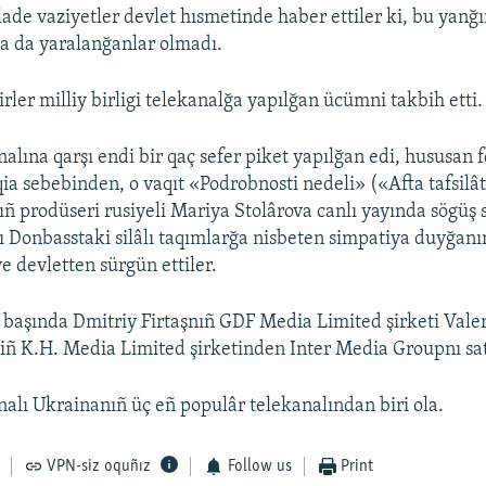
ade vaziyetler devlet hısmetinde haber ettiler ki, bu yanğ
ya da yaralanğanlar olmadı.
ler milliy birligi telekanalğa yapılğan ücümni takbih etti.
alına qarşı endi bir qaç sefer piket yapılğan edi, hususan 
ia sebebinden, o vaqıt «Podrobnosti nedeli» («Afta tafsilât
 prodüseri rusiyeli Mariya Stolârova canlı yayında sögüş sö
 Donbasstaki silâlı taqımlarğa nisbeten simpatiya duyğan
e devletten sürgün ettiler.
 başında Dmitriy Firtaşnıñ GDF Media Limited şirketi Vale
ñ K.H. Media Limited şirketinden Inter Media Groupnı sat
nalı Ukrainanıñ üç eñ populâr telekanalından biri ola.
VPN-siz oquñız
Follow us
Print