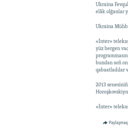
Ukraina Fevqul
elâk olğanlar 
Ukraina Mühbir
«İnter» telekan
yüz bergen vaq
programmasınıñ
bundan soñ onı
qabaatladılar v
2013 senesiniñ
Horoşkovskiyni
«İnter» teleka
Paylaşmaq