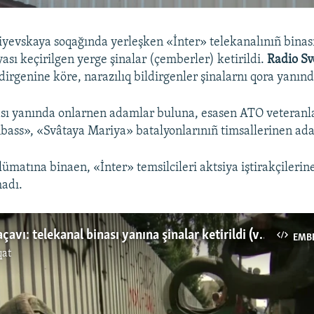
yevskaya soqağında yerleşken «İnter» telekanalınıñ binas
yası keçirilgen yerge şinalar (çemberler) ketirildi.
Radio S
dirgenine köre, narazılıq bildirgenler şinalarnı qora yanınd
sı yanında onlarnen adamlar buluna, esasen ATO veteranl
ass», «Svâtaya Mariya» batalyonlarınıñ timsallerinen ada
matına binaen, «İnter» temsilcileri aktsiya iştirakçilerin
adı.
«İnter» qamaçavı: telekanal binası yanına şinalar ketirildi (video)
EMB
qat