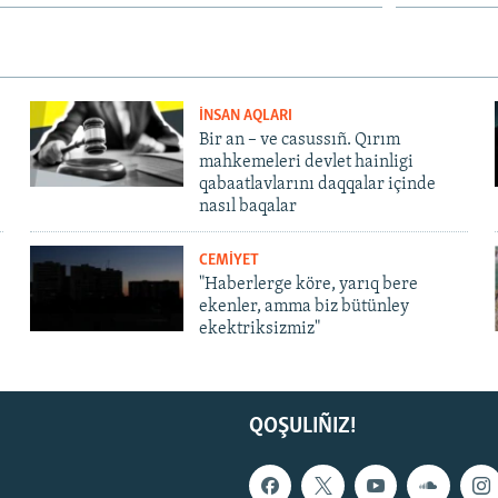
İNSAN AQLARI
Bir an – ve casussıñ. Qırım
mahkemeleri devlet hainligi
qabaatlavlarını daqqalar içinde
nasıl baqalar
CEMİYET
"Haberlerge köre, yarıq bere
ekenler, amma biz bütünley
ekektriksizmiz"
QOŞULIÑIZ!