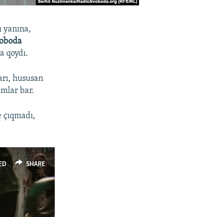
ı yanına,
voboda
a qoydı.
arı, hususan
mlar bar.
e çıqmadı,
ED
SHARE