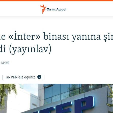
e «İnter» binası yanına şi
di (yayınlav)
 14:35
VPN-siz oquñız