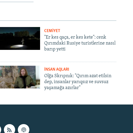
CEMİYET
"Er kes qaça, er kes kete": cenk
Qırımdaki Rusiye turistlerine nasıl
barıp yetti
İNSAN AQLARI
Olğa Skrıpnık: "Qırım azat etilsin
dep, insanlar yarıqsız ve suvsuz
yaşamağa azırlar"