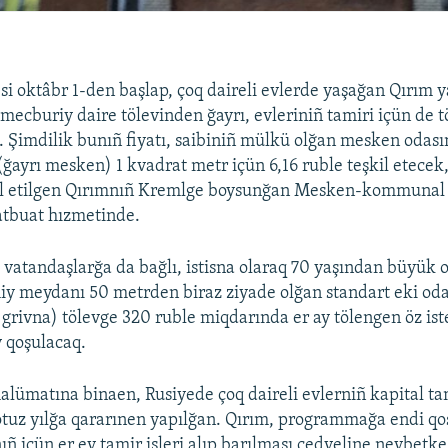
si oktâbr 1-den başlap, çoq daireli evlerde yaşağan Qırım 
y mecburiy daire tölevinden ğayrı, evleriniñ tamiri içün de
 Şimdilik bunıñ fiyatı, saibiniñ mülkü olğan mesken oda
ayrı mesken) 1 kvadrat metr içün 6,16 ruble teşkil etecek
şğal etilgen Qırımnıñ Kremlge boysunğan Mesken-kommunal 
atbuat hızmetinde.
ı vatandaşlarğa da bağlı, istisna olaraq 70 yaşından büyük o
 meydanı 50 metrden biraz ziyade olğan standart eki odal
 grivna) tölevge 320 ruble miqdarında er ay tölengen öz is
 qoşulacaq.
lümatına binaen, Rusiyede çoq daireli evlerniñ kapital ta
tuz yılğa qararınen yapılğan. Qırım, programmağa endi q
ıñ içün er ev tamir işleri alıp barılması cedveline nevbetke