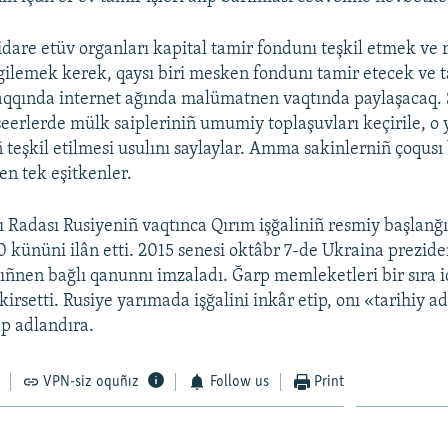
 idare etüv organları kapital tamir fondunı teşkil etmek ve 
gilemek kerek, qaysı biri mesken fondunı tamir etecek ve t
 aqqında internet ağında malümatnen vaqtında paylaşacaq.
şeerlerde mülk saipleriniñ umumiy toplaşuvları keçirile, o 
 teşkil etilmesi usulını saylaylar. Amma sakinlerniñ çoqusı
en tek eşitkenler.
 Radası Rusiyeniñ vaqtınca Qırım işğaliniñ resmiy başlanğı
0 kününi ilân etti. 2015 senesi oktâbr 7-de Ukraina prezide
ñnen bağlı qanunnı imzaladı. Ğarp memleketleri bir sıra i
kirsetti. Rusiye yarımada işğalini inkâr etip, onı «tarihiy a
p adlandıra.
VPN-siz oquñız
Follow us
Print