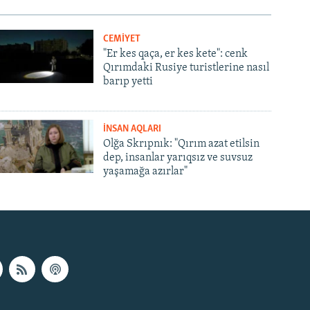
CEMİYET
"Er kes qaça, er kes kete": cenk
Qırımdaki Rusiye turistlerine nasıl
barıp yetti
İNSAN AQLARI
Olğa Skrıpnık: "Qırım azat etilsin
dep, insanlar yarıqsız ve suvsuz
yaşamağa azırlar"