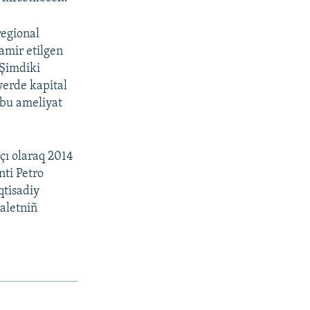
regional
amir etilgen
 Şimdiki
yerde kapital
 bu ameliyat
çı olaraq 2014
nti Petro
qtisadiy
daletniñ