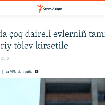
a çoq daireli evlerniñ tam
iy tölev kirsetile
 13:40
VPN-siz oquñız