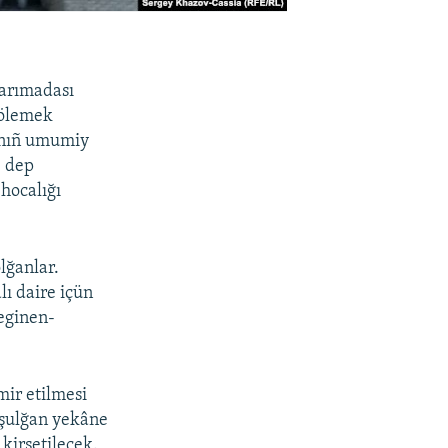
yarımadası
 tölemek
sınıñ umumiy
, dep
hocalığı
lğanlar.
ı daire içün
teginen-
mir etilmesi
oşulğan yekâne
 kirsetilecek.