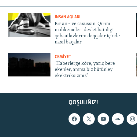
İNSAN AQLARI
Bir an – ve casussıñ. Qırım
mahkemeleri devlet hainligi
qabaatlavlarını daqqalar içinde
nasıl baqalar
CEMİYET
"Haberlerge köre, yarıq bere
ekenler, amma biz bütünley
ekektriksizmiz"
QOŞULIÑIZ!