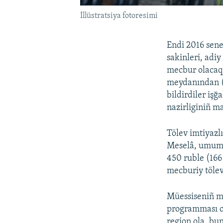
İllüstratsiya fotoresimi
Endi 2016 sene
sakinleri, adi
mecbur olacaq.
meydanından (ğ
bildirdiler i
nazirliginiñ m
Tölev imtiyazl
Meselâ, umumiy
450 ruble (166
mecburiy tölev
Müessiseniñ ma
programması o
region ola, bun