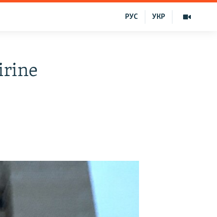
РУС
УКР
irine