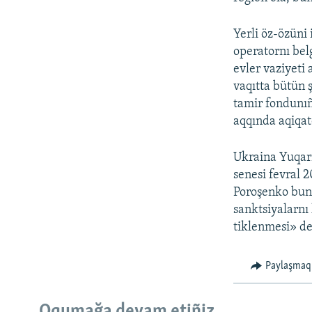
Yerli öz-özüni
operatornı bel
evler vaziyeti
vaqıtta bütün 
tamir fondunıñ
aqqında aqiqat
Ukraina Yuqarı
senesi fevral 2
Poroşenko bunı
sanktsiyalarnı 
tiklenmesi» de
Paylaşmaq
Oqumağa devam etiñiz