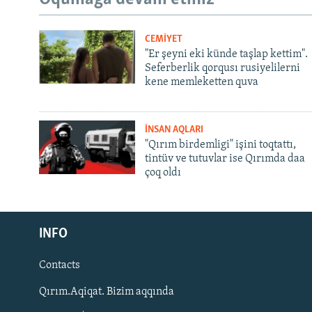
CEMİYET
"Er şeyni eki künde taşlap kettim".
Seferberlik qorqusı rusiyelilerni
kene memleketten quva
İNSAN AQLARI
"Qırım birdemligi" işini toqtattı,
tintüv ve tutuvlar ise Qırımda daa
çoq oldı
Русский
INFO
Українською
Contacts
QOŞULIÑIZ!
Qırım.Aqiqat. Bizim aqqında