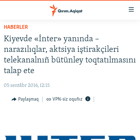
Link
açıqlığı
Esas
HABERLER
mündericege
HABERLER
Kiyevde «İnter» yanında –
qaytmaq
SİYASET
Baş
narazılıqlar, aktsiya iştirakçileri
İQTİSADİYAT
navigatsiyağa
telekanalnıñ bütünley toqtatılmasını
qaytmaq
CEMİYET
talap ete
Qıdıruvğa
MEDENİYET
qaytmaq
05 sentâbr 2016, 12:15
İNSAN AQLARI
Paylaşmaq
VPN-siz oquñız
VİDEO
SÜRET
BLOGLAR
FİKİR