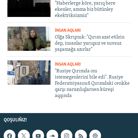
"Haberlerge köre, yarıq bere
ekenler, amma biz bütünley
ekektriksizmiz"
İNSAN AQLARI
Olğa Skrıpnık: "Qırım azat etilsin
dep, insanlar yarıqsız ve suvsuz
yaşamağa azırlar"
İNSAN AQLARI
"Rusiye Qırımda onı
istemegenlerini bile edi". Rusiye
Federatsiyasınıñ Qırımdaki cenkke
qarşı narazılıqlarnen küreşi
aqqında
QOŞULIÑIZ!