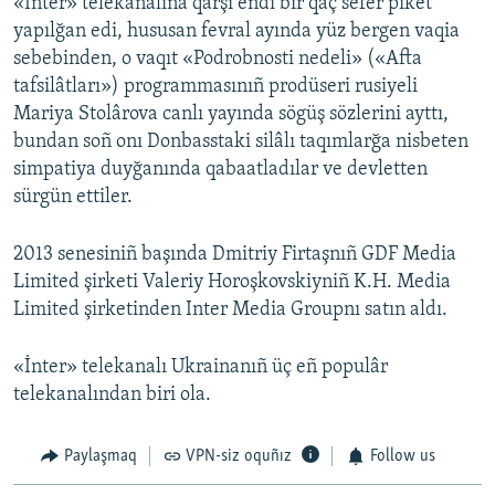
«İnter» telekanalına qarşı endi bir qaç sefer piket
yapılğan edi, hususan fevral ayında yüz bergen vaqia
sebebinden, o vaqıt «Podrobnosti nedeli» («Afta
tafsilâtları») programmasınıñ prodüseri rusiyeli
Mariya Stolârova canlı yayında sögüş sözlerini ayttı,
bundan soñ onı Donbasstaki silâlı taqımlarğa nisbeten
simpatiya duyğanında qabaatladılar ve devletten
sürgün ettiler.
2013 senesiniñ başında Dmitriy Firtaşnıñ GDF Media
Limited şirketi Valeriy Horoşkovskiyniñ K.H. Media
Limited şirketinden Inter Media Groupnı satın aldı.
«İnter» telekanalı Ukrainanıñ üç eñ populâr
telekanalından biri ola.
Paylaşmaq
VPN-siz oquñız
Follow us