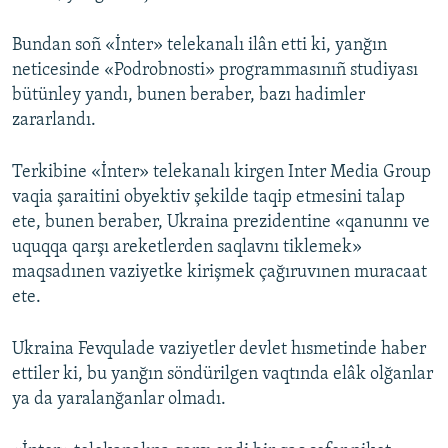
Bundan soñ «İnter» telekanalı ilân etti ki, yanğın
neticesinde «Podrobnosti» programmasınıñ studiyası
bütünley yandı, bunen beraber, bazı hadimler
zararlandı.
Terkibine «İnter» telekanalı kirgen Inter Media Group
vaqia şaraitini obyektiv şekilde taqip etmesini talap
ete, bunen beraber, Ukraina prezidentine «qanunnı ve
uquqqa qarşı areketlerden saqlavnı tiklemek»
maqsadınen vaziyetke kirişmek çağıruvınen muracaat
ete.
Ukraina Fevqulade vaziyetler devlet hısmetinde haber
ettiler ki, bu yanğın söndürilgen vaqtında elâk olğanlar
ya da yaralanğanlar olmadı.