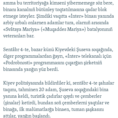
amma bu territoriyağa kimseni yibermemege söz bere,
binanı kanalnıñ bütünley toqtatılmasına qadar blok
etmege isteyler. Şimdiki vaqıtta «İnter» binası yanında
arbiy urbalı onlarnen adamlar tura, olarnıñ arasında
«Svâtaya Mariya» («Muqaddes Mariya») batalyonınıñ
veteranları bar.
Sentâbr 4-te, bazar künü Kiyevdeki Şuseva soqağında,
diger programmalardan ğayrı, «İnter» telekanalı içün
«Podrobnosti» programmasını çıqarğan şirketniñ
binasında yanğın yüz berdi.
Kiyev politsiyasında bildirdiler ki, sentâbr 4-te şahıslar
taqımı, tahminen 20 adam, Şuseva soqağındaki bina
yanına keldi, turistik çadırlar qoydı ve çemberler
(şinalar) ketirdi, bundan soñ çemberlerni yaqtılar ve
binağa, ilk malümatlarğa binaen, tuman şaşkasını
attılar, yanğın başlandı.