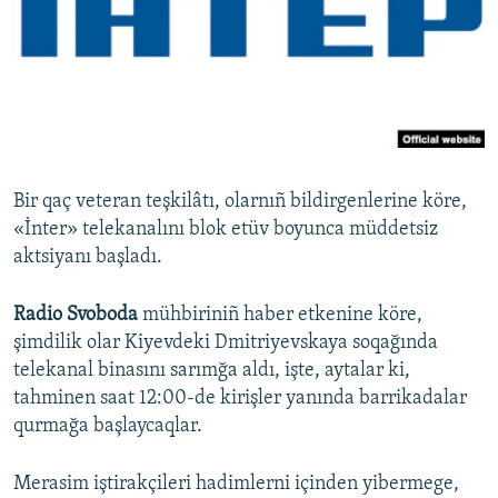
Русский
Українською
QOŞULIÑIZ!
Bir qaç veteran teşkilâtı, olarnıñ bildirgenlerine köre,
«İnter» telekanalını blok etüv boyunca müddetsiz
RFE/RS bütün saytları
aktsiyanı başladı.
Radio Svoboda
mühbiriniñ haber etkenine köre,
şimdilik olar Kiyevdeki Dmitriyevskaya soqağında
telekanal binasını sarımğa aldı, işte, aytalar ki,
tahminen saat 12:00-de kirişler yanında barrikadalar
qurmağa başlaycaqlar.
Merasim iştirakçileri hadimlerni içinden yibermege,