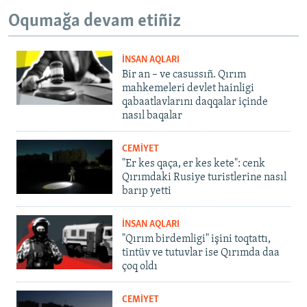
Oqumağa devam etiñiz
İNSAN AQLARI
Bir an – ve casussıñ. Qırım
mahkemeleri devlet hainligi
qabaatlavlarını daqqalar içinde
nasıl baqalar
CEMİYET
"Er kes qaça, er kes kete": cenk
Qırımdaki Rusiye turistlerine nasıl
barıp yetti
İNSAN AQLARI
"Qırım birdemligi" işini toqtattı,
tintüv ve tutuvlar ise Qırımda daa
çoq oldı
CEMİYET