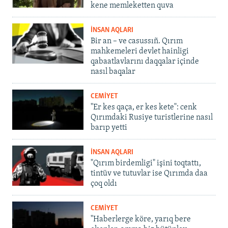
kene memleketten quva
İNSAN AQLARI
Bir an – ve casussıñ. Qırım
mahkemeleri devlet hainligi
qabaatlavlarını daqqalar içinde
nasıl baqalar
CEMİYET
"Er kes qaça, er kes kete": cenk
Qırımdaki Rusiye turistlerine nasıl
barıp yetti
İNSAN AQLARI
"Qırım birdemligi" işini toqtattı,
tintüv ve tutuvlar ise Qırımda daa
çoq oldı
CEMİYET
"Haberlerge köre, yarıq bere