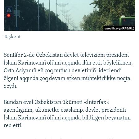
Русский
Українською
Taşkent
QOŞULIÑIZ!
Sentâbr 2-de Özbekistan devlet televizionı prezident
İslam Karimovnıñ ölümi aqqında ilân etti, böyleliknen,
RFE/RS bütün saytları
Orta Asiyanıñ eñ çoq nufuslı devletiniñ lideri endi
ölgeni aqqında çoq devam etken mühtekirlikke noqta
qoydı.
Bundan evel Özbekistan ükümeti «İnterfax»
agentliginiñ, ükümetke esaslanıp, devlet prezidenti
İslam Karimovnıñ ölümi aqqında bildirgen beyanatını
red etti.