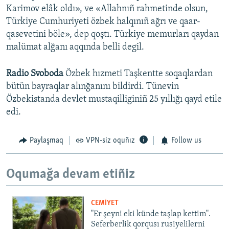
Karimov elâk oldı», ve «Allahnıñ rahmetinde olsun,
Türkiye Cumhuriyeti özbek halqınıñ ağrı ve qaar-
qasevetini böle», dep qoştı. Türkiye memurları qaydan
malümat alğanı aqqında belli degil.
Radio Svoboda
Özbek hızmeti Taşkentte soqaqlardan
bütün bayraqlar alınğanını bildirdi. Tünevin
Özbekistanda devlet mustaqilliginiñ 25 yıllığı qayd etile
edi.
Paylaşmaq
VPN-siz oquñız
Follow us
Oqumağa devam etiñiz
CEMİYET
"Er şeyni eki künde taşlap kettim".
Seferberlik qorqusı rusiyelilerni