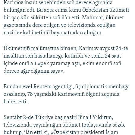
Karimov insult sebebinden soñ derece ağır alda
bulunğan edi. Bu aqta cuma künü Özbekistan ükümeti
bir qaç kün sükütten soñ ilân etti. Malümat, ükümet
gazetasında derc etilgen ve televizionda oqulğan
nazirler kabinetiniñ beyanatından alınğan.
Ükümetniñ malümatına binaen, Karimov avgust 24-te
insulttan soñ hastahanege ketirildi ve soñki 24 saat
içinde onıñ alı «pek yaramaylaştı, ekimler onıñ soñ
derece ağır olğanını saya».
Bundan evel Reuters agentligi, üç diplomatik menbağa
esaslanıp, 78 yaşındaki Karimovnıñ ölgeni aqqında
haber etti.
Sentâbr 2-de Tükriye baş naziri Binali Yıldırım,
televizionda yayınlanğan ükümet toplaşuvında sözde
bulunıp, ilân etti ki, «Özbekistan prezidenti İslam