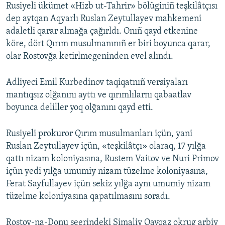
Rusiyeli ükümet «Hizb ut-Tahrir» bölüginiñ teşkilâtçısı
dep aytqan Aqyarlı Ruslan Zeytullayev mahkemeni
adaletli qarar almağa çağırldı. Onıñ qayd etkenine
köre, dört Qırım musulmanınıñ er biri boyunca qarar,
olar Rostovğa ketirlmegeninden evel alındı.
Adliyeci Emil Kurbedinov taqiqatnıñ versiyaları
mantıqsız olğanını ayttı ve qırımlılarnı qabaatlav
boyunca deliller yoq olğanını qayd etti.
Rusiyeli prokuror Qırım musulmanları içün, yani
Ruslan Zeytullayev içün, «teşkilâtçı» olaraq, 17 yılğa
qattı nizam koloniyasına, Rustem Vaitov ve Nuri Primov
içün yedi yılğa umumiy nizam tüzelme koloniyasına,
Ferat Sayfullayev içün sekiz yılğa aynı umumiy nizam
tüzelme koloniyasına qapatılmasını soradı.
Rostov-na-Donu şeerindeki Şimaliy Qavqaz okrug arbiy