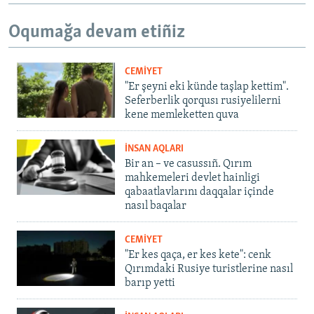
Oqumağa devam etiñiz
CEMİYET
"Er şeyni eki künde taşlap kettim".
Seferberlik qorqusı rusiyelilerni
kene memleketten quva
İNSAN AQLARI
Bir an – ve casussıñ. Qırım
mahkemeleri devlet hainligi
qabaatlavlarını daqqalar içinde
nasıl baqalar
CEMİYET
"Er kes qaça, er kes kete": cenk
Qırımdaki Rusiye turistlerine nasıl
barıp yetti