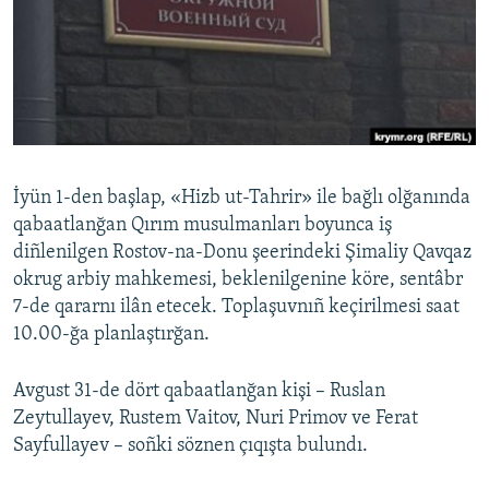
Русский
Українською
QOŞULIÑIZ!
İyün 1-den başlap, «Hizb ut-Tahrir» ile bağlı olğanında
qabaatlanğan Qırım musulmanları boyunca iş
RFE/RS bütün saytları
diñlenilgen Rostov-na-Donu şeerindeki Şimaliy Qavqaz
okrug arbiy mahkemesi, beklenilgenine köre, sentâbr
7-de qararnı ilân etecek. Toplaşuvnıñ keçirilmesi saat
10.00-ğa planlaştırğan.
Avgust 31-de dört qabaatlanğan kişi – Ruslan
Zeytullayev, Rustem Vaitov, Nuri Primov ve Ferat
Sayfullayev – soñki söznen çıqışta bulundı.