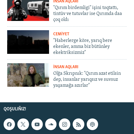
İNSAN AQLARI
"Qırım birdemligi" işini toqtattı,
tintüv ve tutuvlar ise Qırımda daa
çoq oldı
CEMİYET
"Haberlerge köre, yarıq bere
ekenler, amma biz bütünley
ekektriksizmiz"
İNSAN AQLARI
Olğa Skrıpnık: "Qırım azat etilsin
dep, insanlar yarıqsız ve suvsuz
yaşamağa azırlar"
QOŞULIÑIZ!