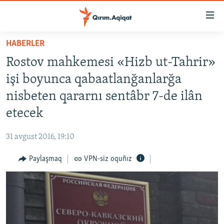
Link
açıqlığı
Esas
HABERLER
mündericege
HABERLER
Rostov mahkemesi «Hizb ut-Tahrir»
qaytmaq
SİYASET
Baş
işi boyunca qabaatlanğanlarğa
İQTİSADİYAT
navigatsiyağa
nisbeten qararnı sentâbr 7-de ilân
qaytmaq
CEMİYET
etecek
Qıdıruvğa
MEDENİYET
qaytmaq
31 avgust 2016, 19:10
İNSAN AQLARI
Paylaşmaq
VPN-siz oquñız
VİDEO
SÜRET
BLOGLAR
FİKİR