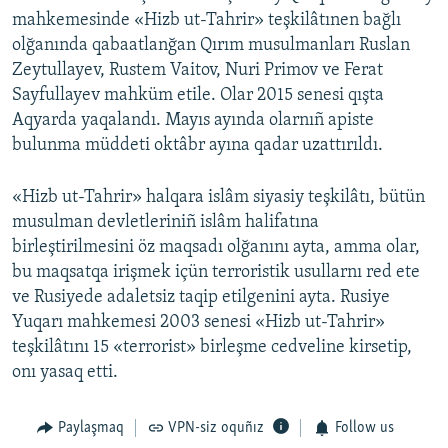
mahkemesinde «Hizb ut-Tahrir» teşkilâtınen bağlı
olğanında qabaatlanğan Qırım musulmanları Ruslan
Zeytullayev, Rustem Vaitov, Nuri Primov ve Ferat
Sayfullayev mahküm etile. Olar 2015 senesi qışta
Aqyarda yaqalandı. Mayıs ayında olarnıñ apiste
bulunma müddeti oktâbr ayına qadar uzattırıldı.
«Hizb ut-Tahrir» halqara islâm siyasiy teşkilâtı, bütün
musulman devletleriniñ islâm halifatına
birleştirilmesini öz maqsadı olğanını ayta, amma olar,
bu maqsatqa irişmek içün terroristik usullarnı red ete
ve Rusiyede adaletsiz taqip etilgenini ayta. Rusiye
Yuqarı mahkemesi 2003 senesi «Hizb ut-Tahrir»
teşkilâtını 15 «terrorist» birleşme cedveline kirsetip,
onı yasaq etti.
Paylaşmaq
VPN-siz oquñız
Follow us