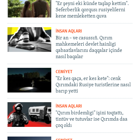
"Er şeyni eki künde taşlap kettim".
Seferberlik qorqusı rusiyelilerni
kene memleketten quva
İNSAN AQLARI
Bir an – ve casussıñ. Qırım
mahkemeleri devlet hainligi
qabaatlavlarını daqqalar içinde
nasıl baqalar
CEMİYET
"Er kes qaça, er kes kete": cenk
Qırımdaki Rusiye turistlerine nasıl
barıp yetti
İNSAN AQLARI
"Qırım birdemligi" işini toqtattı,
tintüv ve tutuvlar ise Qırımda daa
çoq oldı