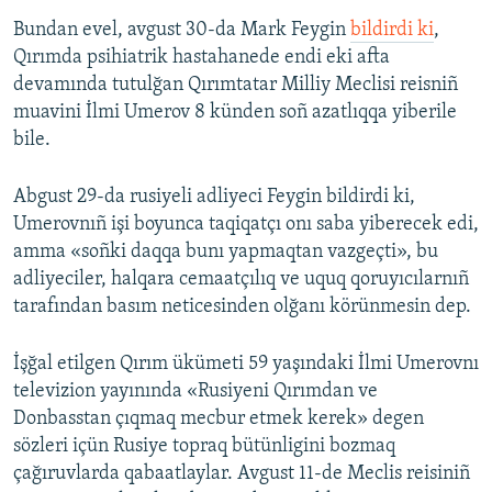
Bundan evel, avgust 30-da Mark Feygin
bildirdi ki
,
Qırımda psihiatrik hastahanede endi eki afta
devamında tutulğan Qırımtatar Milliy Meclisi reisniñ
muavini İlmi Umerov 8 künden soñ azatlıqqa yiberile
bile.
Abgust 29-da rusiyeli adliyeci Feygin bildirdi ki,
Umerovnıñ işi boyunca taqiqatçı onı saba yiberecek edi,
amma «soñki daqqa bunı yapmaqtan vazgeçti», bu
adliyeciler, halqara cemaatçılıq ve uquq qoruyıcılarnıñ
tarafından basım neticesinden olğanı körünmesin dep.
İşğal etilgen Qırım ükümeti 59 yaşındaki İlmi Umerovnı
televizion yayınında «Rusiyeni Qırımdan ve
Donbasstan çıqmaq mecbur etmek kerek» degen
sözleri içün Rusiye topraq bütünligini bozmaq
çağıruvlarda qabaatlaylar. Avgust 11-de Meclis reisiniñ