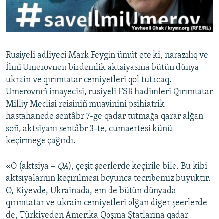
Русский
Українською
Rusiyeli adliyeci Mark Feygin ümüt ete ki, narazılıq ve
QOŞULIÑIZ!
İlmi Umerovnen birdemlik aktsiyasına bütün dünya
ukrain ve qırımtatar cemiyetleri qol tutacaq.
Umerovnıñ imayecisi, rusiyeli FSB hadimleri Qırımtatar
Milliy Meclisi reisiniñ muavinini psihiatrik
RFE/RS bütün saytları
hastahanede sentâbr 7-ge qadar tutmağa qarar alğan
soñ, aktsiyanı sentâbr 3-te, cumaertesi künü
keçirmege çağırdı.
«O (aktsiya –
QA
), çeşit şeerlerde keçirile bile. Bu kibi
aktsiyalarnıñ keçirilmesi boyunca tecribemiz büyüktir.
O, Kiyevde, Ukrainada, em de bütün dünyada
qırımtatar ve ukrain cemiyetleri olğan diger şeerlerde
de, Türkiyeden Amerika Qoşma Ştatlarına qadar