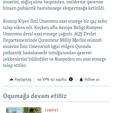
muavini, sağlıq alına baqmadan, mahkeme qararına
binaen psihiatrik hastahanege ekspertizağa ketirildi.
Resmiy Kiyev İlmi Umerovnı azat etmege bir qaç sefer
talap etken edi. Keçken afta Avropa Birligi Rusiyeni
Umerovnı deral azat etmege çağırdı. AQŞ Devlet
Departamentinde Qırımtatar Milliy Meclisi reisiniñ
muavini İlmi Umerovnıñ işğal etilgen Qırımda
psihiatrik hastahanede tutulğanından qasevet
çekkenlerini bildirdiler ve Rusiyeden onı azat etmege
talap ettiler.
Paylaşmaq
VPN-siz oquñız
Follow us
Oqumağa devam etiñiz
CEMİYET