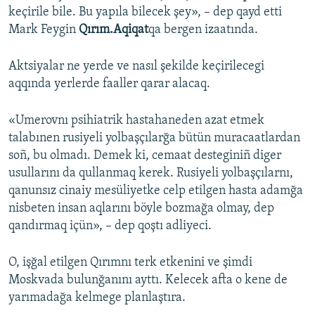
keçirile bile. Bu yapıla bilecek şey», – dep qayd etti
Mark Feygin
Qırım.Aqiqat
qa bergen izaatında.
Aktsiyalar ne yerde ve nasıl şekilde keçirilecegi
aqqında yerlerde faaller qarar alacaq.
«Umerovnı psihiatrik hastahaneden azat etmek
talabınen rusiyeli yolbaşçılarğa bütün muracaatlardan
soñ, bu olmadı. Demek ki, cemaat desteginiñ diger
usullarını da qullanmaq kerek. Rusiyeli yolbaşçılarnı,
qanunsız cinaiy mesüliyetke celp etilgen hasta adamğa
nisbeten insan aqlarını böyle bozmağa olmay, dep
qandırmaq içün», – dep qoştı adliyeci.
O, işğal etilgen Qırımnı terk etkenini ve şimdi
Moskvada bulunğanını ayttı. Kelecek afta o kene de
yarımadağa kelmege planlaştıra.